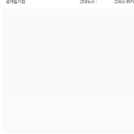
공개일기장
고대뉴스
고파스 위키
1