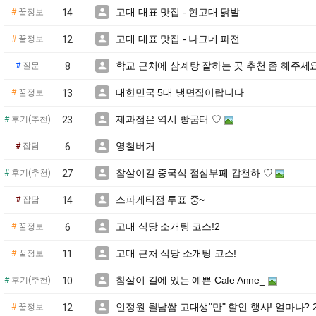
고대 대표 맛집 - 현고대 닭발

#
꿀정보
14
고대 대표 맛집 - 나그네 파전

#
꿀정보
12
학교 근처에 삼계탕 잘하는 곳 추천 좀 해주세요

#
질문
8
대한민국 5대 냉면집이랍니다

#
꿀정보
13
제과점은 역시 빵굼터 ♡

#
후기(추천)
23
영철버거

#
잡담
6
참살이길 중국식 점심부페 갑천하 ♡

#
후기(추천)
27
스파게티점 투표 중~

#
잡담
14
고대 식당 소개팅 코스!2

#
꿀정보
6
고대 근처 식당 소개팅 코스!

#
꿀정보
11
참살이 길에 있는 예쁜 Cafe Anne_

#
후기(추천)
10
인정원 월남쌈 고대생"만" 할인 행사! 얼마나? 2

#
꿀정보
12