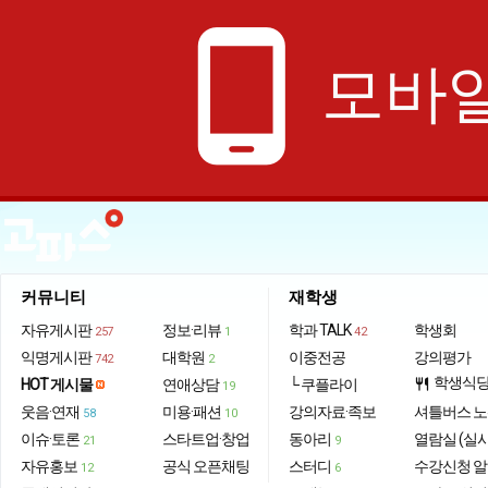
phone_android
모바일
커뮤니티
재학생
자유게시판
정보·리뷰
학과 TALK
학생회
257
1
42
익명게시판
대학원
이중전공
강의평가
742
2
학생식
HOT 게시물
연애상담
└ 쿠플라이
restaurant
19
웃음·연재
미용·패션
강의자료·족보
셔틀버스 
58
10
이슈·토론
스타트업·창업
동아리
열람실 (실
21
9
자유홍보
공식 오픈채팅
스터디
수강신청 
12
6