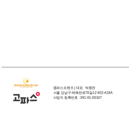
캠퍼스프렌즈 | 대표 : 박종찬
서울 강남구 테헤란로70길12 402-418A
사업자 등록번호 : 391-01-00107