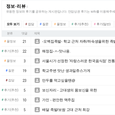
정보·리뷰
6
유용한 정보와 후기를 공유하는 게시판입니다. 안암상권 후기는 sofo를 이용해주세
모두 보기
#
잡담
#
질문
#
꿀정보
#
후기(추천)
#
후기(일반)
분류
댓글
제목
-오백집족발- 학교 근처 자취/하숙생을위한 족

#
꿀정보
21
해정집-ㅅ-맛나용.

#
후기(추천)
22
서울시가 선정한 '자랑스러운 한국음식점' 전통 

#
꿀정보
3
학교주변 맛난 생과일쥬스가게

#
질문
19
만두를 먹고싶을땐@

#
잡담
23
보신자리 - 고대생의 몸보신을 위한

#
후기(추천)
5
가인 - 편안한 맥주집

#
후기(추천)
10
배달 족발/보쌈 고대 근처 최강

#
후기(추천)
5