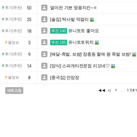
얼마전 가본 영풍치킨~ㅎ

#
후기(추천)
50
[술집] 탁사발 막걸리

#
후기(추천)
25
유니토토 좋아요

#
후기(추천)
18
추천 140
유니토토위치

#
꿀정보
3
추천 165
[배달-족발, 보쌈] 장충동 할매 왕 족발 보쌈!

#
후기(추천)
9
[양식] 스파게티전문점 리꼬네♡

#
후기(추천)
14
[중국집] 안암장

#
꿀정보
8
◀◀
◁
새로고침
1
..
13