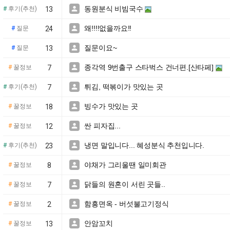
동원분식 비빔국수

#
후기(추천)
13
왜!!!!없을까요!!

#
질문
24
질문이요~

#
질문
13
종각역 9번출구 스타벅스 건너편.[산타페]

#
꿀정보
7
튀김, 떡볶이가 맛있는 곳

#
후기(추천)
7
빙수가 맛있는 곳

#
꿀정보
18
싼 피자집...

#
꿀정보
12
냉면 말입니다... 혜성분식 추천입니다.

#
후기(추천)
23
야채가 그리울땐 일미회관

#
꿀정보
8
닭들의 원혼이 서린 곳들..

#
꿀정보
7
함흥면옥 - 버섯불고기정식

#
꿀정보
2
안암꼬치

#
꿀정보
13