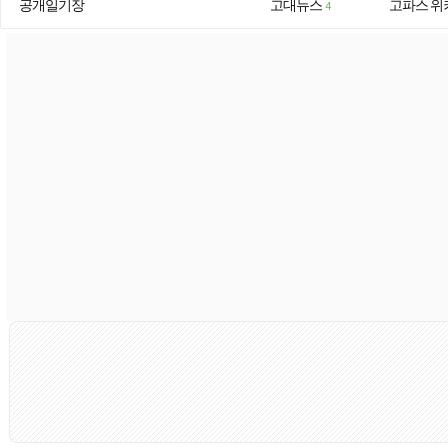
공개일기장
고대뉴스
고파스 위
4