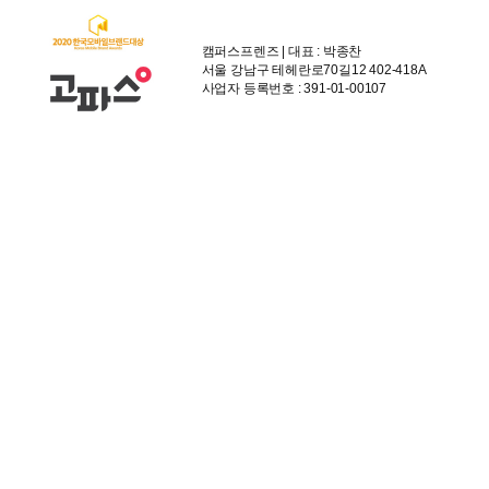
캠퍼스프렌즈 | 대표 : 박종찬
서울 강남구 테헤란로70길12 402-418A
사업자 등록번호 : 391-01-00107