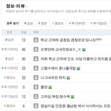
정보·리뷰
6
유용한 정보와 후기를 공유하는 게시판입니다. 안암상권 후기는 sofo를 이용해주세
모두 보기
#
잡담
#
질문
#
꿀정보
#
후기(추천)
#
후기(일반)
분류
댓글
제목
학교 근처에 곱창집 괜찮은곳 있나요???

#
질문
12
오랫만에 교내맛정보ㅎ_ㅎ

#
후기(추천)
45
저희 학교 근처에 인도 식당 이름하고 위치좀 

#
질문
30
고향수제비 콩나물국밥

#
후기(추천)
23
나그네파전 위치

#
꿀정보
22
쫄면

#
후기(추천)
5
고려성 짜장,탕수육

#
후기(일반)
12
참살이길 인정원 월남쌈 에서 식사하시는 모든

#
꿀정보
6