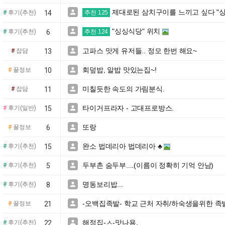
제대로된 삼치구이를 느끼고 싶다 "

#
후기(추천)
14
추천 125
"싱싱식당" 위치

#
후기(추천)
6
추천 124
고파스 맛게 유저들.. 정모 한번 해요~

#
잡담
13
회덮밥, 알밥 맛있는집~!

#
꿀정보
10
미칠듯한 속도의 가림분식.

#
잡담
11
타이거프라자 - 고대프로방스.

#
후기(일반)
15
또랑

#
꿀정보
6
완소 법데리아 법데리아 ♣

#
후기(추천)
15
두부촌 숨두부....(이름이 정확히 기억 안남)

#
후기(추천)
5
명동보리밥...

#
후기(추천)
8
-오백집족발- 학교 근처 자취/하숙생을위한 족

#
꿀정보
21
해정집-ㅅ-맛나용.

#
후기(추천)
22