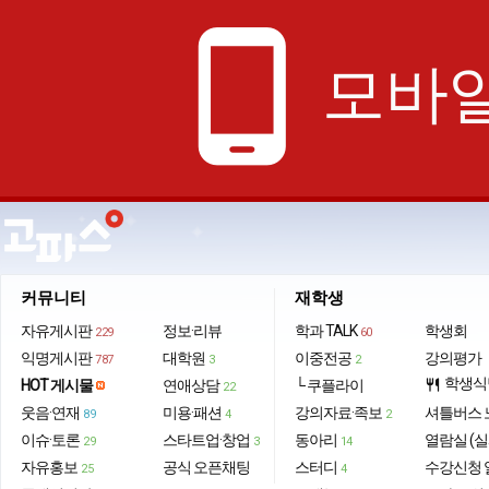
phone_android
모바일
커뮤니티
재학생
자유게시판
정보·리뷰
학과 TALK
학생회
229
60
익명게시판
대학원
이중전공
강의평가
787
3
2
학생식
HOT 게시물
연애상담
└ 쿠플라이
restaurant
22
웃음·연재
미용·패션
강의자료·족보
셔틀버스 
89
4
2
이슈·토론
스타트업·창업
동아리
열람실 (실
29
3
14
자유홍보
공식 오픈채팅
스터디
수강신청 
25
4