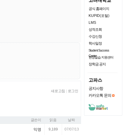
고려대학교
공식 홈페이지
KUPID(포털)
LMS
성적조회
수강신청
학사일정
Student Success
Center
현장실습 지원센터
장학금 공지
고파스
공지사항
새로고침
|
로그인
카카오톡 문의
글쓴이
읽음
날짜
익명
9,189
07/07/13