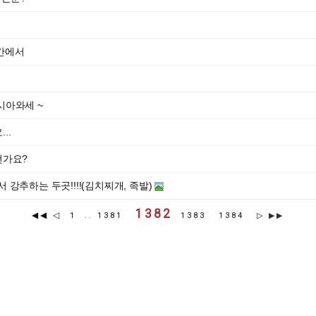
수라간에서
시아와세 ~
..
떤가요?
 강추하는 두곳!!!!(김치찌개, 족발)
1382
◀◀
◁
1
..
1381
1383
1384
▷
▶▶