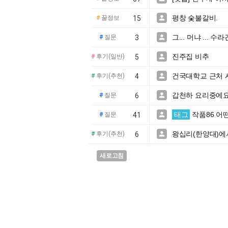
평창 숯불갈비.

#
꿀정보
15
그... 머냐 ... 

#
질문
3
진주집 비추

#
후기(일반)
5
건국대학교 근처 

#
후기(추천)
4
갑천하 요리중에요.

#
질문
6
태그
작품86 어

#
질문
41
왕십리(한양대)에서

#
후기(추천)
6
새로고침