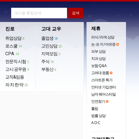
제휴
진로
고대 교우
라식 / 라섹 상담
취업상담
졸업생
8
38
눈·코·지 / 여유증
로스쿨
고민상담
14
25
피부 상담
CPA
지역모임
14
3
치과 상담
전문직 시험
주식
2
10
보험 Q & A
고시·공무원
부동산
3
6
고려대 원룸
교직&임용
스마트폰 특가
의·치·한·약
23
인터넷 가입센터
남자 헤어스타일
인연찾기
튤립
법률 상담
AOC