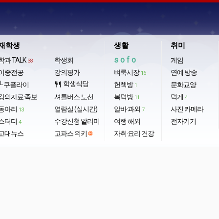
재학생
생활
취미
sofo
학과 TALK
학생회
게임
38
이중전공
강의평가
벼룩시장
연예·방송
16
학생식당
└ 쿠플라이
restaurant
헌책방
문화교양
1
강의자료·족보
셔틀버스 노선
복덕방
덕게
11
4
동아리
열람실 (실시간)
알바·과외
사진·카메라
13
7
스터디
수강신청 알리미
여행·해외
전자기기
4
고대뉴스
고파스 위키
자취·요리·건강