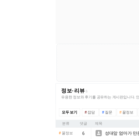
정보·리뷰
6
유용한 정보와 후기를 공유하는 게시판입니다. 안
모두 보기
#
잡담
#
질문
#
꿀정보
분류
댓글
제목
성대앞 엄마가 만

#
꿀정보
6