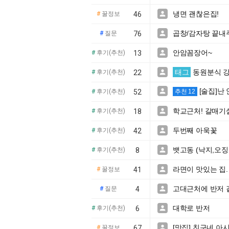
냉면 괜찮은집!

#
꿀정보
46
곱창/감자탕 끝내

#
질문
76
안암꼼장어~

#
후기(추천)
13
태그
동원분식 

#
후기(추천)
22
[술집]난

#
후기(추천)
52
추천 12
학교근처! 갈매기

#
후기(추천)
18
두번째 아욱꽃

#
후기(추천)
42
뱃고동 (낙지,오징

#
후기(추천)
8
라면이 맛있는 집.

#
꿀정보
41
고대근처에 반저 

#
질문
4
대학로 반저

#
후기(추천)
6
[맛집] 친구네 아

#
꿀정보
67