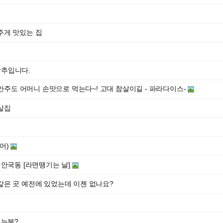
주게 맛있는 집
강추입니다.
 안주도 어머니 손맛으로 먹는다~! 고대 참살이길 - 파라다이스-
살집
어)
 안국동 [라면땡기는 날]
같은 곳 예전에 있었는데 이젠 없나요?
시는분?