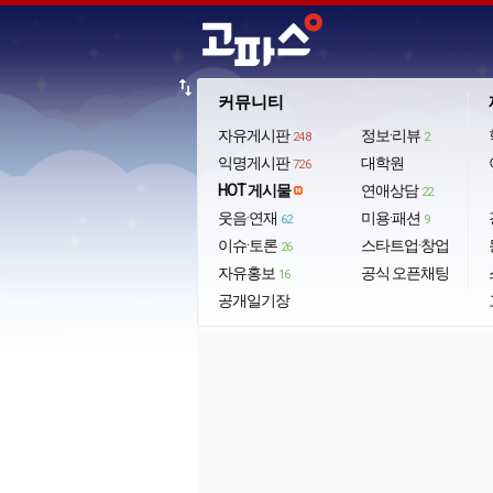
import_export
커뮤니티
자유게시판
정보·리뷰
248
2
익명게시판
대학원
726
HOT 게시물
연애상담
22
웃음·연재
미용·패션
62
9
이슈·토론
스타트업·창업
26
자유홍보
공식 오픈채팅
16
공개일기장