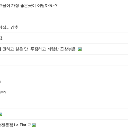
효율이 가장 좋은곳이 어딜까요~?
집... 강추
..
 권하고 싶은 맛. 푸짐하고 저렴한 곱창볶음.
i
분?
점 Le Plat ♡