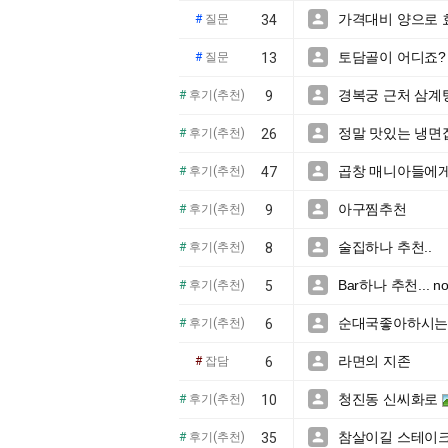
가격대비 양으로 

#
질문
34
토담골이 어디죠?

#
질문
13
경복궁 근처 삼계탕

#
후기(추천)
9
정말 맛있는 냉면집

#
후기(추천)
26
곱창 매니아들에게

#
후기(추천)
47
아구찜추천

#
후기(추천)
9
술집하나 추천..

#
후기(추천)
8
Bar하나 추천... no

#
후기(추천)
5
순대국좋아하시는

#
후기(추천)
6
라면의 지존

#
잡담
6
청진동 신씨화로

#
후기(추천)
10
참살이길 스테이크전문

#
후기(추천)
35