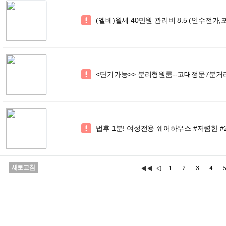
(엘베)월세 40만원 관리비 8.5 (인수전가,

<단기가능>> 분리형원룸--고대정문7분거

법후 1분! 여성전용 쉐어하우스 #저렴한 #

새로고침
◀◀
◁
1
2
3
4