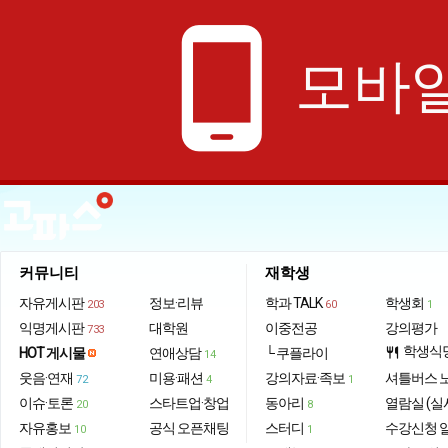
phone_android
모바일
커뮤니티
재학생
자유게시판
정보·리뷰
학과 TALK
학생회
203
60
1
익명게시판
대학원
이중전공
강의평가
733
학생식
HOT 게시물
연애상담
└ 쿠플라이
restaurant
14
웃음·연재
미용·패션
강의자료·족보
셔틀버스 
72
4
1
이슈·토론
스타트업·창업
동아리
열람실 (실
20
8
자유홍보
공식 오픈채팅
스터디
수강신청 
10
1