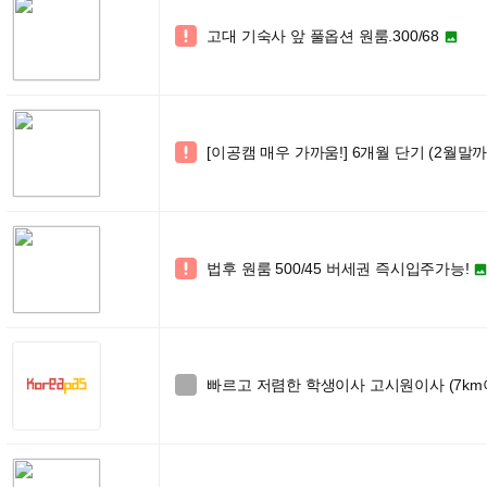
고대 기숙사 앞 풀옵션 원룸.300/68


[이공캠 매우 가까움!] 6개월 단기 (2월말까

법후 원룸 500/45 버세권 즉시입주가능!

빠르고 저렴한 학생이사 고시원이사 (7km이내4
