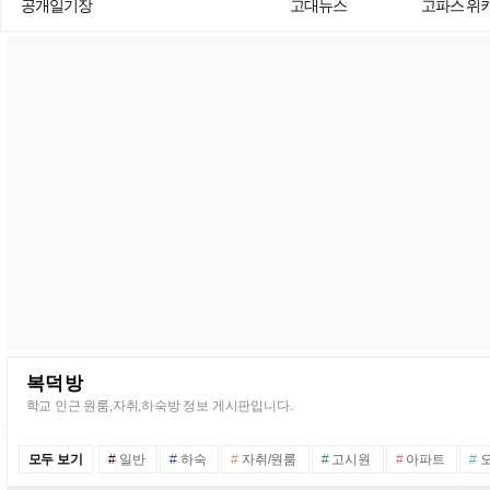
공개일기장
고대뉴스
고파스 위
복덕방
학교 인근 원룸,자취,하숙방 정보 게시판입니다.
모두 보기
#
일반
#
하숙
#
자취/원룸
#
고시원
#
아파트
#