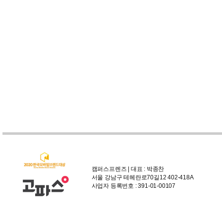
캠퍼스프렌즈 | 대표 : 박종찬
서울 강남구 테헤란로70길12 402-418A
사업자 등록번호 : 391-01-00107