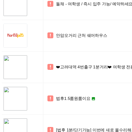
돌채 - 여학생 / 즉시 입주 가능/ 예약하세요

안암오거리 근처 쉐어하우스

❤️고려대역 4번출구 1분거리❤️ 여학생 전용

법후1.5룸원룸이요


[법후 1분/단기가능] 이번에 새로 올수리해
