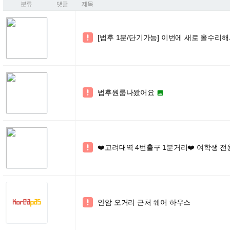
분류
댓글
제목
[법후 1분/단기가능] 이번에 새로 올수리해

법후원룸나왔어요


❤️고려대역 4번출구 1분거리❤️ 여학생 전용

안암 오거리 근처 쉐어 하우스
