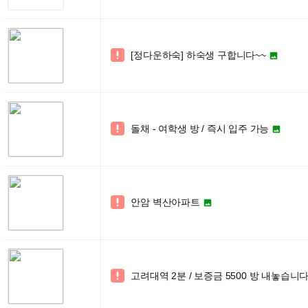
[정다운하숙] 하숙생 구합니다~~


돌채 - 여학생 방 / 즉시 입주 가능


안암 벽산아파트


고려대역 2분 / 보증금 5500 방 내놓습니다 
