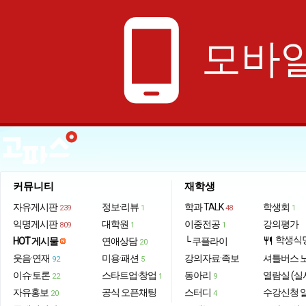
phone_android
모바일
커뮤니티
재학생
자유게시판
정보·리뷰
학과 TALK
학생회
239
1
48
1
익명게시판
대학원
이중전공
강의평가
809
1
1
학생식
HOT 게시물
연애상담
└ 쿠플라이
restaurant
20
웃음·연재
미용·패션
강의자료·족보
셔틀버스 
92
5
이슈·토론
스타트업·창업
동아리
열람실 (실
22
1
9
자유홍보
공식 오픈채팅
스터디
수강신청 
20
4