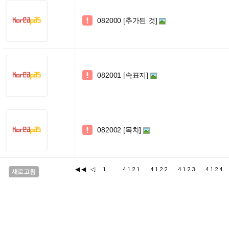
082000 [추가된 것]

082001 [속표지]

082002 [목차]

◀◀
◁
1
..
4121
4122
4123
412
새로고침