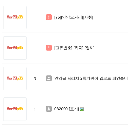
[75][안암오거리][자취]

[고유번호] [위치] [형태]

안암골 택리지 2학기판이 업로드 되었습니다

3
082000 [표지]

1