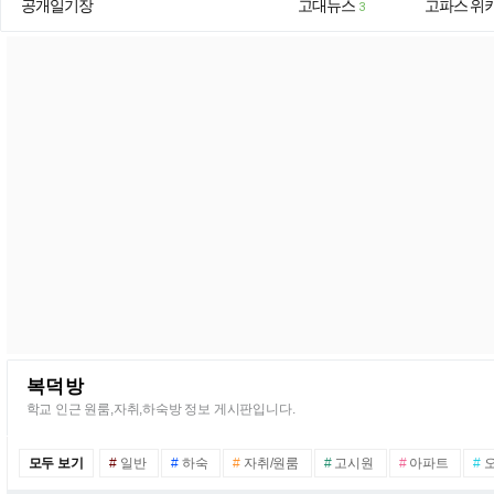
공개일기장
고대뉴스
고파스 위
3
복덕방
학교 인근 원룸,자취,하숙방 정보 게시판입니다.
모두 보기
#
일반
#
하숙
#
자취/원룸
#
고시원
#
아파트
#