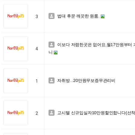
법대 후문 깨끗한 원룸.

3
이보다 저렴한곳은 없어요,월17만원부터 

4
니
자취방...20만원무보증무관리비

1
고시텔 신규입실자10만원할인합니다(선착

2