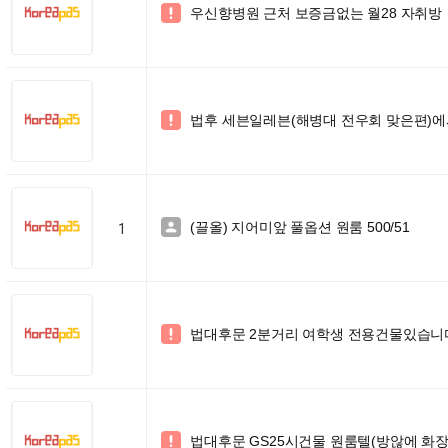
우신향병원 근처 보증금없는 월28 자취방

법후 세븐일레븐(해병대 전우회 맞은편)에

(끌올) 지어미앞 풀옵션 원룸 500/51

1
법대후문 2분거리 여학생 전용건물있습니

법대후문 GS25시건물 원룸텔(방않에 화
