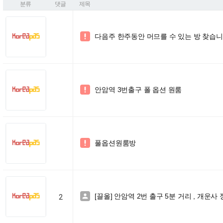
분류
댓글
제목
다음주 한주동안 머므를 수 있는 방 찾습니

안암역 3번출구 폴 옵션 원룸

풀옵션원룸방

[끌올] 안암역 2번 출구 5분 거리 , 개운사

2