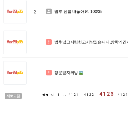
법후 원룸 내놓아요. 100/35

2
법후넓고저렴한고시방있습니다,방학기간사

정문앞자취방

4123
◀◀
◁
1
..
4121
4122
412
새로고침