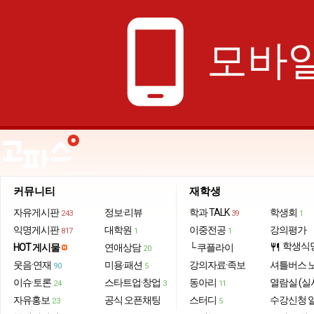
phone_android
모바일
커뮤니티
재학생
자유게시판
정보·리뷰
학과 TALK
학생회
243
39
1
익명게시판
대학원
이중전공
강의평가
817
1
1
학생식
HOT 게시물
연애상담
└ 쿠플라이
restaurant
20
웃음·연재
미용·패션
강의자료·족보
셔틀버스 
90
5
이슈·토론
스타트업·창업
동아리
열람실 (실
24
3
11
자유홍보
공식 오픈채팅
스터디
수강신청 
23
5