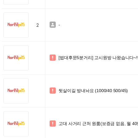
-

2
[법대후문5분거리] 고시원방 나왔습니다~!

뒷살이길 방내놔요 (1000/40 500/45)

고대 사거리 근처 원룸(보증금 없음, 월 40
