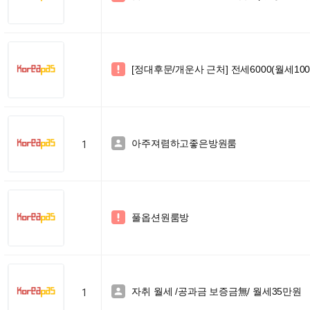
[정대후문/개운사 근처] 전세6000(월세100

아주져렴하고좋은방원룸

1
풀옵션원룸방

자취 월세 /공과금 보증금無/ 월세35만원

1