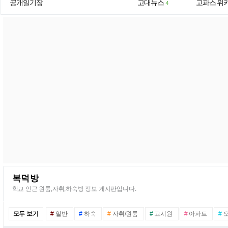
공개일기장
고대뉴스
고파스 위
4
복덕방
학교 인근 원룸,자취,하숙방 정보 게시판입니다.
모두 보기
#
일반
#
하숙
#
자취/원룸
#
고시원
#
아파트
#