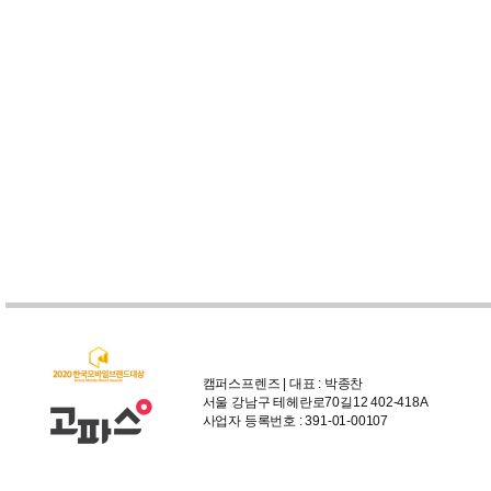
캠퍼스프렌즈 | 대표 : 박종찬
서울 강남구 테헤란로70길12 402-418A
사업자 등록번호 : 391-01-00107