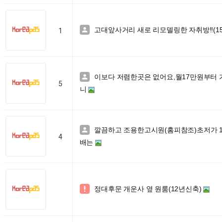
고대앞사거리 새로 리모델링한 자취방!!(150

1
이보다 저렴한곳은 없어요,월17만원부터 

5
니
깔끔하고 조용한고시원(홈피참조)초저가 

4
배는
정대후문 개운사 옆 원룸(12년신축)
