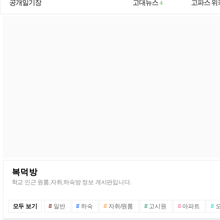
공개일기장
고대뉴스
고파스 위
4
복덕방
학교 인근 원룸,자취,하숙방 정보 게시판입니다.
모두 보기
#
일반
#
하숙
#
자취/원룸
#
고시원
#
아파트
#