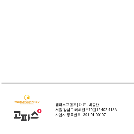
캠퍼스프렌즈 | 대표 : 박종찬
서울 강남구 테헤란로70길12 402-418A
사업자 등록번호 : 391-01-00107