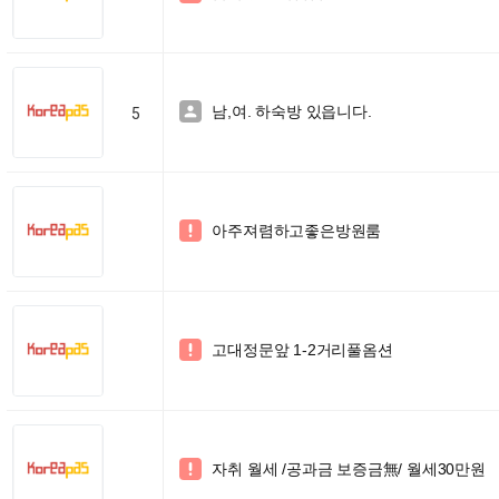
남,여. 하숙방 있읍니다.

5
아주져렴하고좋은방원룸

고대정문앞 1-2거리풀옴션

자취 월세 /공과금 보증금無/ 월세30만원
