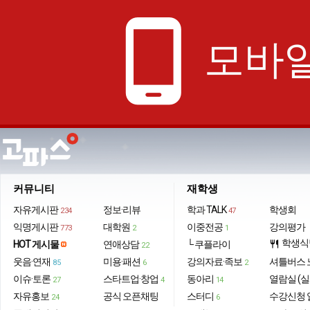
phone_android
모바일
커뮤니티
재학생
자유게시판
정보·리뷰
학과 TALK
학생회
234
47
익명게시판
대학원
이중전공
강의평가
773
2
1
학생식
HOT 게시물
연애상담
└ 쿠플라이
restaurant
22
웃음·연재
미용·패션
강의자료·족보
셔틀버스 
85
6
2
이슈·토론
스타트업·창업
동아리
열람실 (실
27
4
14
자유홍보
공식 오픈채팅
스터디
수강신청 
24
6