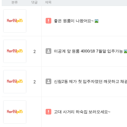
분류
댓글
제목
좋은 원룸이 나왔어요~

이공계 앞 원룸 4000/18 7월말 입주가능

2
신림2동 제가 첫 입주자였던 깨끗하고 채광좋은

2
고대 사거리 하숙집 보러오세요~
