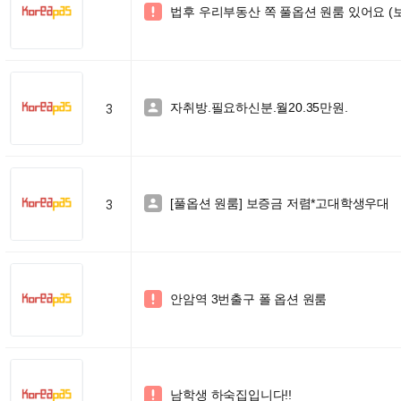
법후 우리부동산 쪽 풀옵션 원룸 있어요 (

자취방.필요하신분.월20.35만원.

3
[풀옵션 원룸] 보증금 저렴*고대학생우대

3
안암역 3번출구 폴 옵션 원룸

남학생 하숙집입니다!!
