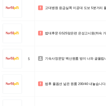
고대병원 응급실쪽 이공대 도보 5분거리 

법대후문 GS25맞은편 은성고시원(하숙 가

기숙사정문앞 백산원룸 방이 나와 글올립

5
법후 풀옵션 넓은 원룸 200/40 내놓습니다
