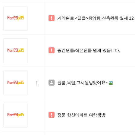
계약완료 <끌올>종암동 신축원룸 월세 12~

중간원룸/작은원룸 월세 있읍니다,

원룸,옥탑,고시원방있어요~

1
정문 한신아파트 여학생방
