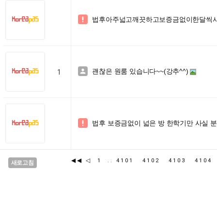
법후아주넓고깨끗하고보증금없이한달씩사

괜찮은 원룸 있습니다~~(강추^^)

1
법후 보증금없이 넓은 방 한학기만 사실 분

◀◀
◁
1
..
4101
4102
4103
410
새로고침