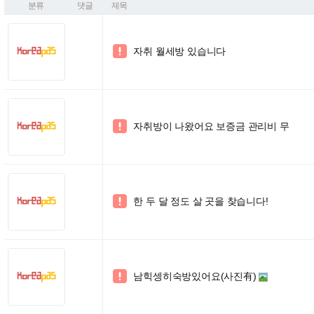
분류
댓글
제목
자취 월세방 있습니다

자취방이 나왔어요 보증금 관리비 무

한 두 달 정도 살 곳을 찾습니다!

남힉셍히숙방있어요(사진有)
