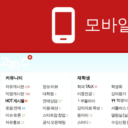
phone_android
모바일
커뮤니티
재학생
자유게시판
정보·리뷰
학과 TALK
학생회
229
97
익명게시판
대학원
이중전공
강의평가
783
2
2
학생식
HOT 게시물
연애상담
└ 쿠플라이
restaurant
27
웃음·연재
미용·패션
강의자료·족보
셔틀버스 
88
4
2
이슈·토론
스타트업·창업
동아리
열람실 (실
27
2
13
자유홍보
공식 오픈채팅
스터디
수강신청 
21
5