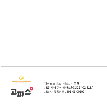
캠퍼스프렌즈 | 대표 : 박종찬
서울 강남구 테헤란로70길12 402-418A
사업자 등록번호 : 391-01-00107