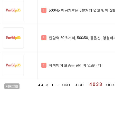
500/45 이공계후문 5분거리 넓고 빛이 잘

안암역 30초거리, 500/50, 풀옵션, 영철

자취방이 보증금 관리비 없습니다

4033
◀◀
◁
1
..
4031
4032
403
새로고침