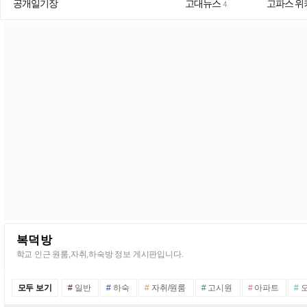
공개일기장
고대뉴스
고파스 위
4
복덕방
학교 인근 원룸,자취,하숙방 정보 게시판입니다.
모두 보기
#
일반
#
하숙
#
자취/원룸
#
고시원
#
아파트
#