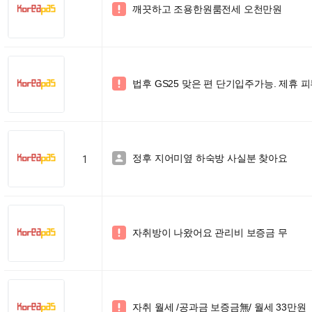
깨끗하고 조용한원룸전세 오천만원

법후 GS25 맞은 편 단기입주가능. 제휴 피부과

정후 지어미옆 하숙방 사실분 찾아요

1
자취방이 나왔어요 관리비 보증금 무

자취 월세 /공과금 보증금無/ 월세 33만원
