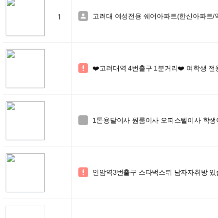
고려대 여성전용 쉐어아파트(한신아파트/역

1
❤️고려대역 4번출구 1분거리❤️ 여학생 전용

1톤용달이사 원룸이사 오피스텔이사 학생이사 

안암역3번출구 스타벅스뒤 남자자취방 있습
