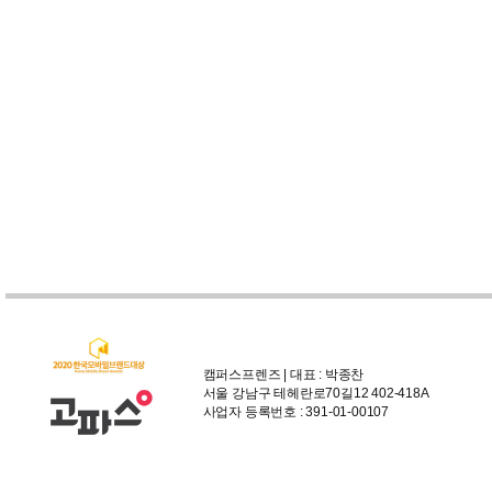
캠퍼스프렌즈 | 대표 : 박종찬
서울 강남구 테헤란로70길12 402-418A
사업자 등록번호 : 391-01-00107