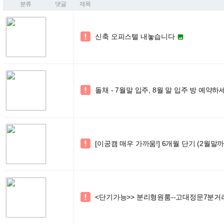
분류
댓글
제목
신축 오피스텔 내놓습니다


돌채 - 7월말 입주, 8월 말 입주 방 예약하

[이공캠 매우 가까움!] 6개월 단기 (2월말까

<단기가능>> 분리형원룸--고대정문7분거
