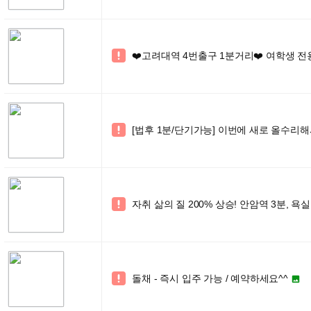
❤️고려대역 4번출구 1분거리❤️ 여학생 전

[법후 1분/단기가능] 이번에 새로 올수리해

자취 삶의 질 200% 상승! 안암역 3분, 욕실

돌채 - 즉시 입주 가능 / 예약하세요^^

