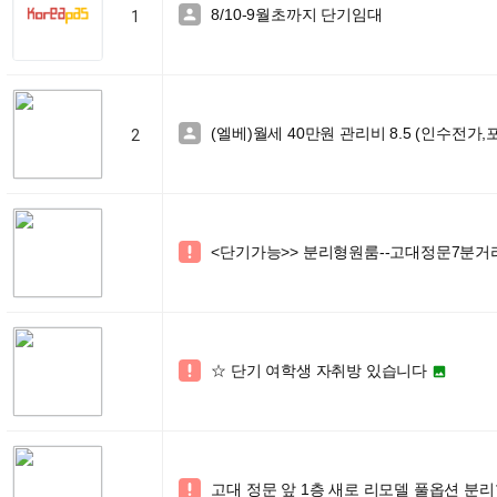
8/10-9월초까지 단기임대

1
(엘베)월세 40만원 관리비 8.5 (인수전가,

2
<단기가능>> 분리형원룸--고대정문7분거

☆ 단기 여학생 자취방 있습니다


고대 정문 앞 1층 새로 리모델 풀옵션 분리형
