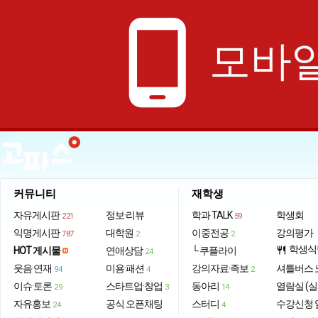
phone_android
모바일
커뮤니티
재학생
자유게시판
정보·리뷰
학과 TALK
학생회
221
59
익명게시판
대학원
이중전공
강의평가
787
2
2
학생식
HOT 게시물
연애상담
└ 쿠플라이
restaurant
24
웃음·연재
미용·패션
강의자료·족보
셔틀버스 
94
4
2
이슈·토론
스타트업·창업
동아리
열람실 (실
29
3
14
자유홍보
공식 오픈채팅
스터디
수강신청 
24
4