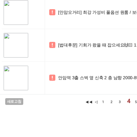
[안암오거리] 최강 가성비 풀옵션 원룸 / 보증금 [

[법대후문] 기회가 왔을 때 잡으세요🙌🏻 1

안암역 3출 스벅 옆 신축 2 층 남향 2000-8

4
새로고침
◀◀
◁
1
2
3