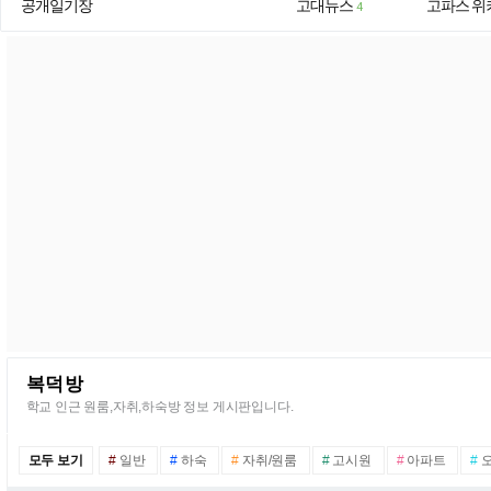
공개일기장
고대뉴스
고파스 위
4
복덕방
학교 인근 원룸,자취,하숙방 정보 게시판입니다.
모두 보기
#
일반
#
하숙
#
자취/원룸
#
고시원
#
아파트
#