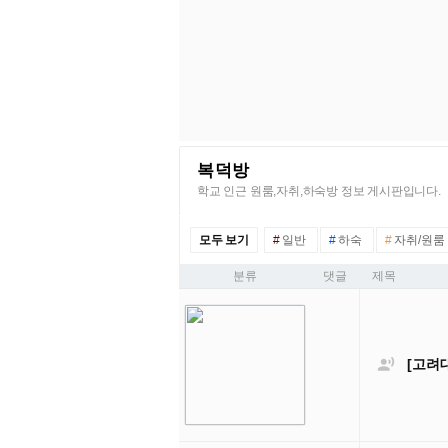
복덕방
학교 인근 원룸,자취,하숙방 정보 게시판입니다.
모두 보기
#
일반
#
하숙
#
자취/원룸
분류
댓글
제목

[고려