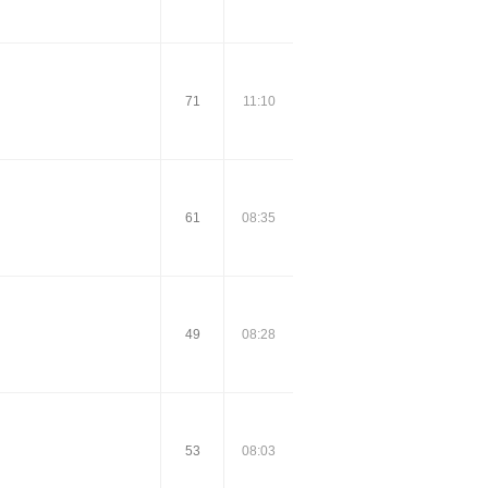
71
11:10
61
08:35
49
08:28
53
08:03