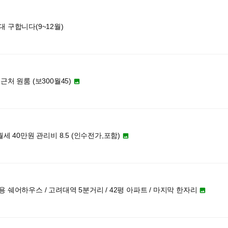
 구합니다(9~12월)
근처 원룸 (보300월45)

월세 40만원 관리비 8.5 (인수전가,포함)

 쉐어하우스 / 고려대역 5분거리 / 42평 아파트 / 마지막 한자리
