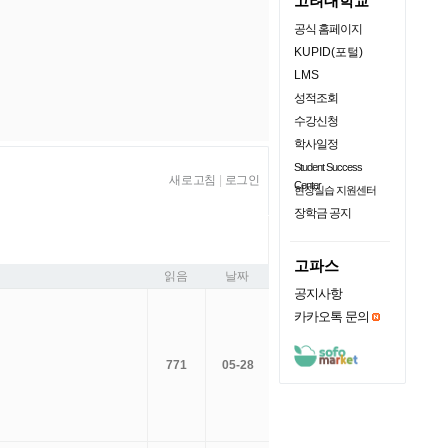
고려대학교
공식 홈페이지
KUPID(포털)
LMS
성적조회
수강신청
학사일정
Student Success
새로고침
|
로그인
Center
현장실습 지원센터
장학금 공지
고파스
읽음
날짜
공지사항
카카오톡 문의
771
05-28