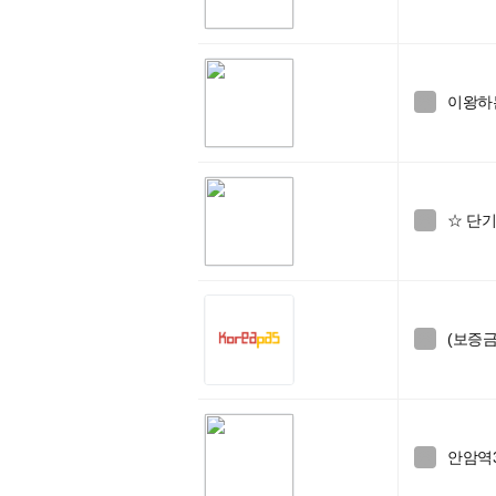
이왕하는

☆ 단

(보증금

안암역
