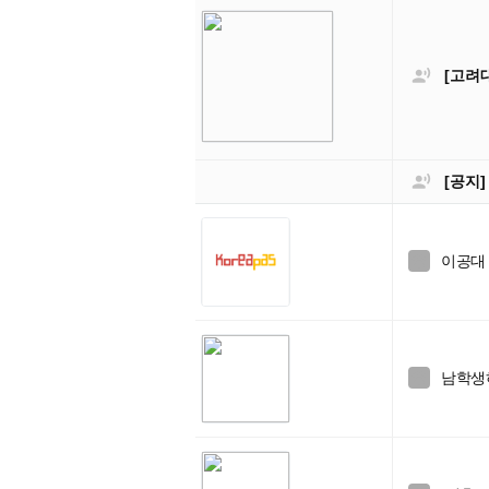

[고려

[공지
이공대

남학생
