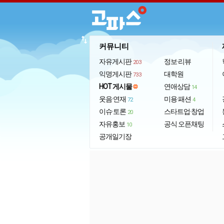
import_export
커뮤니티
자유게시판
정보·리뷰
203
익명게시판
대학원
733
HOT 게시물
연애상담
14
웃음·연재
미용·패션
72
4
이슈·토론
스타트업·창업
20
자유홍보
공식 오픈채팅
10
공개일기장