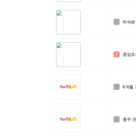
하숙방 

종암초등

6개월 

총무 
