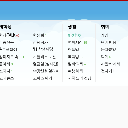
재학생
생활
취미
sofo
학과 TALK
학생회
게임
60
1
이중전공
강의평가
벼룩시장
연예·방송
15
학생식당
└ 쿠플라이
restaurant
헌책방
문화교양
1
강의자료·족보
셔틀버스 노선
복덕방
덕게
1
12
6
동아리
열람실 (실시간)
알바·과외
사진·카메라
8
4
스터디
수강신청 알리미
여행·해외
전자기기
1
고대뉴스
고파스 위키
자취·요리·건강