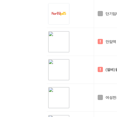
단기임대

안암역 

(엘베)

여성전용
