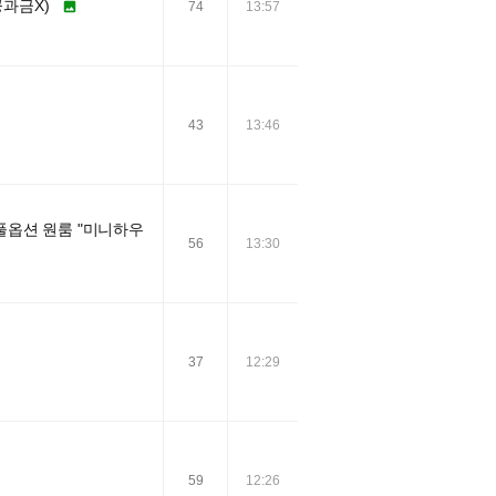
공과금X)

74
13:57
43
13:46
풀옵션 원룸 "미니하우
56
13:30
37
12:29
59
12:26