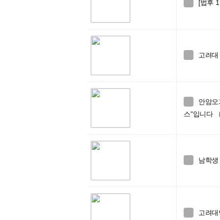
[법후 

고려대

안암오

스"입니다
남학생

고려대
