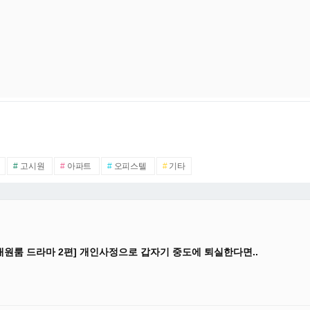
#
고시원
#
아파트
#
오피스텔
#
기타
대원룸 드라마 2편] 개인사정으로 갑자기 중도에 퇴실한다면..