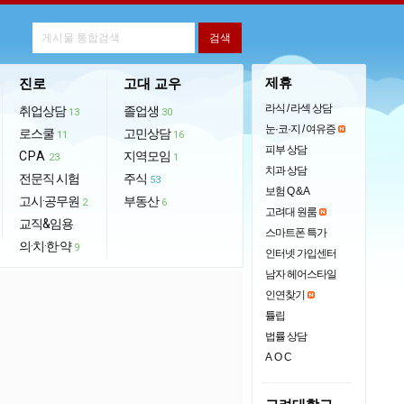
제휴
진로
고대 교우
라식 / 라섹 상담
취업상담
졸업생
13
30
눈·코·지 / 여유증
로스쿨
고민상담
11
16
피부 상담
CPA
지역모임
23
1
치과 상담
전문직 시험
주식
53
보험 Q & A
고시·공무원
부동산
2
6
고려대 원룸
교직&임용
스마트폰 특가
의·치·한·약
9
인터넷 가입센터
남자 헤어스타일
인연찾기
튤립
법률 상담
AOC