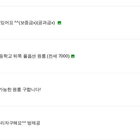
있어요 ^^(보증금x)(공과금x)

학교 뒤쪽 풀옵션 원룸 (전세 7000)

가능한 원룸 구합니다!
관리자구해요^^ 방제공