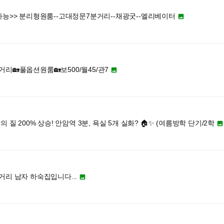
가능>> 분리형원룸--고대정문7분거리--채광굿--엘리베이터

리🏡풀옵션원룸🏡보500/월45/관7

의 질 200% 상승! 안암역 3분, 욕실 5개 실화? 🏠✨ (여름방학 단기/2학

리 남자 하숙집입니다...
