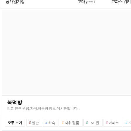
공개일기장
고대뉴스
고파스 위키
1
복덕방
학교 인근 원룸,자취,하숙방 정보 게시판입니다.
모두 보기
#
일반
#
하숙
#
자취/원룸
#
고시원
#
아파트
#