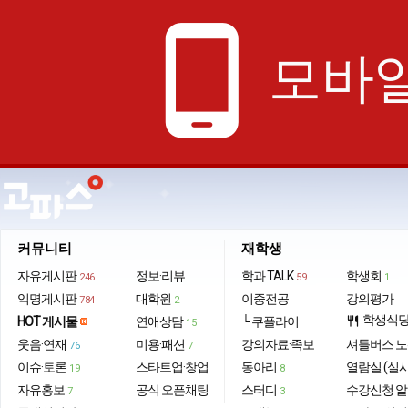
phone_android
모바일
커뮤니티
재학생
자유게시판
정보·리뷰
학과 TALK
학생회
246
59
1
익명게시판
대학원
이중전공
강의평가
784
2
학생식
HOT 게시물
연애상담
└ 쿠플라이
restaurant
15
웃음·연재
미용·패션
강의자료·족보
셔틀버스 
76
7
이슈·토론
스타트업·창업
동아리
열람실 (실
19
8
자유홍보
공식 오픈채팅
스터디
수강신청 
7
3