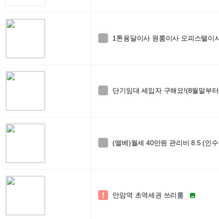
1톤용달이사 원룸이사 오피스텔이사 학

단기임대 세입자 구해요!(8월말부터

(엘베)월세 40만원 관리비 8.5 (인

안암역 초역세권 쓰리룸

