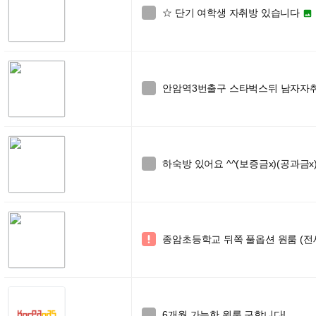
☆ 단기 여학생 자취방 있습니다


안암역3번출구 스타벅스뒤 남자자취

하숙방 있어요 ^^(보증금x)(공과금x

종암초등학교 뒤쪽 풀옵션 원룸 (전세 

6개월 가능한 원룸 구합니다!
