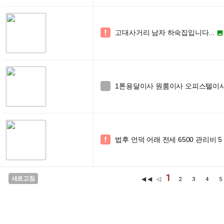
고대사거리 남자 하숙집입니다...


1톤용달이사 원룸이사 오피스텔이사 학

법후 언덕 어래 전세 6500 관리비 5

1
새로고침
◀◀ ◁
2
3
4