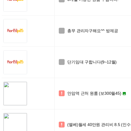
총무 관리자구해요^^ 방제공

단기임대 구합니다(9~12월)

안암역 근처 원룸 (보300월45)


(엘베)월세 40만원 관리비 8.5 (인
