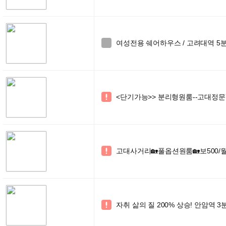
여성전용 쉐어하우스 / 고려대역 5분거

<단기가능>> 분리형원룸--고대정문

고대사거리🏡풀옵션원룸🏡보500/월

자취 삶의 질 200% 상승! 안암역 3분
