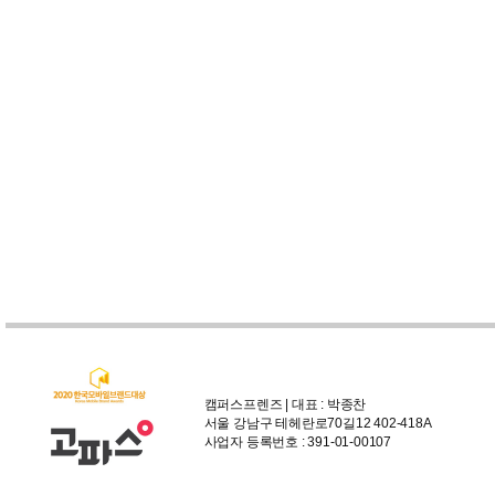
캠퍼스프렌즈 | 대표 : 박종찬
서울 강남구 테헤란로70길12 402-418A
사업자 등록번호 : 391-01-00107