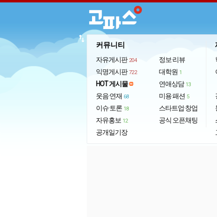
import_export
커뮤니티
자유게시판
정보·리뷰
204
익명게시판
대학원
722
1
HOT 게시물
연애상담
13
웃음·연재
미용·패션
68
5
이슈·토론
스타트업·창업
18
자유홍보
공식 오픈채팅
12
공개일기장