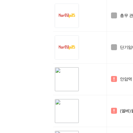
총무 

단기임대

안암역 

(엘베)
