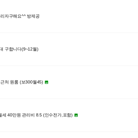
관리자구해요^^ 방제공
 구합니다(9~12월)
근처 원룸 (보300월45)

월세 40만원 관리비 8.5 (인수전가,포함)
