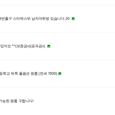
3번출구 스타벅스뒤 남자자취방 있습니다.20

있어요 ^^(보증금x)(공과금x)

학교 뒤쪽 풀옵션 원룸 (전세 7000)

가능한 원룸 구합니다!