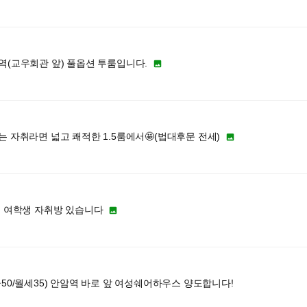
역(교우회관 앞) 풀옵션 투룸입니다.

 자취라면 넓고 쾌적한 1.5룸에서🤩(법대후문 전세)

기 여학생 자취방 있습니다

50/월세35) 안암역 바로 앞 여성쉐어하우스 양도합니다!