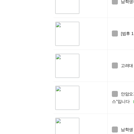
남학생

[법후 

고려대

안암오

스"입니다
남학생
