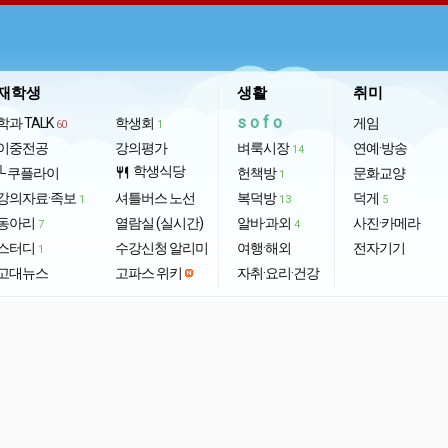
재학생
생활
취미
sofo
학과 TALK
학생회
게임
60
1
이중전공
강의평가
벼룩시장
연예·방송
14
학생식당
└ 쿠플라이
restaurant
헌책방
문화교양
1
강의자료·족보
셔틀버스 노선
복덕방
덕게
1
13
5
동아리
열람실 (실시간)
알바·과외
사진·카메라
7
4
스터디
수강신청 알리미
여행·해외
전자기기
1
고대뉴스
고파스 위키
자취·요리·건강