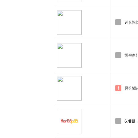
안암역

하숙방 

종암초등

6개월 
