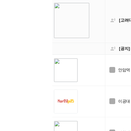

[고려

[공지
안암역

이공대
