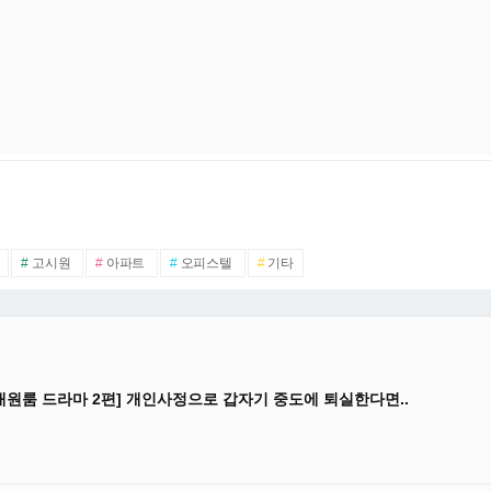
#
고시원
#
아파트
#
오피스텔
#
기타
대원룸 드라마 2편] 개인사정으로 갑자기 중도에 퇴실한다면..