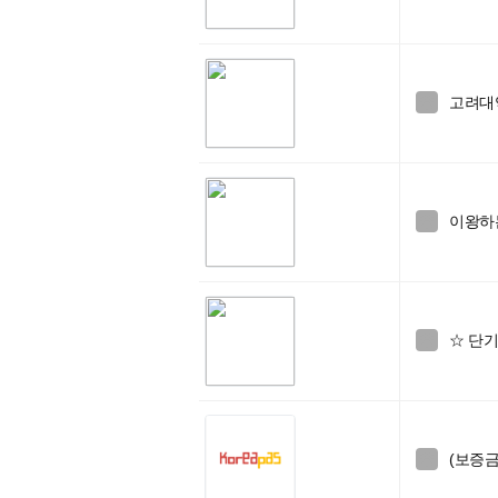
고려대

이왕하는

☆ 단

(보증금
