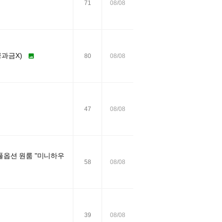
71
08/08
공과금X)

80
08/08
47
08/08
풀옵션 원룸 "미니하우
58
08/08
39
08/08