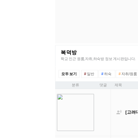
복덕방
학교 인근 원룸,자취,하숙방 정보 게시판입니다.
모두 보기
#
일반
#
하숙
#
자취/원룸
분류
댓글
제목

[고려