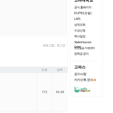
고려대학교
공식 홈페이지
KUPID(포털)
LMS
성적조회
수강신청
학사일정
Student Success
새로고침
|
로그인
Center
현장실습 지원센터
장학금 공지
고파스
읽음
날짜
공지사항
카카오톡 문의
773
05-28