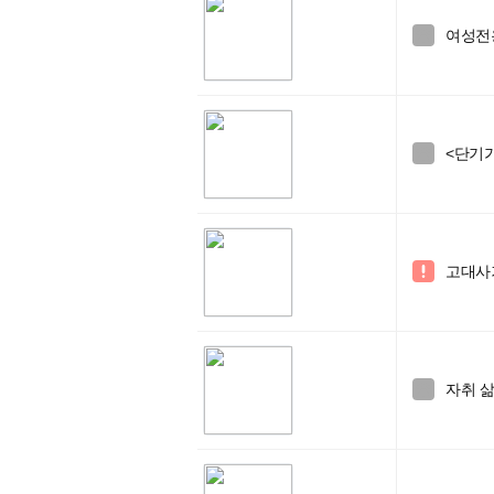
여성전용

<단기

고대사거

자취 삶
