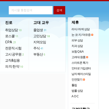
제휴
진로
고대 교우
라식 / 라섹 상담
취업상담
졸업생
10
31
눈·코·지 / 여유증
로스쿨
고민상담
11
18
피부 상담
CPA
지역모임
21
치과 상담
전문직 시험
주식
41
보험 Q & A
고시·공무원
부동산
2
5
고려대 원룸
교직&임용
스마트폰 특가
의·치·한·약
10
인터넷 가입센터
남자 헤어스타일
인연찾기
튤립
법률 상담
AOC