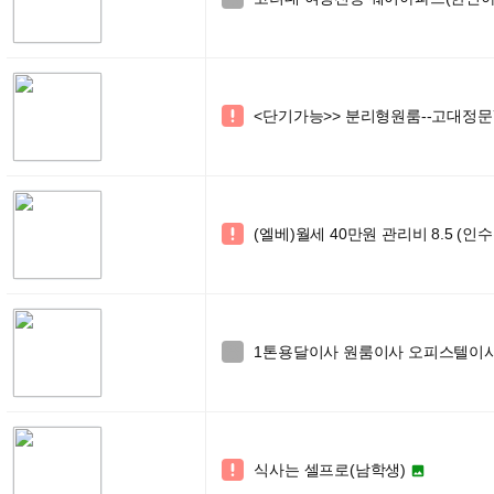
<단기가능>> 분리형원룸--고대정문

(엘베)월세 40만원 관리비 8.5 (인

1톤용달이사 원룸이사 오피스텔이사 학

식사는 셀프로(남학생)

