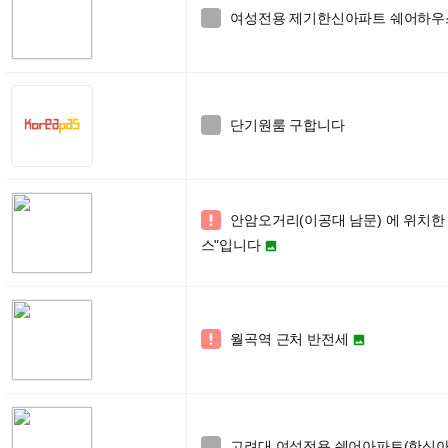
여성전용 제기한신아파트 쉐어하우스 

단기원룸 구합니다

안암오거리(이공대 남문) 에 위치한

스"입니다

월곡역 근처 반전세


고려대 여성전용 쉐어아파트(한신아파
