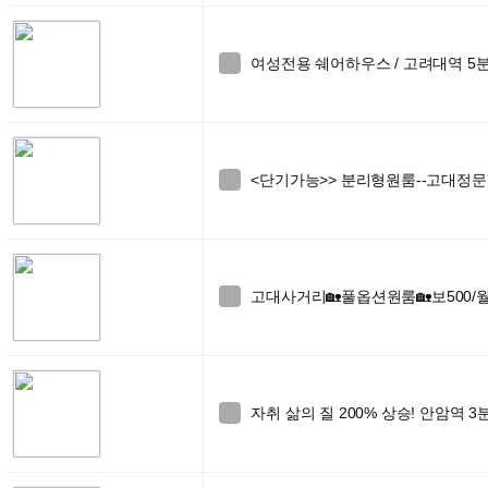
여성전용 쉐어하우스 / 고려대역 5분거

<단기가능>> 분리형원룸--고대정문

고대사거리🏡풀옵션원룸🏡보500/월

자취 삶의 질 200% 상승! 안암역 3분
