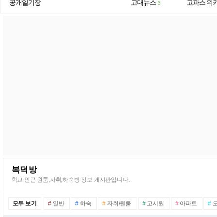
공개일기장
고대뉴스
고파스 위
3
복덕방
학교 인근 원룸,자취,하숙방 정보 게시판입니다.
모두 보기
#
일반
#
하숙
#
자취/원룸
#
고시원
#
아파트
#