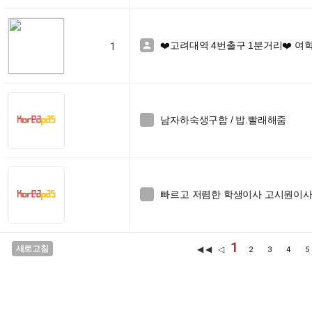
❤️고려대역 4번출구 1분거리❤️ 여학

1
남자하숙생구함 / 밥.빨래해줌

빠르고 저렴한 학생이사 고시원이사 (7k

1
새로고침
◀◀ ◁
2
3
4