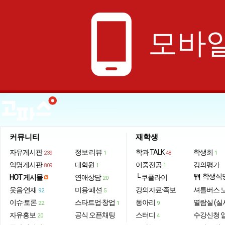
phone_android
모바일
커뮤니티
재학생
자유게시판
정보·리뷰
학과 TALK
학생회
239
1
48
1
익명게시판
대학원
이중전공
강의평가
809
1
1
학생식
HOT 게시물
연애상담
└ 쿠플라이
restaurant
20
웃음·연재
미용·패션
강의자료·족보
셔틀버스 
92
5
이슈·토론
스타트업·창업
동아리
열람실 (실
22
1
9
자유홍보
공식 오픈채팅
스터디
수강신청 
20
4