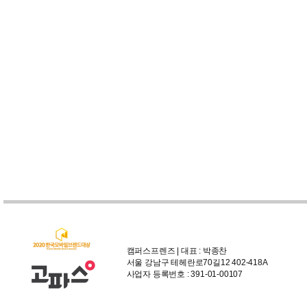
캠퍼스프렌즈 | 대표 : 박종찬
서울 강남구 테헤란로70길12 402-418A
사업자 등록번호 : 391-01-00107