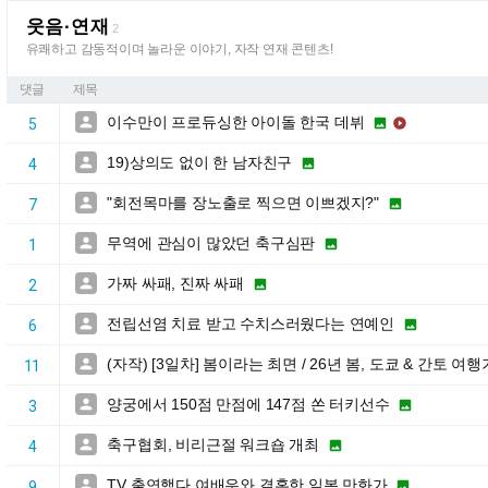
웃음·연재
2
유쾌하고 감동적이며 놀라운 이야기, 자작 연재 콘텐츠!
댓글
제목
이수만이 프로듀싱한 아이돌 한국 데뷔



5
19)상의도 없이 한 남자친구


4
"회전목마를 장노출로 찍으면 이쁘겠지?"


7
무역에 관심이 많았던 축구심판


1
가짜 싸패, 진짜 싸패


2
전립선염 치료 받고 수치스러웠다는 연예인


6
(자작) [3일차] 봄이라는 최면 / 26년 봄, 도쿄 & 간토 여행

11
양궁에서 150점 만점에 147점 쏜 터키선수


3
축구협회, 비리근절 워크숍 개최


4
TV 출연했다 여배우와 결혼한 일본 만화가


9