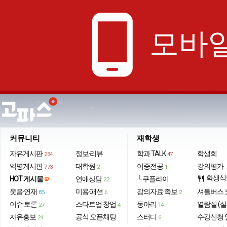
phone_android
모바일
커뮤니티
재학생
자유게시판
정보·리뷰
학과 TALK
학생회
234
47
익명게시판
대학원
이중전공
강의평가
773
2
1
학생식
HOT 게시물
연애상담
└ 쿠플라이
restaurant
22
웃음·연재
미용·패션
강의자료·족보
셔틀버스 
85
6
2
이슈·토론
스타트업·창업
동아리
열람실 (실
27
4
14
자유홍보
공식 오픈채팅
스터디
수강신청 
24
6