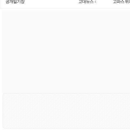
공개일기장
고대뉴스
고파스 위
4