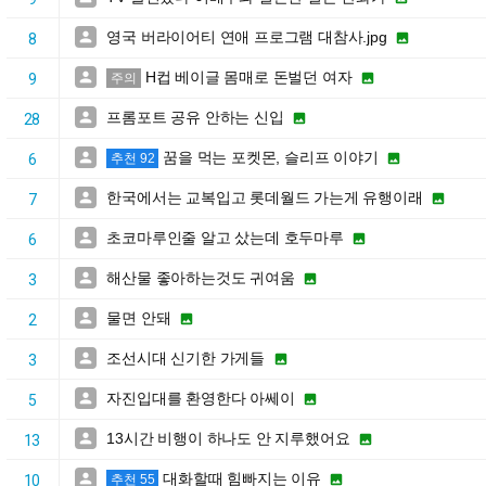
영국 버라이어티 연애 프로그램 대참사.jpg


8
H컵 베이글 몸매로 돈벌던 여자


9
주의
프롬포트 공유 안하는 신입


28
꿈을 먹는 포켓몬, 슬리프 이야기


6
추천 92
한국에서는 교복입고 롯데월드 가는게 유행이래


7
초코마루인줄 알고 샀는데 호두마루


6
해산물 좋아하는것도 귀여움


3
물면 안돼


2
조선시대 신기한 가게들


3
자진입대를 환영한다 아쎄이


5
13시간 비행이 하나도 안 지루했어요


13
대화할때 힘빠지는 이유


10
추천 55