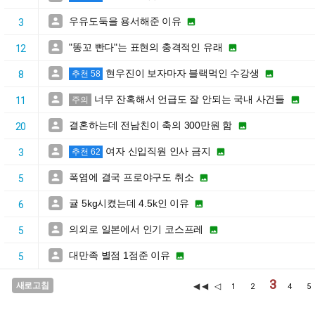
우유도둑을 용서해준 이유


3
"똥꼬 빤다"는 표현의 충격적인 유래


12
현우진이 보자마자 블랙먹인 수강생


8
추천 58
너무 잔혹해서 언급도 잘 안되는 국내 사건들


11
주의
결혼하는데 전남친이 축의 300만원 함


20
여자 신입직원 인사 금지


3
추천 62
폭염에 결국 프로야구도 취소


5
귤 5kg시켰는데 4.5k인 이유


6
의외로 일본에서 인기 코스프레


5
대만족 별점 1점준 이유


5
3
새로고침
◀◀
◁
1
2
4