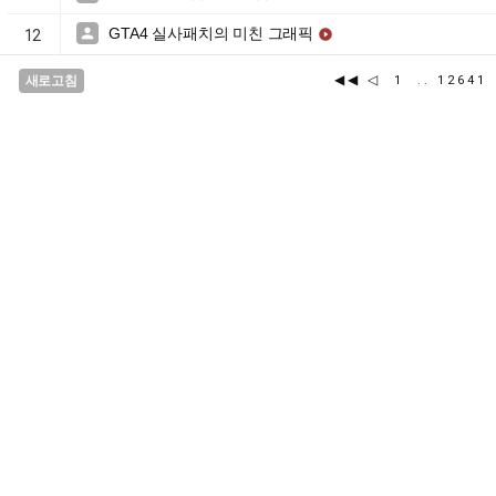
GTA4 실사패치의 미친 그래픽


12
◀◀
◁
새로고침
1
..
1264