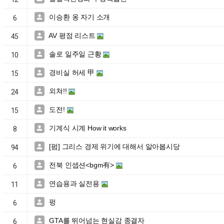
이승환 옹 자기 소개

6
AV 평점 리스트

45
솔로 일주일 근황

10
경비실 허세 甲

15
외쳐!!

24
도전!

15
기계식 시계 How it works

8
[펌] 그리스 경제 위기에 대해서 알아봅시당

94
전북 인셉션<bgm有>

6
연습용과 실전용

11
펑

6
GTA를 뛰어넘는 현실감 종결자

6