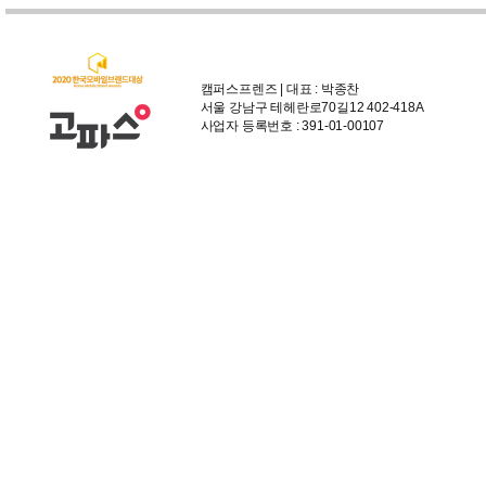
캠퍼스프렌즈 | 대표 : 박종찬
서울 강남구 테헤란로70길12 402-418A
사업자 등록번호 : 391-01-00107