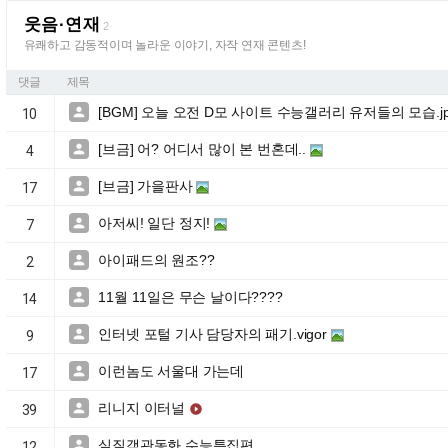
웃음·연재
2
유쾌하고 감동적이며 놀라운 이야기, 자작 연재 콘텐츠!
댓글
제목
[BGM] 오늘 오전 D모 사이트 수능갤러리 유저들의 모습.j

10
[브금] 어? 어디서 많이 본 번혼데..

4
[브금] 가을판사

17
아저씨! 일단 정지!

7
아이패드의 원조??

2
11월 11일은 무슨 날이다????

14
인터넷 포털 기사 담당자의 패기.vigor

9
이런놈도 서울대 가는데

17
리니지 이터널


39
실질객관동화 수능특집편

12