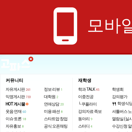
phone_android
모바일
커뮤니티
재학생
자유게시판
정보·리뷰
학과 TALK
학생회
261
1
45
익명게시판
대학원
이중전공
강의평가
733
2
학생식
HOT 게시물
연애상담
└ 쿠플라이
restaurant
20
웃음·연재
미용·패션
강의자료·족보
셔틀버스 
60
8
이슈·토론
스타트업·창업
동아리
열람실 (실
18
9
자유홍보
공식 오픈채팅
스터디
수강신청 
8
4