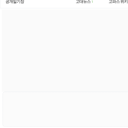
공개일기장
고대뉴스
고파스 위키
1