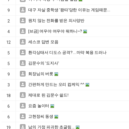
대구 자살 중학생 '왕따'당한 이유는 게임때문...

9
원치 않는 전화를 받은 의사양반

2
[브금] 여우야 여우야 뭐하니~?

4
세스코 답변 모음

12
환각상태서 디도스 공격?…마약 복용 드러나

5
김문수의 '도지사'

5
회장님의 버릇

9
간편하게 만드는 오리 컵케익 ^^

3
제대로 된 김문수 쉴드!

18
요즘 놀이터

6
고현정씨 동생

6
남의 가정 파괴한 초글링...

19