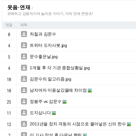
웃음·연재
2
유쾌하고 감동적이며 놀라운 이야기, 자작 연재 콘텐츠!
댓글
제목
처칠과 김문수

8
트위터 도지사봇.jpg

4
문수좋은날.jpg

5
1개월 후 각 기관 종합상황실.jpg

4
김문수의 알고리즘.jpg

18
남자여자 미용실갔을때 차이점

18
정봉주 vs 김문수

25
도지삽니다

11
2011년을 정치 격동의 시점으로 몰아넣은 신의 한수

12
이 기사 작성 후 다음날 짤림

7