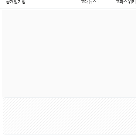
공개일기장
고대뉴스
고파스 위키
1