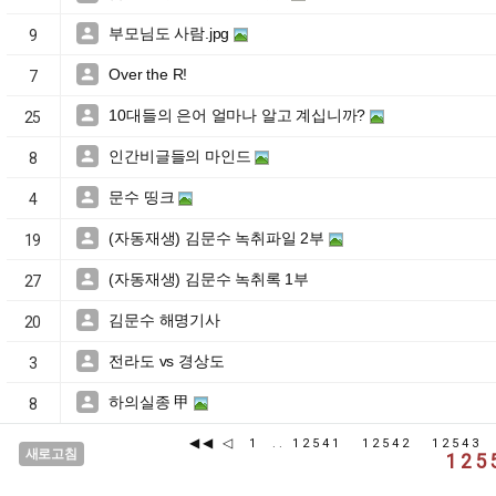
부모님도 사람.jpg

9
Over the R!

7
10대들의 은어 얼마나 알고 계십니까?

25
인간비글들의 마인드

8
문수 띵크

4
(자동재생) 김문수 녹취파일 2부

19
(자동재생) 김문수 녹취록 1부

27
김문수 해명기사

20
전라도 vs 경상도

3
하의실종 甲

8
◀◀
◁
1
..
12541
12542
12543
새로고침
125