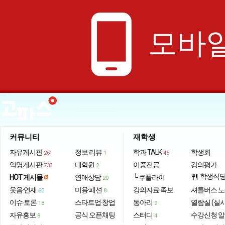
phone_android
모바일
커뮤니티
재학생
자유게시판
정보·리뷰
학과 TALK
학생회
261
1
45
익명게시판
대학원
이중전공
강의평가
733
2
학생식
HOT 게시물
연애상담
└ 쿠플라이
restaurant
20
웃음·연재
미용·패션
강의자료·족보
셔틀버스 
60
8
이슈·토론
스타트업·창업
동아리
열람실 (실
18
9
자유홍보
공식 오픈채팅
스터디
수강신청 
8
4