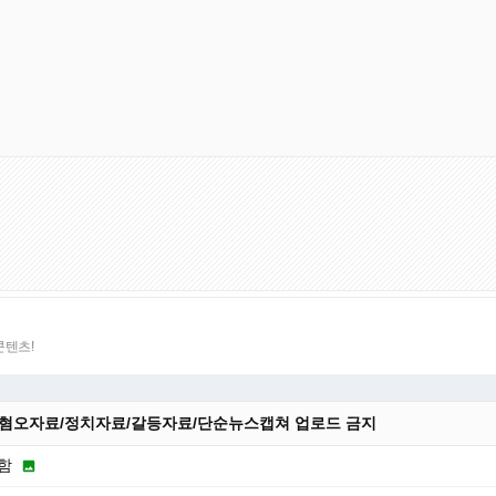
콘텐츠!
 :혐오자료/정치자료/갈등자료/단순뉴스캡쳐 업로드 금지
청함
