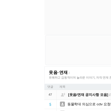
웃음·연재
2
유쾌하고 감동적이며 놀라운 이야기, 자작 연재 
댓글
제목

[웃음/연재 공지사항 모음]
47
동물학대 의심으로 cctv 요

5