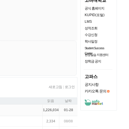
고려대학교
공식 홈페이지
KUPID(포털)
LMS
성적조회
수강신청
학사일정
Student Success
Center
현장실습 지원센터
장학금 공지
고파스
공지사항
새로고침
|
로그인
카카오톡 문의
읽음
날짜
1,226,034
01-28
2,334
08/08