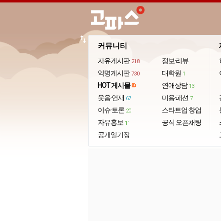
import_export
커뮤니티
자유게시판
정보·리뷰
218
익명게시판
대학원
730
1
HOT 게시물
연애상담
13
웃음·연재
미용·패션
67
7
이슈·토론
스타트업·창업
20
자유홍보
공식 오픈채팅
11
공개일기장