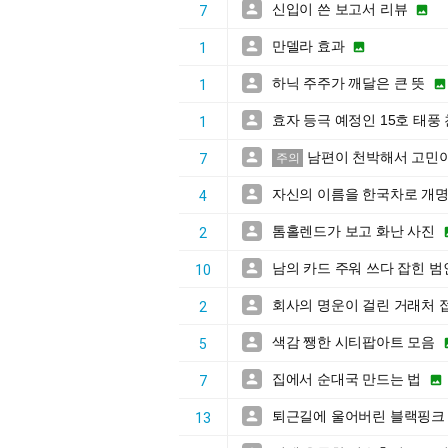
신입이 쓴 보고서 리뷰


7
만델라 효과


1
하닉 주주가 깨달은 큰 뜻


1
효자 등극 예정인 15호 태풍

1
남편이 천박해서 고민

7
주의
자신의 이름을 한국차로 개

4
톰홀렌드가 보고 화난 사진

2
남의 카드 주워 쓰다 잡힌 범

10
회사의 명운이 걸린 거래처 

2
색감 쨍한 시티팝아트 모음

5
집에서 순대국 만드는 법


7
퇴근길에 울어버린 블랙핑크

13