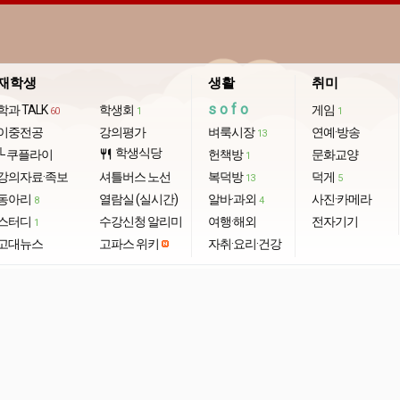
재학생
생활
취미
sofo
학과 TALK
학생회
게임
60
1
1
이중전공
강의평가
벼룩시장
연예·방송
13
학생식당
└ 쿠플라이
restaurant
헌책방
문화교양
1
강의자료·족보
셔틀버스 노선
복덕방
덕게
13
5
동아리
열람실 (실시간)
알바·과외
사진·카메라
8
4
스터디
수강신청 알리미
여행·해외
전자기기
1
고대뉴스
고파스 위키
자취·요리·건강