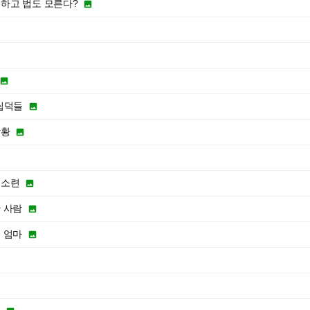
하고 법도 모른다?


씹덕들

상황

 소련

 사람

 엄마
