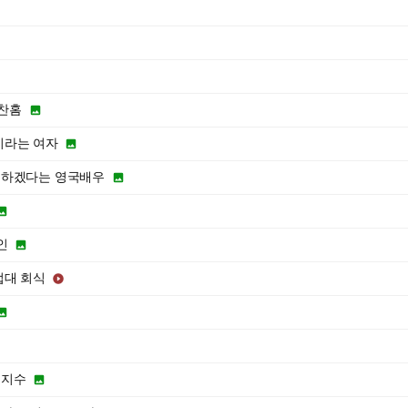
 찬홈

이라는 여자

명하겠다는 영국배우


인

접대 회식


 지수
