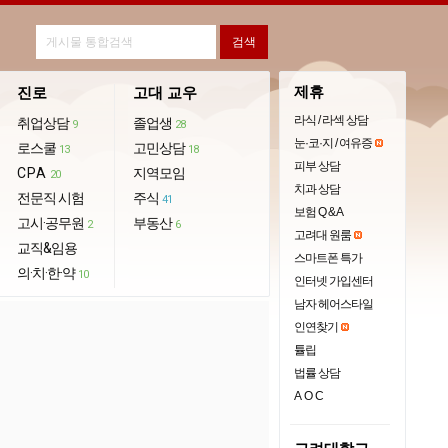
제휴
진로
고대 교우
라식 / 라섹 상담
취업상담
졸업생
9
28
눈·코·지 / 여유증
로스쿨
고민상담
13
18
피부 상담
CPA
지역모임
20
치과 상담
전문직 시험
주식
41
보험 Q & A
고시·공무원
부동산
2
6
고려대 원룸
교직&임용
스마트폰 특가
의·치·한·약
10
인터넷 가입센터
남자 헤어스타일
인연찾기
튤립
법률 상담
AOC