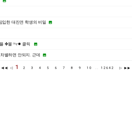
유

침입한 대진연 학생의 비밀

플 ✤몰ㅋr✸ 클릭

차별하면 안되지. 근데

1
◀◀ ◁
2
3
4
5
6
7
8
9
10
..
12642
▷
▶▶