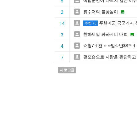
직업군인이 나쁘지 않은 이

5
흙수저의 불꽃놀이


2
주한미군 공군기지 

14
추천 73
천하제일 짜파게티 대회


3
☆청7ㅖ천☜☜일♔반$$ㅋㅓ

4
겉모습으로 사람을 판단하고 

7
새로고침