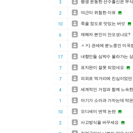
평생 운동한 선수출신은 무식

3
야근이 위험한 이유


2
죽을 정도로 맛있는 버섯


10
재해자 본인이 안오셨나요?

6
ㅅㅈ) 관세에 분노중인 미국

1
내향인들 심박수 올라가는 

17
표지판이 잘못 되었네요


7
의외로 먹거리에 진심이었던

7
세계적인 거장과 함께 노숙한

4
아기가 소아과 가자는데 막은

1
오디세이 번역 논란


10
사고방식을 바꾸세요


2