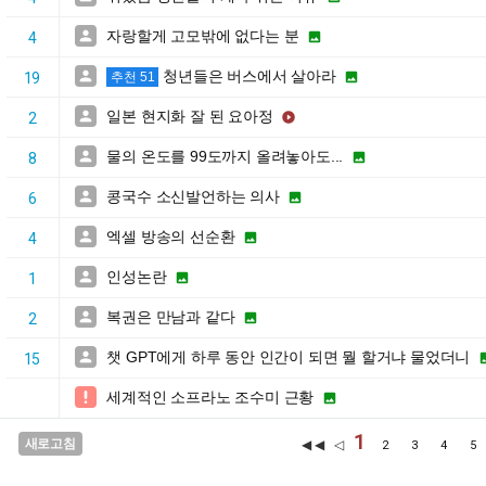
자랑할게 고모밖에 없다는 분


4
청년들은 버스에서 살아라


19
추천 51
일본 현지화 잘 된 요아정


2
물의 온도를 99도까지 올려놓아도...


8
콩국수 소신발언하는 의사


6
엑셀 방송의 선순환


4
인성논란


1
복권은 만남과 같다


2
챗 GPT에게 하루 동안 인간이 되면 뭘 할거냐 물었더니

15
세계적인 소프라노 조수미 근황


1
새로고침
◀◀ ◁
2
3
4