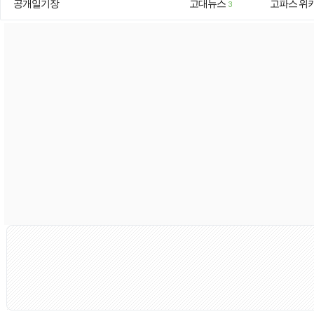
공개일기장
고대뉴스
고파스 위
3