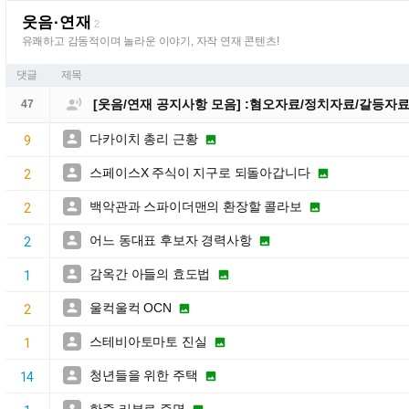
웃음·연재
2
유쾌하고 감동적이며 놀라운 이야기, 자작 연재 콘텐츠!
댓글
제목

[웃음/연재 공지사항 모음] :혐오자료/정치자료/갈등자
47
다카이치 총리 근황


9
스페이스X 주식이 지구로 되돌아갑니다


2
백악관과 스파이더맨의 환장할 콜라보


2
어느 동대표 후보자 경력사항


2
감옥간 아들의 효도법


1
울컥울컥 OCN


2
스테비아토마토 진실


1
청년들을 위한 주택


14