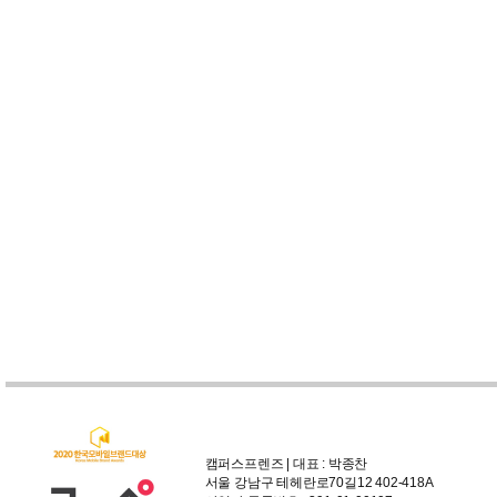
캠퍼스프렌즈 | 대표 : 박종찬
서울 강남구 테헤란로70길12 402-418A