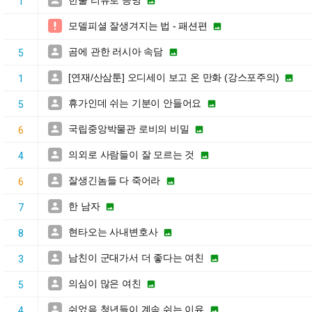
한줄 리뷰로 증명


1
모델피셜 잘생겨지는 법 - 패션편


곰에 관한 러시아 속담


5
[연재/산삼툰] 오디세이 보고 온 만화 (강스포주의)


1
휴가인데 쉬는 기분이 안들어요


5
국립중앙박물관 로비의 비밀


6
의외로 사람들이 잘 모르는 것


4
잘생긴놈들 다 죽어라


6
한 남자


7
현타오는 사내변호사


8
남친이 군대가서 더 좋다는 여친


3
의심이 많은 여친


5
쉬었음 청년들이 계속 쉬는 이유


4