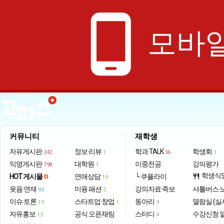
phone_android
모바일
커뮤니티
재학생
자유게시판
정보·리뷰
학과 TALK
학생회
242
1
56
1
익명게시판
대학원
이중전공
강의평가
798
1
학생식
HOT 게시물
연애상담
└ 쿠플라이
restaurant
19
웃음·연재
미용·패션
강의자료·족보
셔틀버스 
93
5
이슈·토론
스타트업·창업
동아리
열람실 (실
19
1
9
자유홍보
공식 오픈채팅
스터디
수강신청 
13
4