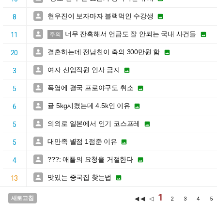
현우진이 보자마자 블랙먹인 수강생


8
너무 잔혹해서 언급도 잘 안되는 국내 사건들


11
주의
결혼하는데 전남친이 축의 300만원 함


20
여자 신입직원 인사 금지


3
폭염에 결국 프로야구도 취소


5
귤 5kg시켰는데 4.5k인 이유


6
의외로 일본에서 인기 코스프레


5
대만족 별점 1점준 이유


5
???: 애플의 요청을 거절한다


4
맛있는 중국집 찾는법


13
1
새로고침
◀◀ ◁
2
3
4