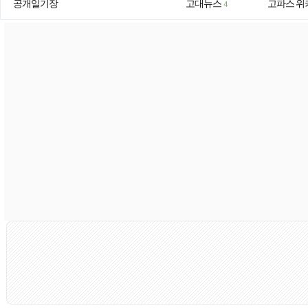
공개일기장
고대뉴스
고파스 위
4