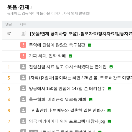
웃음·연재
2
유쾌하고 감동적이며 놀라운 이야기, 자작 연재 콘텐츠!
댓글
제목

[웃음/연재 공지사항 모음] :혐오자료/정치자료/갈등자
47
무역에 관심이 많았던 축구심판


가짜 싸패, 진짜 싸패


전립선염 치료 받고 수치스러웠다는 연예인


1
(자작) [3일차] 봄이라는 최면 / 26년 봄, 도쿄 & 간토 여행

5
양궁에서 150점 만점에 147점 쏜 터키선수


3
축구협회, 비리근절 워크숍 개최


4
TV 출연했다 여배우와 결혼한 일본 만화가


8
영국 버라이어티 연애 프로그램 대참사.jpg


7