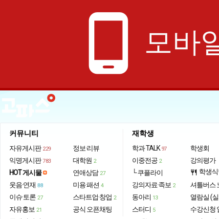
phone_android
모바일
커뮤니티
재학생
자유게시판
정보·리뷰
학과 TALK
학생회
229
97
익명게시판
대학원
이중전공
강의평가
783
2
2
학생식
HOT 게시물
연애상담
└ 쿠플라이
restaurant
27
웃음·연재
미용·패션
강의자료·족보
셔틀버스 
88
4
2
이슈·토론
스타트업·창업
동아리
열람실 (실
27
2
13
자유홍보
공식 오픈채팅
스터디
수강신청 
21
5