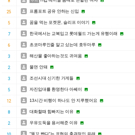
H컵 베이글 몸매로 돈벌던 여자


8
주의
프롬포트 공유 안하는 신입


25
꿈을 먹는 포켓몬, 슬리프 이야기


5
한국에서는 교복입고 롯데월드 가는게 유행이래


7
초코마루인줄 알고 샀는데 호두마루


6
해산물 좋아하는것도 귀여움


3
물면 안돼


2
조선시대 신기한 가게들


3
자진입대를 환영한다 아쎄이


5
13시간 비행이 하나도 안 지루했어요


12
대화할때 힘빠지는 이유


8
우유도둑을 용서해준 이유


2
"똥꼬 빤다"는 표현의 충격적인 유래


10