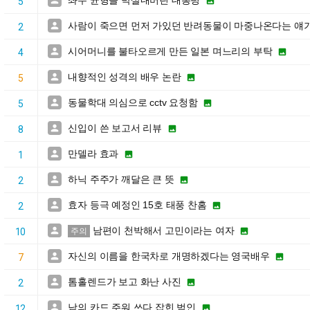
좌우 균형을 박살내버린 대통령


5
사람이 죽으면 먼저 가있던 반려동물이 마중나온다는 얘

2
시어머니를 불타오르게 만든 일본 며느리의 부탁


4
내향적인 성격의 배우 논란


5
동물학대 의심으로 cctv 요청함


5
신입이 쓴 보고서 리뷰


8
만델라 효과


1
하닉 주주가 깨달은 큰 뜻


2
효자 등극 예정인 15호 태풍 찬홈


2
남편이 천박해서 고민이라는 여자


10
주의
자신의 이름을 한국차로 개명하겠다는 영국배우


7
톰홀렌드가 보고 화난 사진


2
남의 카드 주워 쓰다 잡힌 범인


12