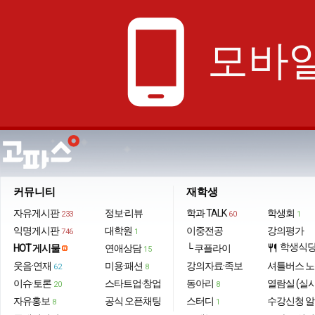
phone_android
모바일
커뮤니티
재학생
자유게시판
정보·리뷰
학과 TALK
학생회
233
60
1
익명게시판
대학원
이중전공
강의평가
746
1
학생식
HOT 게시물
연애상담
└ 쿠플라이
restaurant
15
웃음·연재
미용·패션
강의자료·족보
셔틀버스 
62
8
이슈·토론
스타트업·창업
동아리
열람실 (실
20
8
자유홍보
공식 오픈채팅
스터디
수강신청 
8
1