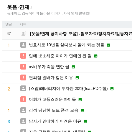
웃음·연재
2
유쾌하고 감동적이며 놀라운 이야기, 자작 연재 콘텐츠!
댓글
제목

[웃음/연재 공지사항 모음] :혐오자료/정치자료/갈등자
47
변호사로 10년을 살다보니 알게 되는 것들


1
입에 뽀뽀해준 아이가 연예인 된 썰


av배우가 죽을 뻔한 썰


편의점 알바가 힘든 이유


(스압)레버리지에 투자한 20대(feat.PD수첩)


2
어휘가 고풍스러운 아이돌


감성 낭낭한 도트 풍경 모음


1
남자가 연애하기 어려운 이유


3