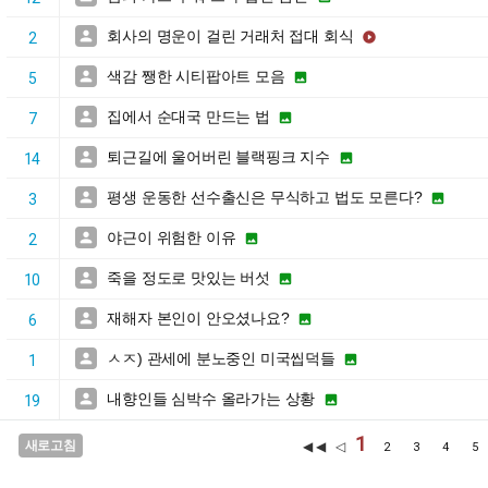
회사의 명운이 걸린 거래처 접대 회식


2
색감 쨍한 시티팝아트 모음


5
집에서 순대국 만드는 법


7
퇴근길에 울어버린 블랙핑크 지수


14
평생 운동한 선수출신은 무식하고 법도 모른다?


3
야근이 위험한 이유


2
죽을 정도로 맛있는 버섯


10
재해자 본인이 안오셨나요?


6
ㅅㅈ) 관세에 분노중인 미국씹덕들


1
내향인들 심박수 올라가는 상황


19
1
새로고침
◀◀ ◁
2
3
4