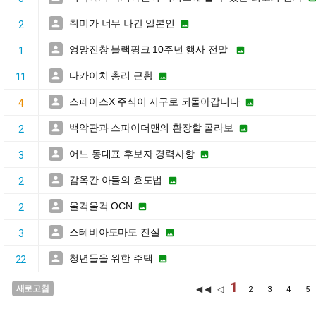
취미가 너무 나간 일본인


2
엉망진창 블랙핑크 10주년 행사 전말


1
다카이치 총리 근황


11
스페이스X 주식이 지구로 되돌아갑니다


4
백악관과 스파이더맨의 환장할 콜라보


2
어느 동대표 후보자 경력사항


3
감옥간 아들의 효도법


2
울컥울컥 OCN


2
스테비아토마토 진실


3
청년들을 위한 주택


22
1
새로고침
◀◀ ◁
2
3
4