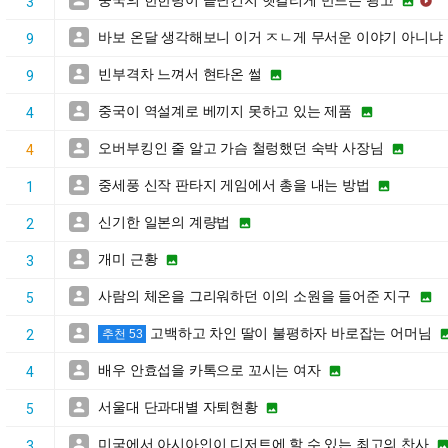
중국의 한한령이 끝난건지 헷갈리게 만드는 광고



3
바보 온달 생각해보니 이거 ㅈㄴ게 무서운 이야기 아니냐

9
빈부격차 느껴서 현타온 썰


9
중국이 역설계로 베끼지 못하고 있는 제품


4
오버부킹인 줄 알고 가슴 철렁했던 숙박 사장님


4
중세풍 신작 판타지 게임에서 총을 내는 방법


1
신기한 일본의 계량법


2
개미 근황


3
사람의 체온을 그리워하던 이의 소원을 들어준 지구


5
고백하고 차인 딸이 불평하자 바로잡는 어머님

2
추천 53
배우 안효섭을 카톡으로 꼬시는 여자


4
서울대 단과대별 자퇴현황


5
미국에서 아시아인이 디저트에 할 수 있는 최고의 찬사

3