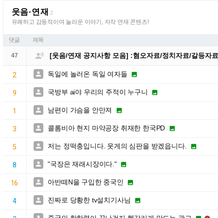
웃음·연재
2
유쾌하고 감동적이며 놀라운 이야기, 자작 연재 콘텐츠!
댓글
제목

[웃음/연재 공지사항 모음] :혐오자료/정치자료/갈등자
47
독일에 놀러온 독일 여자들


2
국방부 ai야 우리의 주적이 누구니


9
남편이 가슴을 안만져


1
콜롬비아 현지 마약공장 취재한 한국PD


3
저는 정떡충입니다. 웃게의 심판을 받겠읍니다.


5
"국장은 재래시장이다."


8
아반떼N을 구입한 중국인


16
진짜로 당황한 tv설치기사님


4