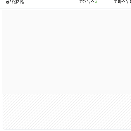
공개일기장
고대뉴스
고파스 위
3