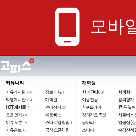
phone_android
모바일
커뮤니티
재학생
자유게시판
정보·리뷰
학과 TALK
학생회
215
1
59
1
익명게시판
대학원
이중전공
강의평가
790
학생식
HOT 게시물
연애상담
└ 쿠플라이
restaurant
20
웃음·연재
미용·패션
강의자료·족보
셔틀버스 
60
5
1
이슈·토론
스타트업·창업
동아리
열람실 (실
19
1
4
자유홍보
공식 오픈채팅
스터디
수강신청 
12
1