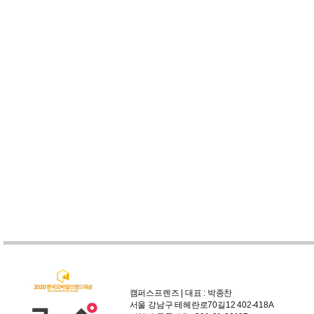
캠퍼스프렌즈 | 대표 : 박종찬
서울 강남구 테헤란로70길12 402-418A