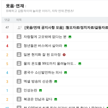
웃음·연재
2
유쾌하고 감동적이며 놀라운 이야기, 자작 연재 콘텐츠!
댓글
제목

[웃음/연재 공지사항 모음] :혐오자료/정치자료/갈등자
47
자랑할게 고모밖에 없다는 분


3
청년들은 버스에서 살아라


4
일본 현지화 잘 된 요아정


2
물의 온도를 99도까지 올려놓아도...


5
콩국수 소신발언하는 의사


4
엑셀 방송의 선순환


3
인성논란


1
복권은 만남과 같다


2