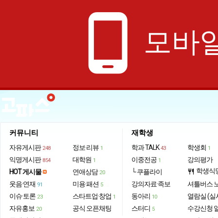
phone_android
모바일
커뮤니티
재학생
자유게시판
정보·리뷰
학과 TALK
학생회
248
1
43
1
익명게시판
대학원
이중전공
강의평가
854
1
1
학생식
HOT 게시물
연애상담
└ 쿠플라이
restaurant
20
웃음·연재
미용·패션
강의자료·족보
셔틀버스 
91
5
이슈·토론
스타트업·창업
동아리
열람실 (실
23
1
10
자유홍보
공식 오픈채팅
스터디
수강신청 
20
5