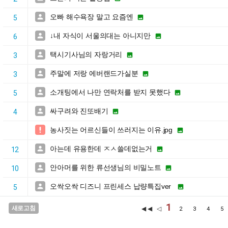
오빠 해수욕장 말고 요즘엔


5
↓내 자식이 서울의대는 아니지만


6
택시기사님의 자랑거리


3
주말에 저랑 에버랜드가실분


3
소개팅에서 나만 연락처를 받지 못했다


5
싸구려와 진또배기


4
농사짓는 어르신들이 쓰러지는 이유.jpg


아는데 유용한데 ㅈㅅ쓸데없는거


12
안아머를 위한 류선생님의 비밀노트


10
오싹오싹 디즈니 프린세스 납량특집ver


5
1
새로고침
◀◀ ◁
2
3
4