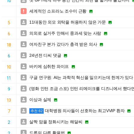
챗 GPT에게 하루 동안 인간이 되면 뭘 할거냐 물었더니

10
세계적인 소프라노 조수미 근황


11대동안 외모 외탁을 허용하지 않은 가문


5
의외로 실거주 안해서 중과세 맞는 사람


6
여자친구 본가 갔다가 충격 받은 의사


18
24년전 디씨 댓글


6
바키에 심취한 와이프


10
구글 연구원: AI는 과학적 혁신을 일으키는데 한계가 있다

11
(영화 인턴 조금 스포) 인턴 리메이크를 디즈니에서 했다

9
이상과 실제


13
대학병원 의사들이 선호하는 최고VVIP 환자


7
추천 62
살짝 맘을 정화시키는 해달씨


2
드론의 다른 활용법


2