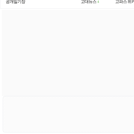
공개일기장
고대뉴스
고파스 위
4