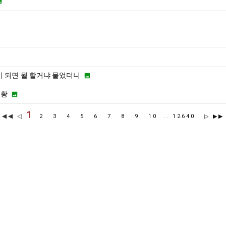

이 되면 뭘 할거냐 물었더니

근황

1
◀◀ ◁
2
3
4
5
6
7
8
9
10
..
12640
▷
▶▶