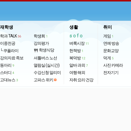
재학생
생활
취미
sofo
학과 TALK
학생회
게임
56
1
1
이중전공
강의평가
벼룩시장
연예·방송
11
학생식당
└ 쿠플라이
restaurant
헌책방
문화교양
1
강의자료·족보
셔틀버스 노선
복덕방
덕게
12
5
동아리
열람실 (실시간)
알바·과외
사진·카메라
9
7
스터디
수강신청 알리미
여행·해외
전자기기
4
고대뉴스
고파스 위키
자취·요리·건강
3