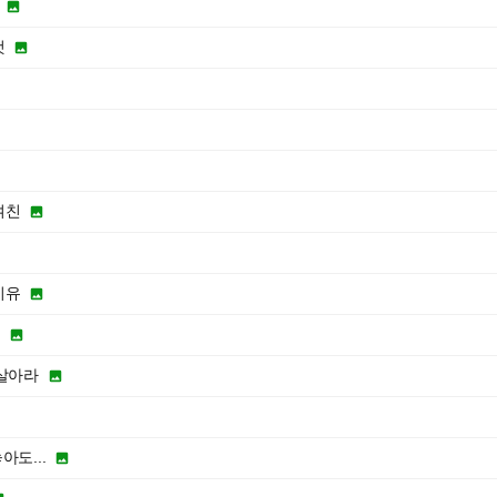

것

여친

이유

분

살아라

아도...
