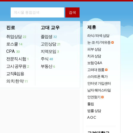
제휴
진로
고대 교우
라식 / 라섹 상담
취업상담
졸업생
22
32
눈·코·지 / 여유증
로스쿨
고민상담
14
21
피부 상담
CPA
지역모임
30
3
치과 상담
전문직 시험
주식
1
48
보험 Q & A
고시·공무원
부동산
2
6
고려대 원룸
교직&임용
스마트폰 특가
의·치·한·약
11
인터넷 가입센터
남자 헤어스타일
인연찾기
튤립
법률 상담
AOC