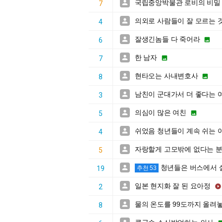
국립중앙박물관 로비의 비밀

7
의외로 사람들이 잘 모르는 

4
잘생긴놈들 다 죽어라


6
한 남자


7
현타오는 사내변호사


8
남친이 군대가서 더 좋다는 

3
의심이 많은 여친


5
쉬었음 청년들이 계속 쉬는 

4
자랑할게 고모밖에 없다는 

5
청년들은 버스에서 

19
추천 53
일본 현지화 잘 된 요아정


2
물의 온도를 99도까지 올려놓

8