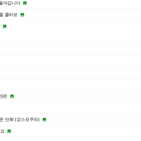
되돌아갑니다

할 콜라보

항

패션편

 온 만화 (강스포주의)

어요
