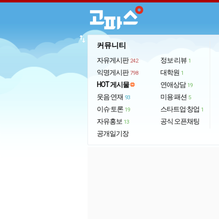
import_export
커뮤니티
자유게시판
정보·리뷰
242
1
익명게시판
대학원
798
1
HOT 게시물
연애상담
19
웃음·연재
미용·패션
93
5
이슈·토론
스타트업·창업
19
1
자유홍보
공식 오픈채팅
13
공개일기장