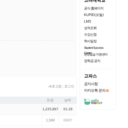
고려대학교
공식 홈페이지
KUPID(포털)
LMS
성적조회
수강신청
학사일정
Student Success
Center
현장실습 지원센터
장학금 공지
고파스
공지사항
새로고침
|
로그인
카카오톡 문의
읽음
날짜
1,225,887
01-28
1,590
08/07