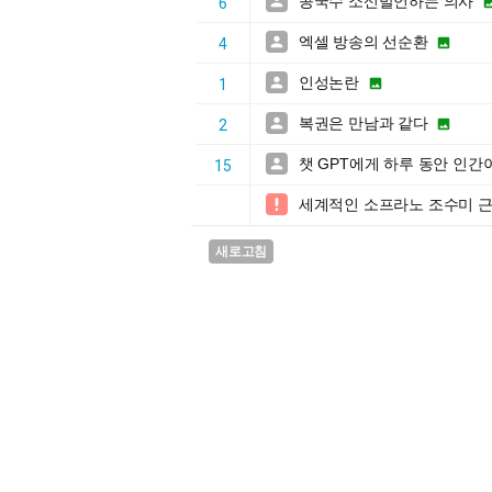
콩국수 소신발언하는 의사

6
엑셀 방송의 선순환


4
인성논란


1
복권은 만남과 같다


2
챗 GPT에게 하루 동안 인간

15
세계적인 소프라노 조수미 

새로고침