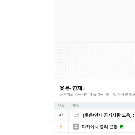
웃음·연재
2
유쾌하고 감동적이며 놀라운 이야기, 자작 연재 
댓글
제목

[웃음/연재 공지사항 모음]
47
다카이치 총리 근황


9