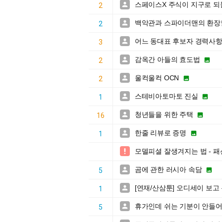
스페이스X 주식이 지구로 

2
백악관과 스파이더맨의 환장

2
어느 동대표 후보자 경력사

3
감옥간 아들의 효도법


2
울컥울컥 OCN


2
스테비아토마토 진실


1
청년들을 위한 주택


16
한줄 리뷰로 증명


1
모델피셜 잘생겨지는 법 - 

곰에 관한 러시아 속담


5
[연재/산삼툰] 오디세이 보고

1
휴가인데 쉬는 기분이 안들

5