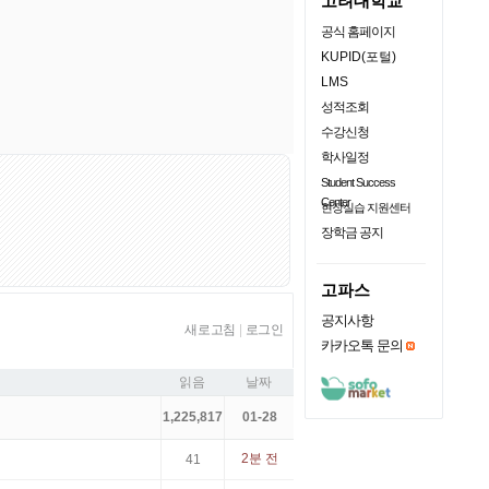
고려대학교
공식 홈페이지
KUPID(포털)
LMS
성적조회
수강신청
학사일정
Student Success
Center
현장실습 지원센터
장학금 공지
고파스
공지사항
새로고침
|
로그인
카카오톡 문의
읽음
날짜
1,225,817
01-28
2분 전
41