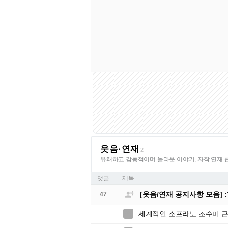
웃음·연재
2
유쾌하고 감동적이며 놀라운 이야기, 자작 연재 
댓글
제목

[웃음/연재 공지사항 모음]
47
세계적인 소프라노 조수미 
