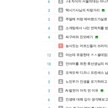
↓내 자식이 서울의대는 아니

6
택시기사님의 자랑거리


3
주말에 저랑 에버랜드가실분

3
소개팅에서 나만 연락처를 

4
싸구려와 진또배기


4
농사짓는 어르신들이 쓰러지는 

아는데 유용한데 ㅈㅅ쓸데없

12
안아머를 위한 류선생님의 

10
오싹오싹 디즈니 프린세스 납

5
노민우가 인생을 포기하려고 했

3
Ai 발전이 아직 먼 이유


3
인생에 대해 깊이 생각해보고

6