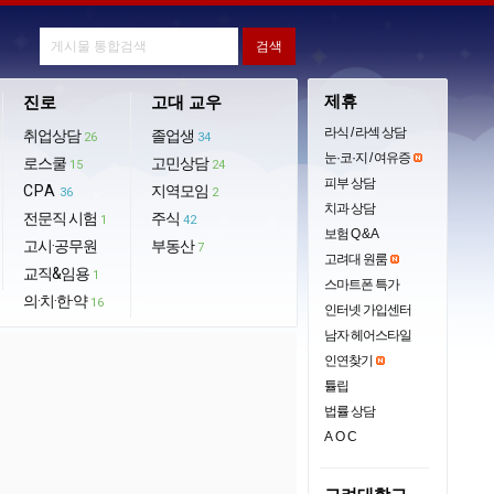
제휴
진로
고대 교우
라식 / 라섹 상담
취업상담
졸업생
26
34
눈·코·지 / 여유증
로스쿨
고민상담
15
24
피부 상담
CPA
지역모임
36
2
치과 상담
전문직 시험
주식
1
42
보험 Q & A
고시·공무원
부동산
7
고려대 원룸
교직&임용
1
스마트폰 특가
의·치·한·약
16
인터넷 가입센터
남자 헤어스타일
인연찾기
튤립
법률 상담
AOC