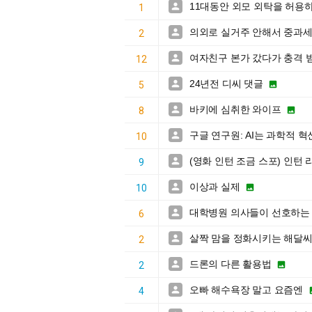
11대동안 외모 외탁을 허용

1
의외로 실거주 안해서 중과세

2
여자친구 본가 갔다가 충격 

12
24년전 디씨 댓글


5
바키에 심취한 와이프


8
구글 연구원: AI는 과학적 

10
(영화 인턴 조금 스포) 인

9
이상과 실제


10
대학병원 의사들이 선호하는 

6
살짝 맘을 정화시키는 해달

2
드론의 다른 활용법


2
오빠 해수욕장 말고 요즘엔

4