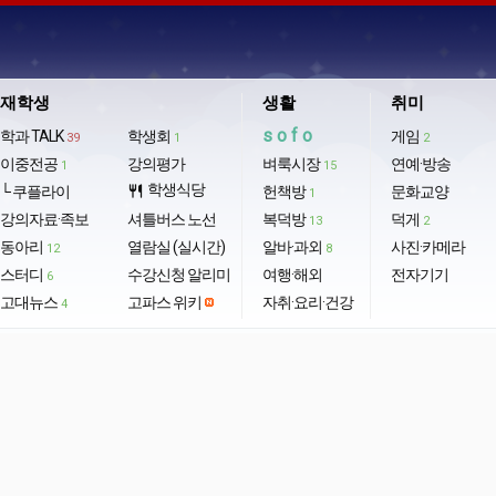
재학생
생활
취미
sofo
학과 TALK
학생회
게임
39
1
2
이중전공
강의평가
벼룩시장
연예·방송
1
15
학생식당
└ 쿠플라이
restaurant
헌책방
문화교양
1
강의자료·족보
셔틀버스 노선
복덕방
덕게
13
2
동아리
열람실 (실시간)
알바·과외
사진·카메라
12
8
스터디
수강신청 알리미
여행·해외
전자기기
6
고대뉴스
고파스 위키
자취·요리·건강
4