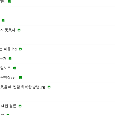
지만


받지 못했다

이유.jpg

는거

비밀노트

량특집ver

을 때 멘탈 회복한 방법.jpg

 내린 결론
