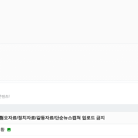
콘텐츠!
 :혐오자료/정치자료/갈등자료/단순뉴스캡쳐 업로드 금지
근황
