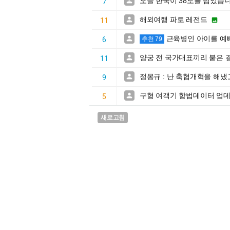
오늘 한국이 38도를 넘었습

7
해외여행 파토 레전드


11
근육병인 아이를 예

6
추천 79
양궁 전 국가대표끼리 붙은 

11
정몽규 : 난 축협개혁을 해냈

9
구형 여객기 항법데이터 업데

5
새로고침