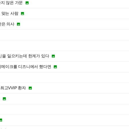
하지 않은 가문

 맞는 사람

받은 의사

혁신을 일으키는데 한계가 있다

턴 리메이크를 디즈니에서 했다면

최고VVIP 환자

씨

