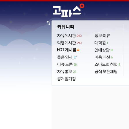
import_export
커뮤니티
자유게시판
정보·리뷰
240
익명게시판
대학원
790
1
HOT 게시물
연애상담
21
웃음·연재
미용·패션
87
6
이슈·토론
스타트업·창업
26
4
자유홍보
공식 오픈채팅
22
공개일기장