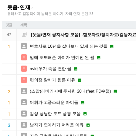
웃음·연재
2
유쾌하고 감동적이며 놀라운 이야기, 자작 연재 콘텐츠!
댓글
제목

[웃음/연재 공지사항 모음] :혐오자료/정치자료/갈등자
47
변호사로 10년을 살다보니 알게 되는 것들


1
입에 뽀뽀해준 아이가 연예인 된 썰


av배우가 죽을 뻔한 썰


편의점 알바가 힘든 이유


(스압)레버리지에 투자한 20대(feat.PD수첩)


2
어휘가 고풍스러운 아이돌


1
감성 낭낭한 도트 풍경 모음


1
남자가 연애하기 어려운 이유


3