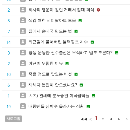
회사의 명운이 걸린 거래처 접대 회식


2
색감 쨍한 시티팝아트 모음


5
집에서 순대국 만드는 법


7
퇴근길에 울어버린 블랙핑크 지수


14
평생 운동한 선수출신은 무식하고 법도 모른다?


3
야근이 위험한 이유


2
죽을 정도로 맛있는 버섯


10
재해자 본인이 안오셨나요?


6
ㅅㅈ) 관세에 분노중인 미국씹덕들


1
내향인들 심박수 올라가는 상황


19
1
새로고침
◀◀ ◁
2
3
4