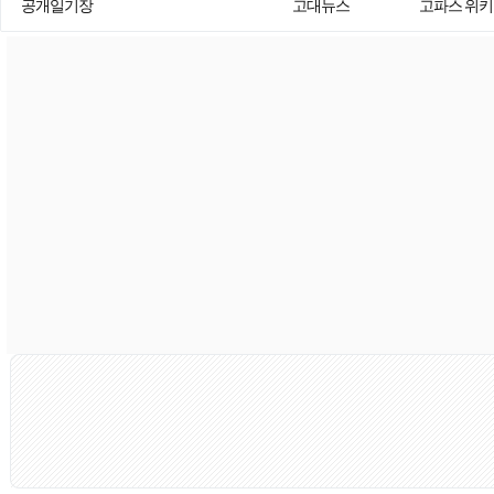
공개일기장
고대뉴스
고파스 위키