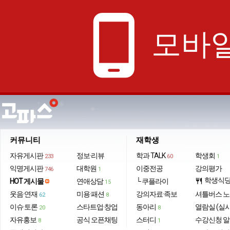
phone_android
모바일
커뮤니티
재학생
자유게시판
정보·리뷰
학과 TALK
학생회
233
60
1
익명게시판
대학원
이중전공
강의평가
746
1
학생식
HOT 게시물
연애상담
└ 쿠플라이
restaurant
15
웃음·연재
미용·패션
강의자료·족보
셔틀버스 
62
8
이슈·토론
스타트업·창업
동아리
열람실 (실
20
8
자유홍보
공식 오픈채팅
스터디
수강신청 
8
1