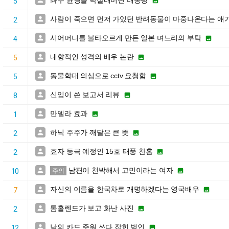
좌우 균형을 박살내버린 대통령


5
사람이 죽으면 먼저 가있던 반려동물이 마중나온다는 얘

2
시어머니를 불타오르게 만든 일본 며느리의 부탁


4
내향적인 성격의 배우 논란


5
동물학대 의심으로 cctv 요청함


5
신입이 쓴 보고서 리뷰


8
만델라 효과


1
하닉 주주가 깨달은 큰 뜻


2
효자 등극 예정인 15호 태풍 찬홈


2
남편이 천박해서 고민이라는 여자


10
주의
자신의 이름을 한국차로 개명하겠다는 영국배우


7
톰홀렌드가 보고 화난 사진


2
남의 카드 주워 쓰다 잡힌 범인


12