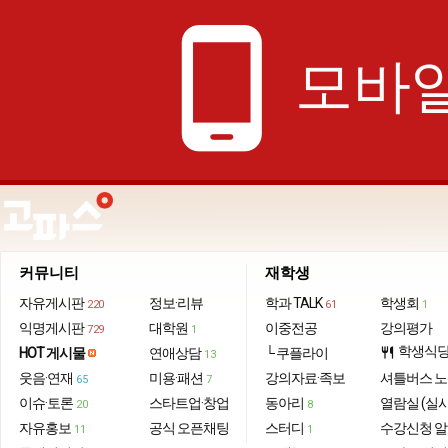
phone_android
모바일
커뮤니티
재학생
자유게시판
정보·리뷰
학과 TALK
학생회
220
61
1
익명게시판
대학원
이중전공
강의평가
729
1
학생식
HOT 게시물
연애상담
└ 쿠플라이
restaurant
13
웃음·연재
미용·패션
강의자료·족보
셔틀버스 
65
7
이슈·토론
스타트업·창업
동아리
열람실 (실
20
8
자유홍보
공식 오픈채팅
스터디
수강신청 
11
1