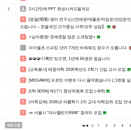
2시간만에 PPT 완성시켜드릴게요

1
[명결(明潔) 명리 연구소] (연애운/재물운/직업운/건강운/

드립니다 – 천을귀인 근거중심 사주/오주 상담】


⭐️남자환영! 존예존잘 많은 소개팅앱⭐️


아이엘츠 스피킹 단어 7개만 바꿔줘도 점수가 오릅니다.

🧩🧩🧩기록만 있으면, 1년에 50권은 쉽습니다

[교육봉사] 태청야학 2026학년도 2학기 신입 교사 모집


[MEGAMIX] 프로틴 이벤트 다시 끓여왔습니다 (그랜절 

[UN SDSN] 제17기 청년위원회 모집 (~8/9)


(어학강좌) 2026년 여름학기 2차 교내 어학강좌 모집 안

📣 서울시 "대사챌린지9988" 참여자 모집


새로고침
◀◀
◁
1
2
3
4