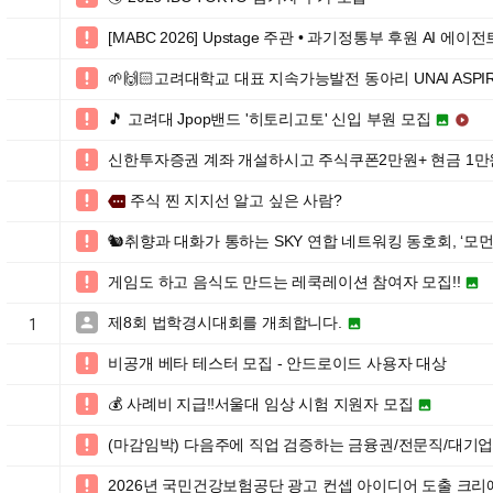
[MABC 2026] Upstage 주관 • 과기정통부 후원 AI 에이전

🌱🙌🏻고려대학교 대표 지속가능발전 동아리 UNAI ASPIR

🎵 고려대 Jpop밴드 '히토리고토' 신입 부원 모집



신한투자증권 계좌 개설하시고 주식쿠폰2만원+ 현금 1만

주식 찐 지지선 알고 싶은 사람?

more
🐿️취향과 대화가 통하는 SKY 연합 네트워킹 동호회, ‘모먼츠(Mo

게임도 하고 음식도 만드는 레쿡레이션 참여자 모집!!


제8회 법학경시대회를 개최합니다.


1
비공개 베타 테스터 모집 - 안드로이드 사용자 대상

💰 사례비 지급‼️서울대 임상 시험 지원자 모집


(마감임박) 다음주에 직업 검증하는 금융권/전문직/대기업

2026년 국민건강보험공단 광고 컨셉 아이디어 도출 크리에
