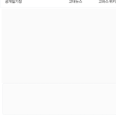
공개일기장
고대뉴스
고파스 위키