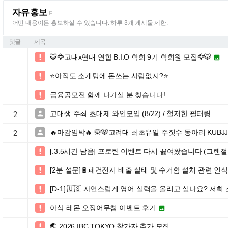
자유홍보
F
어떤 내용이든 홍보하실 수 있습니다. 하루 3개 게시물 제한.
댓글
제목
🐯🦅고대x연대 연합 B.I.O 학회 9기 학회원 모집🦅🐯


⭐️아직도 소개팅에 돈쓰는 사람없지?⭐️

금융공모전 함께 나가실 분 찾습니다!

고대생 주최 초대제 와인모임 (8/22) / 철저한 필터링

2
🔥마감임박🔥 🥋🐯고려대 최초유일 주짓수 동아리 KUBJ

2
[.3.5시간 남음] 프로틴 이벤트 다시 끓여왔습니다 (그랜절

[2분 설문]🔋폐건전지 배출 실태 및 수거함 설치 관련 인식

[D-1] 🇺🇸 자연스럽게 영어 실력을 올리고 싶나요? 저

아삭 레몬 오징어무침 이벤트 후기


🌏 2026 IBC TOKYO 참가자 추가 모집
