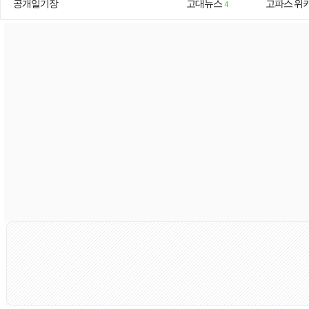
공개일기장
고대뉴스
고파스 위
4