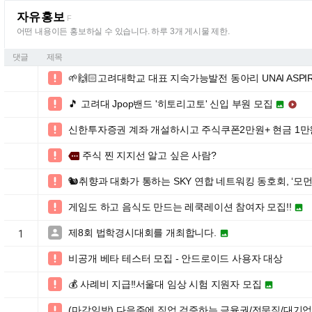
자유홍보
F
어떤 내용이든 홍보하실 수 있습니다. 하루 3개 게시물 제한.
댓글
제목
🌱🙌🏻고려대학교 대표 지속가능발전 동아리 UNAI ASPIR

🎵 고려대 Jpop밴드 '히토리고토' 신입 부원 모집



신한투자증권 계좌 개설하시고 주식쿠폰2만원+ 현금 1만

주식 찐 지지선 알고 싶은 사람?

more
🐿️취향과 대화가 통하는 SKY 연합 네트워킹 동호회, ‘모먼츠(Mo

게임도 하고 음식도 만드는 레쿡레이션 참여자 모집!!


제8회 법학경시대회를 개최합니다.


1
비공개 베타 테스터 모집 - 안드로이드 사용자 대상

💰 사례비 지급‼️서울대 임상 시험 지원자 모집


(마감임박) 다음주에 직업 검증하는 금융권/전문직/대기업
