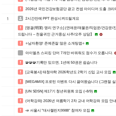
2026년 국민건강보험공단 광고 컨셉 아이디어 도출 크리에

2시간만에 PPT 완성시켜드릴게요

1
[명결(明潔) 명리 연구소] (연애운/재물운/직업운/건강운/

드립니다 – 천을귀인 근거중심 사주/오주 상담】


⭐️남자환영! 존예존잘 많은 소개팅앱⭐️


아이엘츠 스피킹 단어 7개만 바꿔줘도 점수가 오릅니다.

🧩🧩🧩기록만 있으면, 1년에 50권은 쉽습니다

[교육봉사] 태청야학 2026학년도 2학기 신입 교사 모집


[MEGAMIX] 프로틴 이벤트 다시 끓여왔습니다 (그랜절 

[UN SDSN] 제17기 청년위원회 모집 (~8/9)


(어학강좌) 2026년 여름학기 2차 교내 어학강좌 모집 안

📣 서울시 "대사챌린지9988" 참여자 모집

