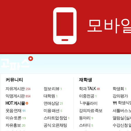
phone_android
모바일
커뮤니티
재학생
자유게시판
정보·리뷰
학과 TALK
학생회
254
1
48
1
익명게시판
대학원
이중전공
강의평가
854
1
1
학생식
HOT 게시물
연애상담
└ 쿠플라이
restaurant
21
웃음·연재
미용·패션
강의자료·족보
셔틀버스 
91
5
이슈·토론
스타트업·창업
동아리
열람실 (실
19
1
9
자유홍보
공식 오픈채팅
스터디
수강신청 
20
5