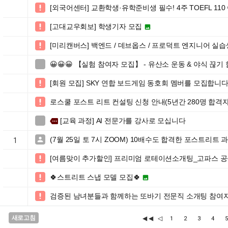
[외국어센터] 교환학생·유학준비생 필수! 4주 TOEFL 11

[고대교우회보] 학생기자 모집


[미리캔버스] 백엔드 / 데브옵스 / 프로덕트 엔지니어 실습

😀😀😀 【실험 참여자 모집】 - 유산소 운동 & 야식 끊기

[회원 모집] SKY 연합 보드게임 동호회 멤버를 모집합니

로스쿨 포스트 리트 컨설팅 신청 안내(5년간 280명 합격자, 

[교육 과정] AI 전문가를 강사로 모십니다

more
(7월 25일 토 7시 ZOOM) 10배수도 합격한 포스트리트 과정

1
[여름맞이 추가할인] 프리미엄 로테이션소개팅_고파스 공

🍀스트리트 스냅 모델 모집🍀


검증된 남녀분들과 함께하는 또바기 전문직 소개팅 참여자 모집

새로고침
◀◀
◁
1
2
3
4