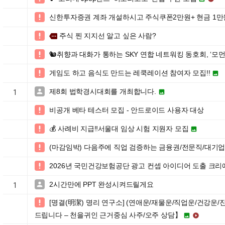
신한투자증권 계좌 개설하시고 주식쿠폰2만원+ 현금 1만

주식 찐 지지선 알고 싶은 사람?

more
🐿️취향과 대화가 통하는 SKY 연합 네트워킹 동호회, ‘모먼츠(Mo

게임도 하고 음식도 만드는 레쿡레이션 참여자 모집!!


제8회 법학경시대회를 개최합니다.


1
비공개 베타 테스터 모집 - 안드로이드 사용자 대상

💰 사례비 지급‼️서울대 임상 시험 지원자 모집


(마감임박) 다음주에 직업 검증하는 금융권/전문직/대기업

2026년 국민건강보험공단 광고 컨셉 아이디어 도출 크리에

2시간만에 PPT 완성시켜드릴게요

1
[명결(明潔) 명리 연구소] (연애운/재물운/직업운/건강운/

드립니다 – 천을귀인 근거중심 사주/오주 상담】

