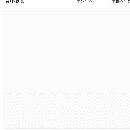
공개일기장
고대뉴스
고파스 위
4