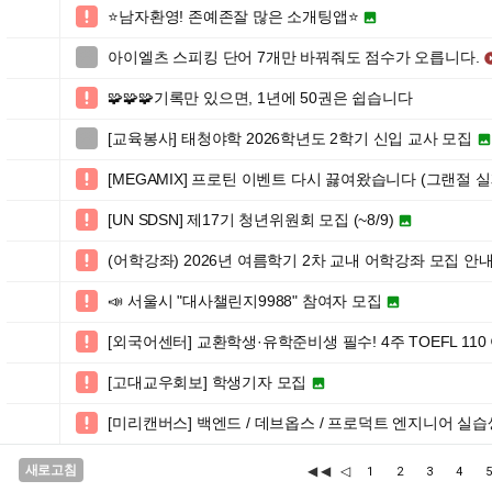
⭐️남자환영! 존예존잘 많은 소개팅앱⭐️


아이엘츠 스피킹 단어 7개만 바꿔줘도 점수가 오릅니다.

🧩🧩🧩기록만 있으면, 1년에 50권은 쉽습니다

[교육봉사] 태청야학 2026학년도 2학기 신입 교사 모집


[MEGAMIX] 프로틴 이벤트 다시 끓여왔습니다 (그랜절 

[UN SDSN] 제17기 청년위원회 모집 (~8/9)


(어학강좌) 2026년 여름학기 2차 교내 어학강좌 모집 안

📣 서울시 "대사챌린지9988" 참여자 모집


[외국어센터] 교환학생·유학준비생 필수! 4주 TOEFL 11

[고대교우회보] 학생기자 모집


[미리캔버스] 백엔드 / 데브옵스 / 프로덕트 엔지니어 실습

새로고침
◀◀
◁
1
2
3
4