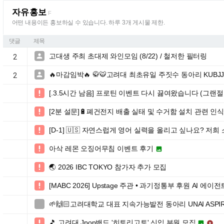
자유홍보
F
어떤 내용이든 홍보하실 수 있습니다. 하루 3개 게시물 제한.
댓글
제목
고대생 주최 초대제 와인모임 (8/22) / 철저한 필터링

2
🔥마감임박🔥 🥋🐯고려대 최초유일 주짓수 동아리 KUBJ

2
[.3.5시간 남음] 프로틴 이벤트 다시 끓여왔습니다 (그랜절

[2분 설문]🔋폐건전지 배출 실태 및 수거함 설치 관련 인식

[D-1] 🇺🇸 자연스럽게 영어 실력을 올리고 싶나요? 저

아삭 레몬 오징어무침 이벤트 후기


🌏 2026 IBC TOKYO 참가자 추가 모집

[MABC 2026] Upstage 주관 • 과기정통부 후원 AI 에이전

🌱🙌🏻고려대학교 대표 지속가능발전 동아리 UNAI ASPIR

🎵 고려대 Jpop밴드 '히토리고토' 신입 부원 모집


