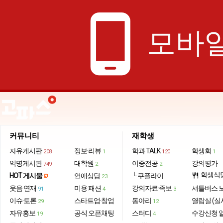
phone_android
모바일
커뮤니티
재학생
자유게시판
정보·리뷰
학과 TALK
학생회
208
1
120
1
익명게시판
대학원
이중전공
강의평가
749
2
2
학생식
HOT 게시물
연애상담
└ 쿠플라이
restaurant
23
웃음·연재
미용·패션
강의자료·족보
셔틀버스 
91
4
3
이슈·토론
스타트업·창업
동아리
열람실 (실
29
12
자유홍보
공식 오픈채팅
스터디
수강신청 
19
4