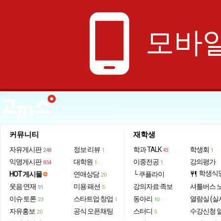
phone_android
모바일
커뮤니티
재학생
자유게시판
정보·리뷰
학과 TALK
학생회
248
1
43
1
익명게시판
대학원
이중전공
강의평가
854
1
1
학생식
HOT 게시물
연애상담
└ 쿠플라이
restaurant
20
웃음·연재
미용·패션
강의자료·족보
셔틀버스 
91
5
이슈·토론
스타트업·창업
동아리
열람실 (실
23
1
10
자유홍보
공식 오픈채팅
스터디
수강신청 
20
5