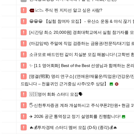
📈📉 주식 찐 지지선 알고 싶은 사람?

more
😀😀😀 【실험 참여자 모집】 - 유산소 운동 & 야식 끊기

[시간당 최소 20,000원] 경희대학교에서 실험 참가자를 

(마감임박) 주말에 직업 검증하는 금융권/전문직/대기업 

소규모로 배드민턴 같이 치실분 모집 해봅니다! (고학번 환

✨ [1:1 영어회화] Best of the Best 선생님과 함께하는 

[명결(明潔) 명리 연구소] (연애운/재물운/직업운/건강운/

드립니다 – 천을귀인 근거중심 사주/오주 상담】


🇺🇸영어 회화 스터디 모집🗣️

🖐신한투자증권 계좌 개설하시고 주식쿠폰2만원+ 현금 1

✈️ 2026 공군 통역장교 정기 설명회를 진행합니다!


🔥💰투자경제 스터디 멤버 모집 (D-5) (종각)💰🔥
