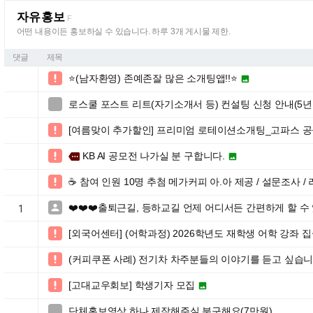
자유홍보
F
어떤 내용이든 홍보하실 수 있습니다. 하루 3개 게시물 제한.
댓글
제목
⭐️(남자환영) 존예존잘 많은 소개팅앱!!⭐️


로스쿨 포스트 리트(자기소개서 등) 컨설팅 신청 안내(5년간 

[여름맞이 추가할인] 프리미엄 로테이션소개팅_고파스 공

KB AI 공모전 나가실 분 구합니다.

more

☕️ 참여 인원 10명 추첨 메가커피 아.아 제공 / 설문조사

❤️❤️❤️출퇴근길, 등하교길 언제 어디서든 간편하게 할 수 

1
[외국어센터] (어학과정) 2026학년도 재학생 어학 강좌 

(커피쿠폰 사례) 전기차 차주분들의 이야기를 듣고 싶습니

[고대교우회보] 학생기자 모집


단체홍보영상 하나 제작해주실 분구해요(7만원)
