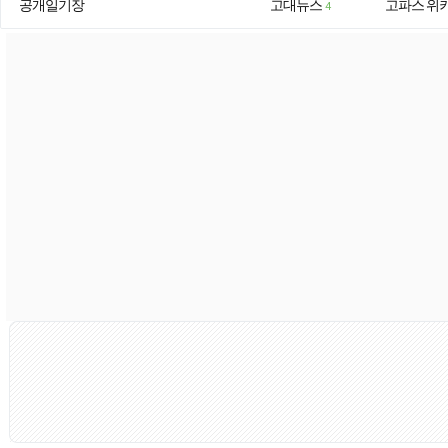
공개일기장
고대뉴스
고파스 위
4