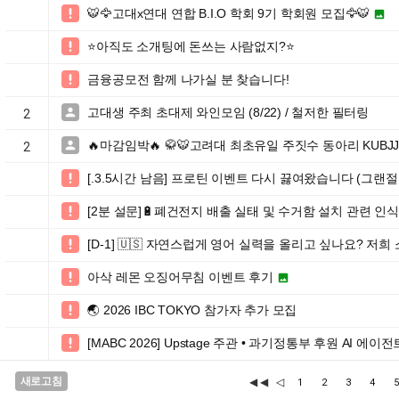
🐯🦅고대x연대 연합 B.I.O 학회 9기 학회원 모집🦅🐯


⭐️아직도 소개팅에 돈쓰는 사람없지?⭐️

금융공모전 함께 나가실 분 찾습니다!

고대생 주최 초대제 와인모임 (8/22) / 철저한 필터링

2
🔥마감임박🔥 🥋🐯고려대 최초유일 주짓수 동아리 KUBJ

2
[.3.5시간 남음] 프로틴 이벤트 다시 끓여왔습니다 (그랜절

[2분 설문]🔋폐건전지 배출 실태 및 수거함 설치 관련 인식

[D-1] 🇺🇸 자연스럽게 영어 실력을 올리고 싶나요? 저

아삭 레몬 오징어무침 이벤트 후기


🌏 2026 IBC TOKYO 참가자 추가 모집

[MABC 2026] Upstage 주관 • 과기정통부 후원 AI 에이전

새로고침
◀◀
◁
1
2
3
4