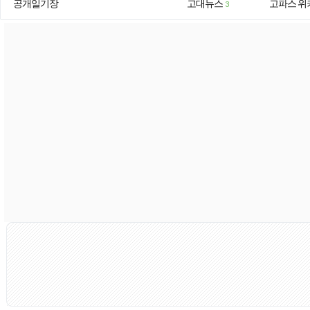
공개일기장
고대뉴스
고파스 위
3