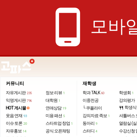
phone_android
모바일
커뮤니티
재학생
자유게시판
정보·리뷰
학과 TALK
학생회
235
1
60
1
익명게시판
대학원
이중전공
강의평가
796
1
학생식
HOT 게시물
연애상담
└ 쿠플라이
restaurant
19
웃음·연재
미용·패션
강의자료·족보
셔틀버스 
93
5
1
이슈·토론
스타트업·창업
동아리
열람실 (실
20
1
9
자유홍보
공식 오픈채팅
스터디
수강신청 
14
4