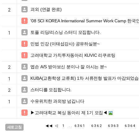
괴외 (연결 완료)

2
'08 SCI KOREA International Summer Work Camp 

토플 리딩/리스닝 스터디 모집합니다.

1
민법 인강 (이태섭강사) 공유하실분~

고려대학교 가치투자동아리 KUVIC 리쿠르팅

엡손 A/S 받아보신 분이나 잘 아시는 분~

2
KUBA(교환학생 교류회) 1차 서류전형 발표가 마감되었습

1
스터디를 모집합니다.

2
수유위치한 과외방 넘깁니다

1
▶고려대학교 복싱 동아리 제 1기 모집◀

◀◀
◁
1
..
6361
6362
6363
636
새로고침