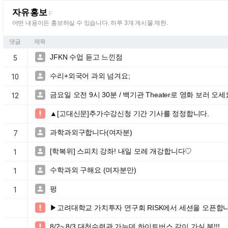
자유홍보
F
어떤 내용이든 홍보하실 수 있습니다. 하루 3개 게시물 제한.
댓글
제목
JFKN 수업 듣고 느낀점

5
수리+외국어 과외 넘겨요;

10
금요일 오전 9시 30분 / 백기관 Theater로 영화 보러 오세

12
▲[고대신문]추가수강신청 기간 기사를 정정합니다.

과학과외구합니다(여자분)

7
[학복위] 스피치 강좌! 내일 모레 개강합니다♡

1
수학과외 구해요 (여자분만)

1
펑

1
▶고려대학교 가치투자 연구회 RISK에서 세션을 오픈합

8/2~ 8/3 대천수련관 가는데 하이트버스 같이 가실 분!!!
