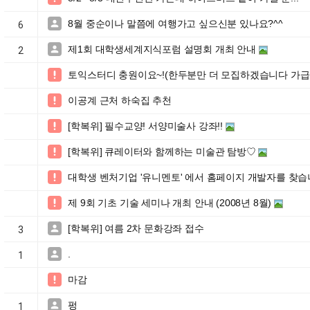
8월 중순이나 말쯤에 여행가고 싶으신분 있나요?^^

6
제1회 대학생세계지식포럼 설명회 개최 안내

2
토익스터디 충원이요~!(한두분만 더 모집하겠습니다 가급

이공계 근처 하숙집 추천

[학복위] 필수교양! 서양미술사 강좌!!

[학복위] 큐레이터와 함께하는 미술관 탐방♡

대학생 벤처기업 '유니멘토' 에서 홈페이지 개발자를 찾습니

제 9회 기초 기술 세미나 개최 안내 (2008년 8월)

[학복위] 여름 2차 문화강좌 접수

3
.

1
마감

펑

1