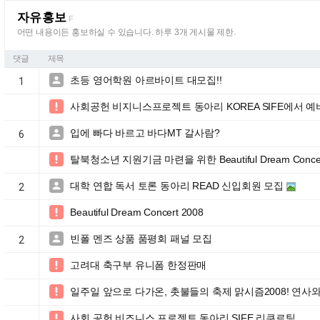
자유홍보
F
어떤 내용이든 홍보하실 수 있습니다. 하루 3개 게시물 제한.
댓글
제목
초등 영어학원 아르바이트 대모집!!

1
사회공헌 비지니스프로젝트 동아리 KOREA SIFE에서 예

입에 빠다 바르고 바다MT 갈사람?

6
탈북청소년 지원기금 마련을 위한 Beautiful Dream Concer

대학 연합 독서 토론 동아리 READ 신입회원 모집

2
Beautiful Dream Concert 2008

빈폴 멘즈 상품 품평회 패널 모집

2
고려대 축구부 유니폼 한정판매

일주일 앞으로 다가온, 촛불들의 축제 맑시즘2008! 연사

사회 공헌 비즈니스 프로젝트 동아리 SIFE 리쿠르팅
