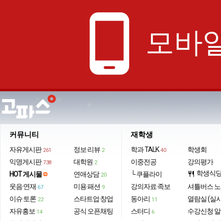
phone_android
모바일
커뮤니티
재학생
자유게시판
정보·리뷰
학과 TALK
학생회
261
2
40
익명게시판
대학원
이중전공
강의평가
738
2
학생식
HOT 게시물
연애상담
└ 쿠플라이
restaurant
20
웃음·연재
미용·패션
강의자료·족보
셔틀버스 
67
9
이슈·토론
스타트업·창업
동아리
열람실 (실
22
11
자유홍보
공식 오픈채팅
스터디
수강신청 
14
6