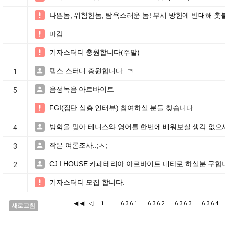
나쁜놈, 위험한놈, 탐욕스러운 놈! 부시 방한에 반대해 촛불

마감

기자스터디 충원합니다(주말)

텝스 스터디 충원합니다. ㅋ

1
음성녹음 아르바이트

5
FGI(집단 심층 인터뷰) 참여하실 분들 찾습니다.

방학을 맞아 테니스와 영어를 한번에 배워보실 생각 없으

4
작은 여론조사..;ㅅ;

3
CJ I HOUSE 카페테리아 아르바이트 대타로 하실분 구합니

2
기자스터디 모집 합니다.

◀◀
◁
1
..
6361
6362
6363
636
새로고침