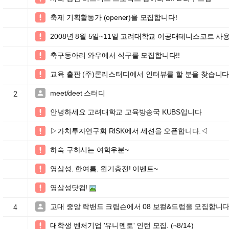
축제 기획활동가 (opener)을 모집합니다!

2008년 8월 5일~11일 고려대학교 이공대테니스코트 사

축구동아리 와우에서 식구를 모집합니다!!

교육 출판 (주)론리스터디에서 인터뷰를 할 분을 찾습니다

meet/deet 스터디

2
안녕하세요 고려대학교 교육방송국 KUBS입니다

▷가치투자연구회 RISK에서 세션을 오픈합니다.◁

하숙 구하시는 여학우분~

영삼성, 한여름, 원기충전! 이벤트~

영삼성닷컴!

고대 중앙 락밴드 크림슨에서 08 보컬&드럼을 모집합니다 

4
대학생 벤처기업 '유니멘토' 인턴 모집. (~8/14)
