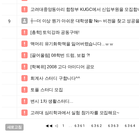
고려대중앙동아리 합창부 KUGC에서 신입부원을 모집합

┼─더 이상 뭔가 아쉬운 대학생활 No~ 비전을 찾고 성공을

9
[총학] 토익강좌 공동구매!

맥머리 유기화학책을 잃어버렸습니다...ㅠㅠ

[끌어올림] 08학번 드럼, 보컬 ?!

[학복위] 2008 고다 아이디어 공모

회계사 스터디 구합니다^^

토플 스터디 모집

변시 1차 생활스터디...

고려대 심리학과에서 실험 참가자를 모집해요~

◀◀
◁
1
..
6361
6362
6363
636
새로고침