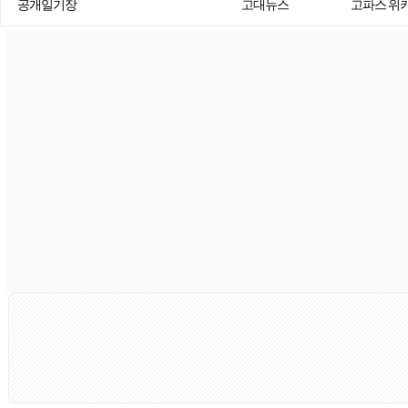
공개일기장
고대뉴스
고파스 위