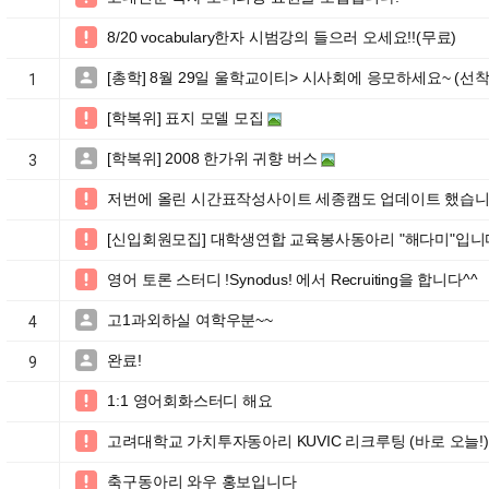
8/20 vocabulary한자 시범강의 들으러 오세요!!(무료)

[총학] 8월 29일 울학교이티> 시사회에 응모하세요~ (선

1
[학복위] 표지 모델 모집

[학복위] 2008 한가위 귀향 버스

3
저번에 올린 시간표작성사이트 세종캠도 업데이트 했습니

[신입회원모집] 대학생연합 교육봉사동아리 "해다미"입니다

영어 토론 스터디 !Synodus! 에서 Recruiting을 합니다^^

고1과외하실 여학우분~~

4
완료!

9
1:1 영어회화스터디 해요

고려대학교 가치투자동아리 KUVIC 리크루팅 (바로 오늘!)

축구동아리 와우 홍보입니다
