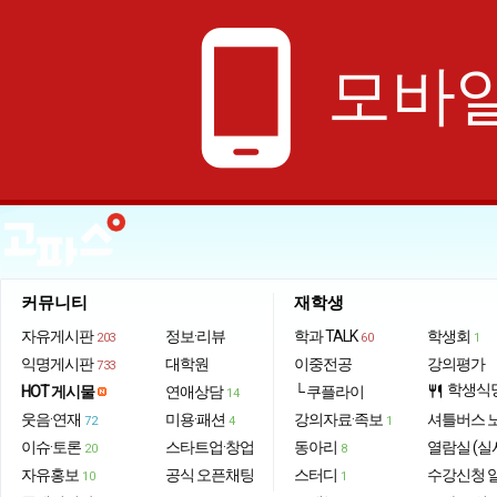
phone_android
모바일
커뮤니티
재학생
자유게시판
정보·리뷰
학과 TALK
학생회
203
60
1
익명게시판
대학원
이중전공
강의평가
733
학생식
HOT 게시물
연애상담
└ 쿠플라이
restaurant
14
웃음·연재
미용·패션
강의자료·족보
셔틀버스 
72
4
1
이슈·토론
스타트업·창업
동아리
열람실 (실
20
8
자유홍보
공식 오픈채팅
스터디
수강신청 
10
1