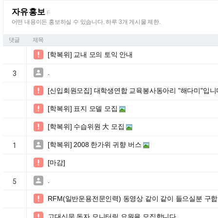
자유홍보
F
어떤 내용이든 홍보하실 수 있습니다. 하루 3개 게시물 제한.
댓글
제목
[학복위] 교내 모의 토익 안내

.

3
[신입회원모집] 대학생연합 교육봉사동아리 "해다미"입니다

[학복위] 표지 모델 모집

[학복위] 수습위원 大 모집

[학복위] 2008 한가위 귀향 버스

1
[마감]

.

5
RFM(일반운용전문인력) 동영상 같이 같이 들으실분 구

고대신문 독자 모니터링 요원을 모집합니다.
