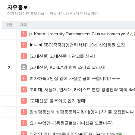
자유홍보
F
어떤 내용이든 홍보하실 수 있습니다. 하루 3개 게시물 제한.
댓글
제목
▷ Korea University Toastmasters Club welcomes you! ◁

▶ㅁ◀ SBC(중국경영전략학회) 19기 신입회원 모집

[고대신문] 고대신문에 광고를 싣자!

[고대신문] KUKEY와 함께 스타일 살리자!

2
여자하숙 2인실 같이 사실분 급히 구합니다!! ㅜㅜ

고려대, 서울대, 연세대, 카이스트 연합 경영전략 학회 S&D 14th 

[고대신문] 불우이웃 돕기 경매!

양성평등센터 성평등문화지킴이(양지) 3기를 모집합니다

요가수업안내(동원글로벌리더십홀 도들마루)

▷경영.경제 학술동아리 ShARE fall Recruiting◁
