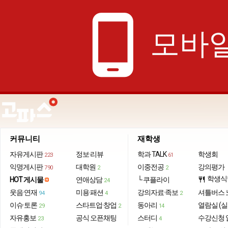
phone_android
모바일
커뮤니티
재학생
자유게시판
정보·리뷰
학과 TALK
학생회
223
61
익명게시판
대학원
이중전공
강의평가
790
2
2
학생식
HOT 게시물
연애상담
└ 쿠플라이
restaurant
24
웃음·연재
미용·패션
강의자료·족보
셔틀버스 
94
4
2
이슈·토론
스타트업·창업
동아리
열람실 (실
29
2
14
자유홍보
공식 오픈채팅
스터디
수강신청 
23
4