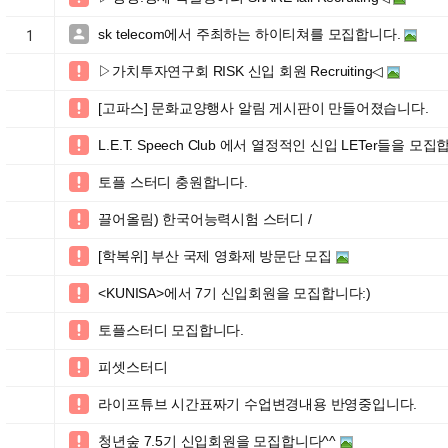
sk telecom에서 주최하는 하이티쳐를 모집합니다.

1
▷가치투자연구회 RISK 신입 회원 Recruiting◁

[고파스] 문화교양행사 알림 게시판이 만들어졌습니다.

L.E.T. Speech Club 에서 열정적인 신입 LETer들을 모집

토플 스터디 충원합니다.

끌어올림) 한국어능력시험 스터디 /

[학복위] 부산 국제 영화제 방문단 모집

<KUNISA>에서 7기 신입회원을 모집합니다:)

토플스터디 모집합니다.

피셋스터디

라이프튜브 시간표짜기 수업변경내용 반영중입니다.

청년숲 7.5기 신입회원을 모집합니다^^
