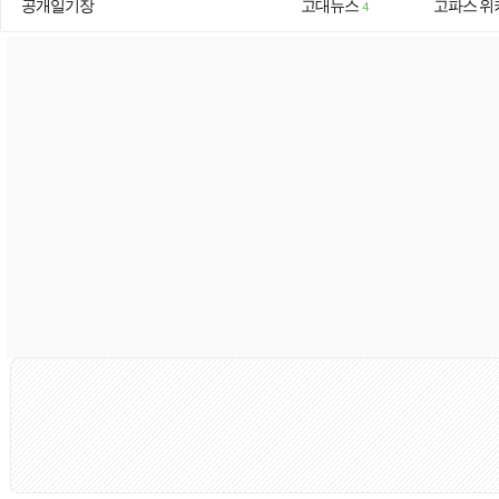
공개일기장
고대뉴스
고파스 위
4