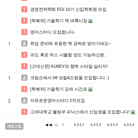
경영전략학회 EGI 10기 신입학회원 모집

[학복위] 가을학기 책 벼룩시장

영어스터디 모집합니다-

취업 준비에 유용한 책 공짜로 받아가세요~

1
과도 혹은 하스 사물함 양도 가능하신분..

[고대신문] KUKEY와 함께 스타일 살리자!

크림슨에서 08 보컬&드럼을 모집합니다 :)

1
[학복위] 가을학기 강좌 시간표

자유로운영어스터디 2차모집

2
고려대학교 볼링부 피닉스에서 신입생을 모집합니다!

◀◀
◁
1
..
6351
6352
6353
635
새로고침