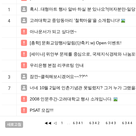
혹시..대형마트 행사 알바 하실 분 있나요?(여자분만-일당 

1
고려대학교 중앙동아리 '철학마을'을 소개합니다!

4
아나운서가 되고 싶다면~

[총학] 문화교양행사알림(단축키:w) Open 이벤트!

[세미나] 위안부 문제를 중심으로, 국제지식경제와 나눔포

우리은행 본점 리쿠르팅 안내

잠깐~클릭해보시겠어요~~??^^

3
너네 10월 2일에 인촌기념관 못빌렸지? 그거 누가 그랬을

7
2008 인문주간-고려대학교 행사 소개입니다.

PSAT 모집!!!

◀◀
◁
1
..
6341
6342
6343
634
새로고침