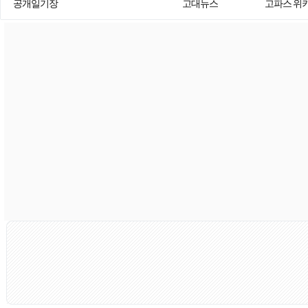
공개일기장
고대뉴스
고파스 위