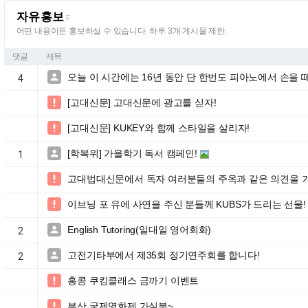
자유홍보
F
어떤 내용이든 홍보하실 수 있습니다. 하루 3개 게시물 제한.
댓글
제목
오늘 이 시간에는 16년 동안 단 한번도 피아노에서 손을 

4
[고대신문] 고대신문에 광고를 싣자!

[고대신문] KUKEY와 함께 스타일을 살리자!

[학복위] 가을학기 독서 캠페인!

1
고대법대신문에서 독자 여러분들의 주옥과 같은 의견을 

이브닝 포 유에 사연을 주신 분들께 KUBS가 드리는 선물!

English Tutoring(일대일 영어회화)

2
고전기타부에서 제35회 정기연주회를 합니다!

2
홍콩 쿠킹클래스 금까기 이벤트

부산 국제영화제 가실분~
