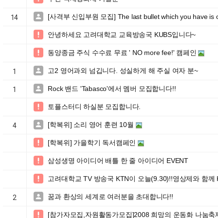
[사격부 신입부원 모집] The last bullet which you have is our 

14
안녕하세요 고려대학교 교육방송국 KUBS입니다~

동양종금 주식 수수료 무료 ' NO more fee!' 캠페인

고2 영어과외 넘깁니다. 성실하게 해 주실 여자 분~

1
Rock 밴드 'Tabasco'에서 멤버 모집합니다!!

1
토플스터디 하실분 모집합니다.

[학복위] 소리 영어 훈련 10월

4
[학복위] 가을학기 독서캠페인

삼성생명 아이디어 배틀 한 줄 아이디어 EVENT

고려대학교 TV 방송국 KTN이 오늘(9.30)!!영상제와 함께 

꿈과 환상의 세계로 여러분을 초대합니다!!

2
[참가자모집,자원활동가모집]2008 희망의 운동화 나눔
