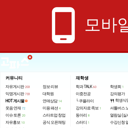
phone_android
모바일
커뮤니티
재학생
자유게시판
정보·리뷰
학과 TALK
학생회
203
60
1
익명게시판
대학원
이중전공
강의평가
733
학생식
HOT 게시물
연애상담
└ 쿠플라이
restaurant
14
웃음·연재
미용·패션
강의자료·족보
셔틀버스 
72
4
1
이슈·토론
스타트업·창업
동아리
열람실 (실
20
8
자유홍보
공식 오픈채팅
스터디
수강신청 
10
1