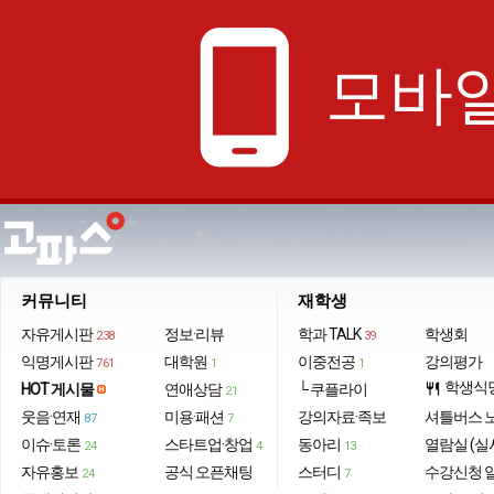
phone_android
모바일
커뮤니티
재학생
자유게시판
정보·리뷰
학과 TALK
학생회
238
39
익명게시판
대학원
이중전공
강의평가
761
1
1
학생식
HOT 게시물
연애상담
└ 쿠플라이
restaurant
21
웃음·연재
미용·패션
강의자료·족보
셔틀버스 
87
7
이슈·토론
스타트업·창업
동아리
열람실 (실
24
4
13
자유홍보
공식 오픈채팅
스터디
수강신청 
24
7