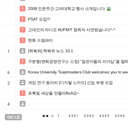
2008 인문주간-고려대학교 행사 소개입니다.

PSAT 모집!!!

고대인의 라디오 KUFM!!! 청취자 사연받습니다^-^

한화 드림파티

[학복위] 학복위 뉴스 10-1

1
구본형(변화경영연구소 소장) "젊은이들의 리더십"을 말

Korea University Toastmasters Club welcomes you to wee

6
게임 연구 동아리 [디지털 노마드] 신입 부원 모집

2
초록빛 세상을 만들어BoA요~

.

4
◀◀
◁
1
..
6341
6342
6343
634
새로고침