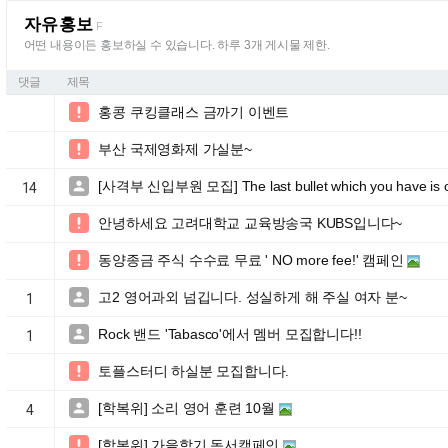
자유홍보
F
어떤 내용이든 홍보하실 수 있습니다. 하루 3개 게시물 제한.
댓글
제목
홍콩 쿠킹클래스 금까기 이벤트

부산 국제영화제 가실분~

[사격부 신입부원 모집] The last bullet which you have is our 

14
안녕하세요 고려대학교 교육방송국 KUBS입니다~

동양종금 주식 수수료 무료 ' NO more fee!' 캠페인

고2 영어과외 넘깁니다. 성실하게 해 주실 여자 분~

1
Rock 밴드 'Tabasco'에서 멤버 모집합니다!!

1
토플스터디 하실분 모집합니다.

[학복위] 소리 영어 훈련 10월

4
[학복위] 가을학기 독서캠페인
