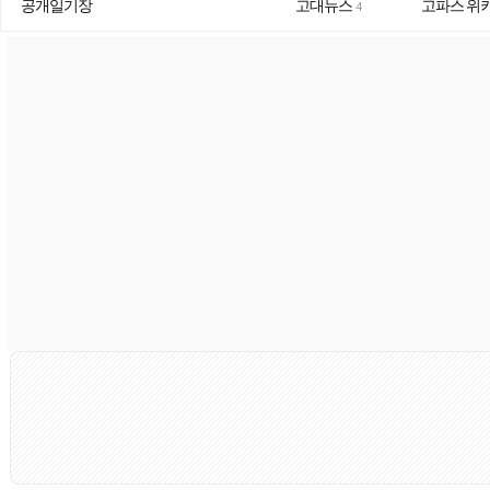
공개일기장
고대뉴스
고파스 위
4