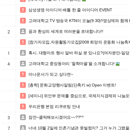
삼성생명 아이디어 배틀 한 줄 아이디어 EVENT

고려대학교 TV 방송국 KTN이 오늘(9.30)!!영상제와 함께 

꿈과 환상의 세계로 여러분을 초대합니다!!

2
[참가자모집,자원활동가모집]2008 희망의 운동화 나눔

혹시..대형마트 행사 알바 하실 분 있나요?(여자분만-일당 

1
고려대학교 중앙동아리 '철학마을'을 소개합니다!

4
아나운서가 되고 싶다면~

[총학] 문화교양행사알림(단축키:w) Open 이벤트!

[세미나] 위안부 문제를 중심으로, 국제지식경제와 나눔포

우리은행 본점 리쿠르팅 안내

잠깐~클릭해보시겠어요~~??^^

3
너네 10월 2일에 인촌기념관 못빌렸지? 그거 누가 그랬을

7