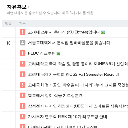
자유홍보
F
어떤 내용이든 홍보하실 수 있습니다. 하루 3개 게시물 제한.
댓글
제목
고려대 스쿼시 동아리 (KU Ebthes)입니다

서울교대역에서 분식집 알바하실분을 찾습니다.

10
FEDC 리크루팅

고려대학교 국제 학술 및 활동 동아리 KUNISA 9기 신입

고려대 국제기구학회 KIOSS Fall Semester Recruit!!

고대극회 정기공연 '박수칠 때 떠나라' -누가 그녀를 죽였

학교에서 같이 식물 기르실분?!

삼성전자 디자인 경영센터(UDS)에서 스마트폰 사용자 Inter

가치투자 연구회 RISK 제 10기 리쿠르팅 안내

마케팅사관학교 세미나!!! & 13기 모집!!!
