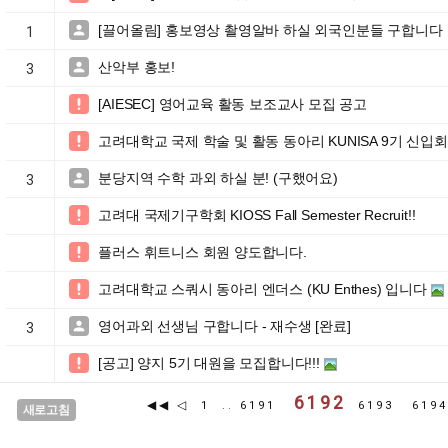
[끌어올림] 홍보영상 촬영알바 하실 외국인분들 구합니다

1
산악부 홍보!

3
[AIESEC] 영어교육 활동 보조교사 모집 공고

고려대학교 국제 학술 및 활동 동아리 KUNISA 9기 신입

분당지역 수학 과외 하실 분! (구했어요)

3
고려대 국제기구학회 KIOSS Fall Semester Recruit!!

플러스 휘트니스 회원 양도합니다.

고려대학교 스쿼시 동아리 엔더스 (KU Enthes) 입니다

영어과외 선생님 구합니다 - 재수생 [완료]

3
[공고] 양지 5기 대원을 모집합니다!!!

6192
◀◀
◁
1
..
6191
6193
619
새로고침