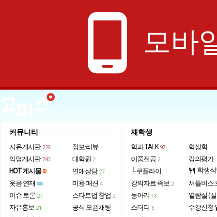
phone_android
모바일
커뮤니티
재학생
자유게시판
정보·리뷰
학과 TALK
학생회
229
97
익명게시판
대학원
이중전공
강의평가
783
2
2
학생식
HOT 게시물
연애상담
└ 쿠플라이
restaurant
27
웃음·연재
미용·패션
강의자료·족보
셔틀버스 
88
4
2
이슈·토론
스타트업·창업
동아리
열람실 (실
27
2
13
자유홍보
공식 오픈채팅
스터디
수강신청 
21
5