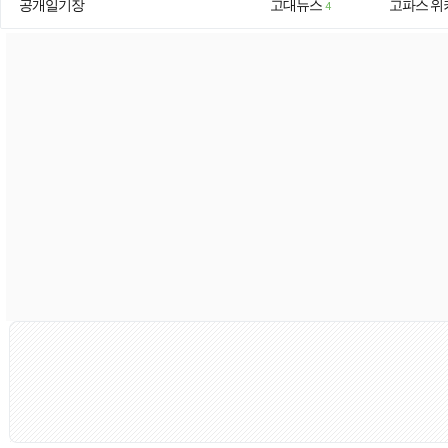
공개일기장
고대뉴스
고파스 위
4