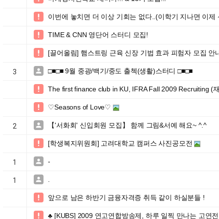
이번에 놓치면 더 이상 기회는 없다..(이학기 지나면 이제

TIME & CNN 영단어 스터디 모집!

[끌어올림] 햄스트링 근육 신장 기법 효과 피험자 모집 안내

□■□■ 9월 중광/백기/중도 출첵(생활)스터디 □■□■

3
The first finance club in KU, IFRA Fall 2009 Recr

♡Seasons of Love♡

【'서화회' 신입회원 모집】 함께 그림&서예 해요~ ^.^

2
[학생복지위원회] 고려대학교 캠퍼스 사진공모전

-

1
.

1
앞으로 남은 하반기 금융자격증 취득 같이 하실분들 !

♣ [KUBS] 2009 연고연합방송제, 하루 일찍 만나는 고연전
