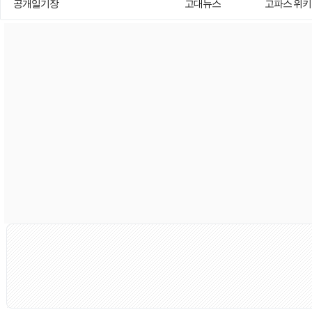
공개일기장
고대뉴스
고파스 위키