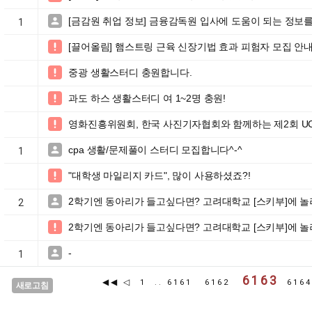
[금감원 취업 정보] 금융감독원 입사에 도움이 되는 정보를

1
[끌어올림] 햄스트링 근육 신장기법 효과 피험자 모집 안내입

중광 생활스터디 충원합니다.

과도 하스 생활스터디 여 1~2명 충원!

영화진흥위원회, 한국 사진기자협회와 함께하는 제2회 UC

cpa 생활/문제풀이 스터디 모집합니다^-^

1
"대학생 마일리지 카드", 많이 사용하셨죠?!

2학기엔 동아리가 들고싶다면? 고려대학교 [스키부]에 놀

2
2학기엔 동아리가 들고싶다면? 고려대학교 [스키부]에 놀

-

1
6163
◀◀
◁
1
..
6161
6162
616
새로고침