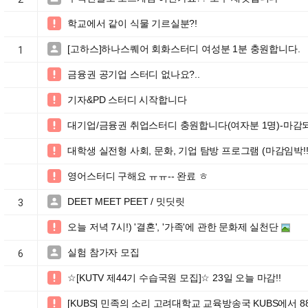
학교에서 같이 식물 기르실분?!

[고하스]하나스퀘어 회화스터디 여성분 1분 충원합니다.

1
금융권 공기업 스터디 없나요?..

기자&PD 스터디 시작합니다

대기업/금융권 취업스터디 충원합니다(여자분 1명)-마감

대학생 실전형 사회, 문화, 기업 탐방 프로그램 (마감임박!

영어스터디 구해요 ㅠㅠ-- 완료 ㅎ

DEET MEET PEET / 밋딧릿

3
오늘 저녁 7시!) '결혼', '가족'에 관한 문화제 실천단

실험 참가자 모집

6
☆[KUTV 제44기 수습국원 모집]☆ 23일 오늘 마감!!

[KUBS] 민족의 소리 고려대학교 교육방송국 KUBS에서 88
