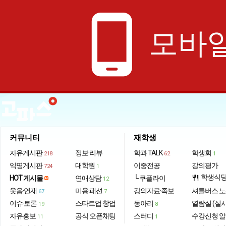
phone_android
모바일
커뮤니티
재학생
자유게시판
정보·리뷰
학과 TALK
학생회
218
62
1
익명게시판
대학원
이중전공
강의평가
724
1
학생식
HOT 게시물
연애상담
└ 쿠플라이
restaurant
12
웃음·연재
미용·패션
강의자료·족보
셔틀버스 
67
7
이슈·토론
스타트업·창업
동아리
열람실 (실
19
8
자유홍보
공식 오픈채팅
스터디
수강신청 
11
1