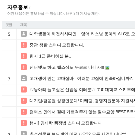
자유홍보
F
어떤 내용이든 홍보하실 수 있습니다. 하루 3개 게시물 제한.
댓글
제목
대학생활이 허전하시다면....영어 리스닝 동아리 ALC로 오세요~!

5
중광 생활 스터디 모집합니다,

한자 1급 준비하실 분..

인터넷도 하고 헬스장도 무료로 다니자!!!

고대생이 만든 고대잠바 - 여러분 고잠에 만족하십니까?.

7
♡동아리 들고싶은 신입생 여러분♡ 고려대학교 스키부

대기업/금융권 상경인문계! 마케팅, 경영지원분야 지원하시

캠퍼스 안에서 절대 가르쳐주지 않는 필수교양 BEST 5!!!

행시] 경제학 행정법 스터디 모집합니다

추석선물로 보드게임 어떤가요?? 모두 새것입니다^^

2