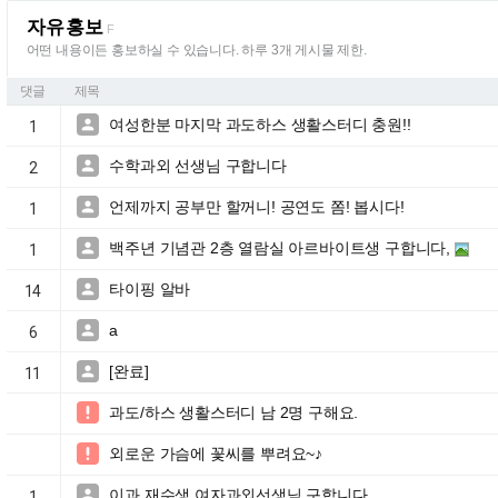
자유홍보
F
어떤 내용이든 홍보하실 수 있습니다. 하루 3개 게시물 제한.
댓글
제목
여성한분 마지막 과도하스 생활스터디 충원!!

1
수학과외 선생님 구합니다

2
언제까지 공부만 할꺼니! 공연도 쫌! 봅시다!

1
백주년 기념관 2층 열람실 아르바이트생 구합니다,

1
타이핑 알바

14
a

6
[완료]

11
과도/하스 생활스터디 남 2명 구해요.

외로운 가슴에 꽃씨를 뿌려요~♪

이과 재수생 여자과외선생님 구합니다.

1