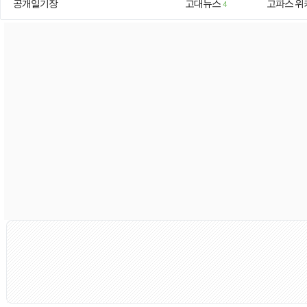
공개일기장
고대뉴스
고파스 위
4