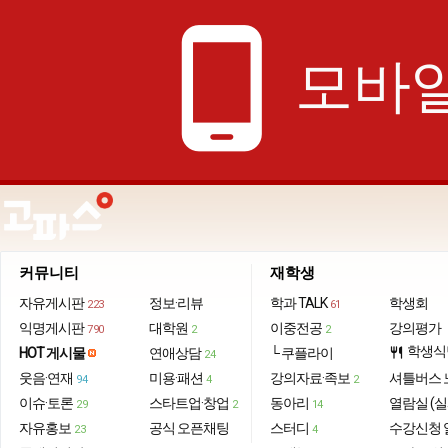
phone_android
모바일
커뮤니티
재학생
자유게시판
정보·리뷰
학과 TALK
학생회
223
61
익명게시판
대학원
이중전공
강의평가
790
2
2
학생식
HOT 게시물
연애상담
└ 쿠플라이
restaurant
24
웃음·연재
미용·패션
강의자료·족보
셔틀버스 
94
4
2
이슈·토론
스타트업·창업
동아리
열람실 (실
29
2
14
자유홍보
공식 오픈채팅
스터디
수강신청 
23
4