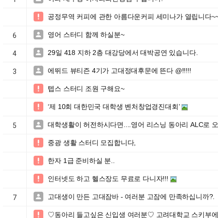
공정무역 커피에 관한 아름다운커피 세미나가 열립니다~~

영어 스터디 함께 하실분~

6
29일 418 지하 2층 대강당에서 대박공연 있습니다.

4
에뛰드 뷰티즌 4기가 고대정대후문에 뜬다 @!!!!!

3
텝스 스터디 조원 구해요~

‘제 10회 대한민국 대학생 벤처창업경진대회’

대학생활이 허전하시다면....영어 리스닝 동아리 ALC로 오세요~!

5
중광 생활 스터디 모집합니다,

한자 1급 준비하실 분..

인터넷도 하고 헬스장도 무료로 다니자!!!

고대생이 만든 고대잠바 - 여러분 고잠에 만족하십니까?.

7
♡동아리 들고싶은 신입생 여러분♡ 고려대학교 스키부
