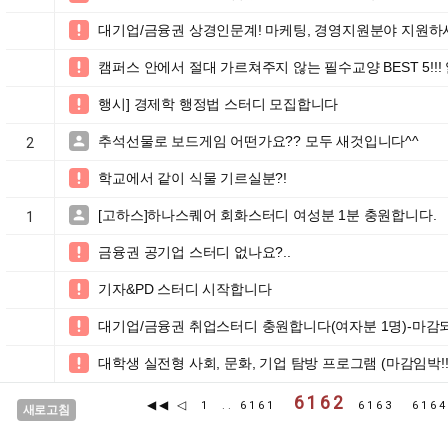
대기업/금융권 상경인문계! 마케팅, 경영지원분야 지원하시

캠퍼스 안에서 절대 가르쳐주지 않는 필수교양 BEST 5!!!

행시] 경제학 행정법 스터디 모집합니다

추석선물로 보드게임 어떤가요?? 모두 새것입니다^^

2
학교에서 같이 식물 기르실분?!

[고하스]하나스퀘어 회화스터디 여성분 1분 충원합니다.

1
금융권 공기업 스터디 없나요?..

기자&PD 스터디 시작합니다

대기업/금융권 취업스터디 충원합니다(여자분 1명)-마감

대학생 실전형 사회, 문화, 기업 탐방 프로그램 (마감임박!

6162
◀◀
◁
1
..
6161
6163
616
새로고침