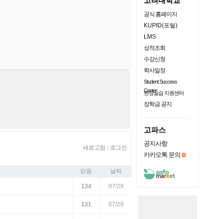
고려대학교
공식 홈페이지
KUPID(포털)
LMS
성적조회
수강신청
학사일정
Student Success
Center
현장실습 지원센터
장학금 공지
고파스
공지사항
새로고침
|
로그인
카카오톡 문의
읽음
날짜
134
07/29
131
07/29