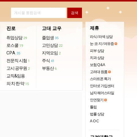
제휴
진로
고대 교우
라식 / 라섹 상담
취업상담
졸업생
29
35
눈·코·지 / 여유증
로스쿨
고민상담
19
22
피부 상담
CPA
지역모임
35
2
치과 상담
전문직 시험
주식
1
41
보험 Q & A
고시·공무원
부동산
2
6
고려대 원룸
교직&임용
스마트폰 특가
의·치·한·약
15
인터넷 가입센터
남자 헤어스타일
인연찾기
튤립
법률 상담
AOC