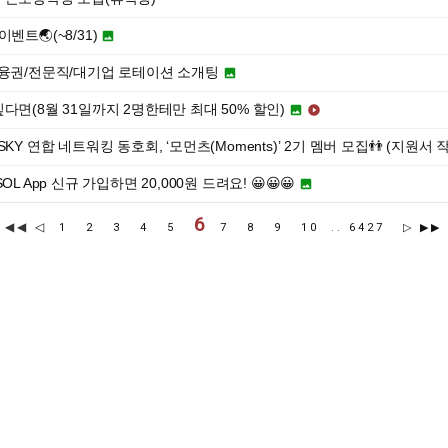
벤트🌏(~8/31)

금융권/전문직/대기업 로테이션 소개팅

다면(8월 31일까지 2명한테만 최대 50% 할인)


KY 연합 네트워킹 동호회, ‘모먼츠(Moments)’ 2기 멤버 모집👬 (지원서 작성 ~
OL App 신규 가입하면 20,000원 드려요! 😀😀😀

6
◀◀
◁
1
2
3
4
5
7
8
9
10
..
6427
▷
▶▶