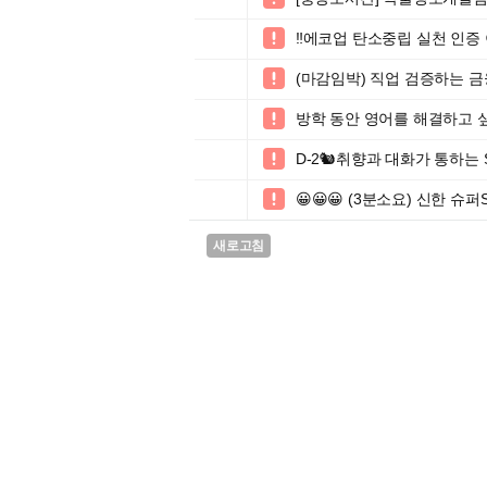
‼️에코업 탄소중립 실천 인증 이

(마감임박) 직업 검증하는 

방학 동안 영어를 해결하고 싶

D-2🐿️취향과 대화가 통하는 S

😀😀😀 (3분소요) 신한 슈퍼S

새로고침