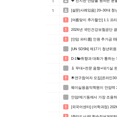
🧡 진지한 만남을 원하는 분

1
[설문|사례있음] 20–30대

1
[여름맞이 추가할인] 1:1 

2026년 국민건강보험공단 광

[안암 파티룸] 인원 추가금 

[UN SDSN] 제17기 청년위원회

D-1🐿️취향과 대화가 통하는 S

🎸 무대+전문 음향+대기실 

🌟연구참여자 모집[온라인30

웨이실용음악학원이 안암역 

안암/제기동에서 가장 조용하

[외국어센터] (어학과정) 2

[중앙도서관] 학술정보개발팀
