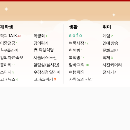
재학생
생활
취미
sofo
학과 TALK
학생회
게임
43
1
2
이중전공
강의평가
벼룩시장
연예·방송
1
12
학생식당
└ 쿠플라이
restaurant
헌책방
문화교양
1
강의자료·족보
셔틀버스 노선
복덕방
덕게
14
3
동아리
열람실 (실시간)
알바·과외
사진·카메라
11
10
스터디
수강신청 알리미
여행·해외
전자기기
5
고대뉴스
고파스 위키
자취·요리·건강
4