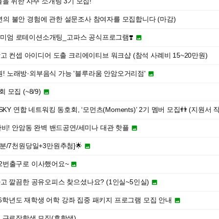
들을 위한 사주 소개팅 3기 모집!
 청년의 불안 경험에 관한 설문조사 참여자를 모집합니다 (마감)
프리미엄 로테이션소개팅_고파스 공식프로그램❣️

고 컨셉 아이디어 도출 크리에이티브 워크샵 (참석 사례비 15~20만원)
0원! 노래방·외부음식 가능 '블루라움 안암오거리점'

 모집 (~8/9)

KY 연합 네트워킹 동호회, ‘모먼츠(Moments)’ 2기 멤버 모집👬 (지원서 작성 ~
완비! 안암동 완벽 밴드공연/세미나 대관 핫플

분/7천원당일+3만원추첨]🌟

2번출구로 이사했어요~

고 깔끔한 공유오피스 찾으셨나요? (1인실~5인실)

026학년도 재학생 어학 강좌 집중 패키지 프로그램 모집 안내

 근로장학생 모집(휴학생)