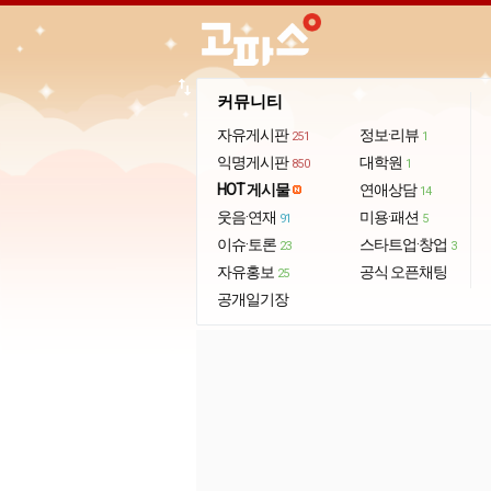
import_export
커뮤니티
자유게시판
정보·리뷰
251
1
익명게시판
대학원
850
1
HOT 게시물
연애상담
14
웃음·연재
미용·패션
91
5
이슈·토론
스타트업·창업
23
3
자유홍보
공식 오픈채팅
25
공개일기장