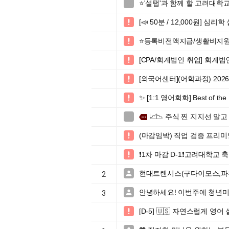
⭐'설탭'과 함께 할 고려대

[📣 50분 / 12,000원] 심

⭐️등록비전액지급/생활비지원

[CPA/회계법인 취업] 회계

[외국어센터](어학과정) 20

✨ [1:1 영어회화] Best of

📈📉 주식 찐 지지선 알고

more
(마감임박) 직업 검증 프리

❗️1차 마감 D-1❗️고려대학

현대트랜시스(구다이모스,파

2
안녕하세요! 이번주에 청년미

3
[D-5] 🇺🇸 자연스럽게 
