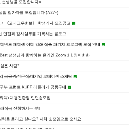
학교 선생님을 모집합니다⭐
리학 실험 참가자를 모집합니다 (7/27~)
⭐️ 《고대교우회보》 학생기자 모집공고

법인 면접과 감사실무를 기록하는 블로그
26학년도 재학생 어학 강좌 집중 패키지 프로그램 모집 안내

 the Best 선생님과 함께하는 온라인 Zoom 1:1 영어회화
 싶은 사람?
미엄 금융권/전문직/대기업 로테이션 소개팅

교 축구부 프런트 KUFF 레플리카 공동구매

워텍) 채용전환형 인턴쉽모집
래적금 신청하시는 분!!
영어 실력을 올리고 싶나요? 저희 소모임으로 오세요