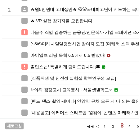
🔥월5만원대 고대생만🔥 🥋🐯국내최고단이 지도하는 국

2
🔥 VR 실험 참가자를 모집합니다.

다음주 직업 검증하는 금융권/전문직/대기업 로테이션 소

(~8/6)미래내일일경험사업 참여자 모집 (마케터 스펙 추천

아이엘츠 리딩 독학 6.5에서 8.5 받았다!


졸업스냅! 특별하게 담아드립니다 🎓


[식품위생 및 안전성 실험실 학부연구생 모집]

✨야학 검정고시 교육봉사 - 서울샛별학교✨


[밴드·댄스·촬영·세미나] 안암역 근처 모든 게 다 되는 올인

[채용공고] 이커머스 스타트업 ‘원웨이’ 콘텐츠 마케터 / 

3
새로고침
◀◀
◁
1
2
4