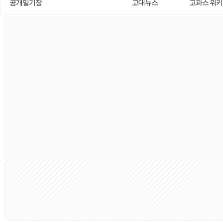
공개일기장
고대뉴스
고파스 위키