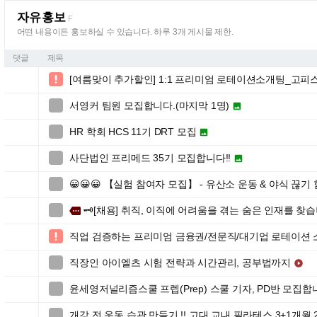
자유홍보
F
어떤 내용이든 홍보하실 수 있습니다. 하루 3개 게시물 제한.
댓글
제목
[여름맞이 추가할인] 1:1 프리미엄 로테이션소개팅_고피

서영커 팀원 모집합니다.(마지막 1명)


HR 학회 HCS 11기 DRT 모집


사단법인 프리메드 35기 모집합니다!!


😀😀😀 【실험 참여자 모집】 - 유산소 운동 & 야식 끊기

🗝️[채용] 취직, 이직에 어려움을 겪는 숨은 인재를 찾습니

more
직업 검증하는 프리미엄 금융권/전문직/대기업 로테이션

직장인 아이엘츠 시험 전략과 시간관리, 공부법까지


윤세영저널리즘스쿨 프렙(Prep) 스쿨 기자, PD반 모집합

개강 전 운동 습관 만들기 !! 고대 교내 필라테스 3+1개월 
