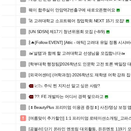
웨이 합주실이 안암역2번출구에 새로오픈했어요


🚀 고려대학교 소프트웨어 창업학회 NEXT 15기 모집!


[UN SDSN] 제17기 청년위원회 모집 (~8/9)


🍾🔥[Follow EVENT] [Attic - 애틱] 고려대 유일 정통 시샤바

🚤'설탭'과 함께 할 고려대학교 선생님을 모집합니다🚤

[학부대학 행정팀]2026학년도 인문학 고전 토론 백일장

[외국어센터] (어학과정) 2026학년도 재학생 어학 강좌 

📈📉 주식 찐 지지선 알고 싶은 사람?

more
??: FE 개발자는 어디서 경력 쌓으라고

more

[🌷BeautyPlus 프리미엄 이용권 증정🌷] 사진/영상 보

[여름맞이 추가할인] 1:1 프리미엄 로테이션소개팅_고파

[공블러] 단기 온라인 멘토링 대외활동, 든든멘토 119기 모집 
