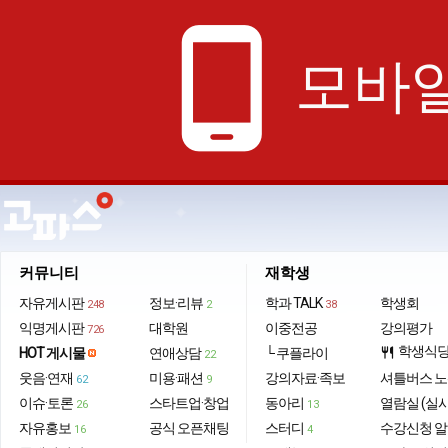
phone_android
모바일
커뮤니티
재학생
자유게시판
정보·리뷰
학과 TALK
학생회
248
2
38
익명게시판
대학원
이중전공
강의평가
726
학생식
HOT 게시물
연애상담
└ 쿠플라이
restaurant
22
웃음·연재
미용·패션
강의자료·족보
셔틀버스 
62
9
이슈·토론
스타트업·창업
동아리
열람실 (실
26
13
자유홍보
공식 오픈채팅
스터디
수강신청 
16
4