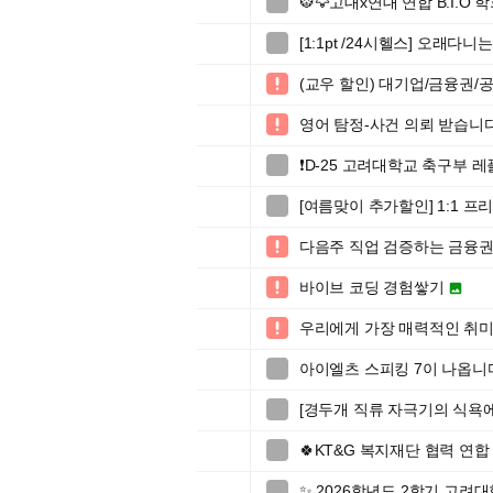
🐯🦅고대x연대 연합 B.I.O 

[1:1pt /24시헬스] 오래다

(교우 할인) 대기업/금융권

영어 탐정-사건 의뢰 받습니다(

❗️D-25 고려대학교 축구부 

[여름맞이 추가할인] 1:1 

다음주 직업 검증하는 금융권

바이브 코딩 경험쌓기


우리에게 가장 매력적인 취미

아이엘츠 스피킹 7이 나옵니

[경두개 직류 자극기의 식욕에

🍀KT&G 복지재단 협력 연합 

✨ 2026학년도 2학기 고려
