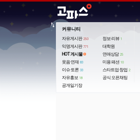
import_export
커뮤니티
자유게시판
정보·리뷰
250
1
익명게시판
대학원
771
HOT 게시물
연애상담
25
웃음·연재
미용·패션
83
10
이슈·토론
스타트업·창업
33
2
자유홍보
공식 오픈채팅
18
공개일기장