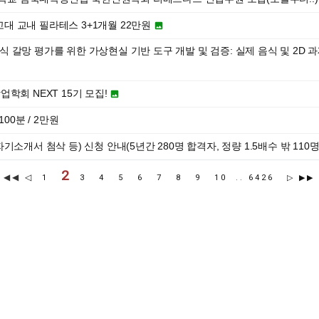
 고대 교내 필라테스 3+1개월 22만원

 [음식 갈망 평가를 위한 가상현실 기반 도구 개발 및 검증: 실제 음식 및 2D 
학회 NEXT 15기 모집!

00분 / 2만원
소개서 첨삭 등) 신청 안내(5년간 280명 합격자, 정량 1.5배수 밖 110
2
◀◀
◁
1
3
4
5
6
7
8
9
10
..
6426
▷
▶▶