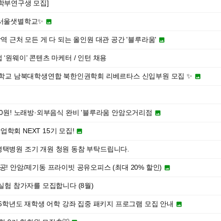
학부연구생 모집]
 서울샛별학교✨

역 근처 모든 게 다 되는 올인원 대관 공간 '블루라움'

‘원웨이’ 콘텐츠 마케터 / 인턴 채용
려대학교 남북대학생연합 북한인권학회 리베르타스 신입부원 모집 ✨

 0원! 노래방·외부음식 완비 '블루라움 안암오거리점

학회 NEXT 15기 모집!

평택병원 조기 개원 청원 동참 부탁드립니다.
공! 안암/제기동 프라이빗 공유오피스 (최대 20% 할인)

심리학 실험 참가자를 모집합니다 (8월)
026학년도 재학생 어학 강좌 집중 패키지 프로그램 모집 안내
