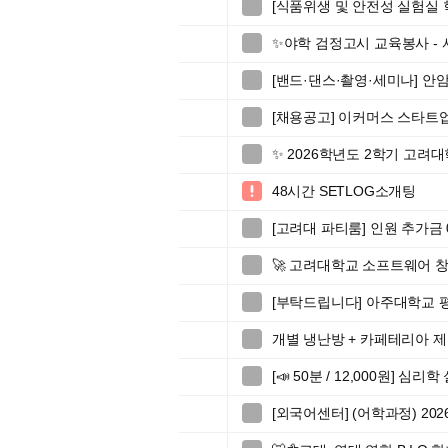
[식품위생 및 안전성 실험실 

✨야학 검정고시 교육봉사 -

[밴드·댄스·촬영·세미나] 안암

[채용공고] 이커머스 스타트업 

✨ 2026학년도 2학기 고

48시간 SETLOG소개팅

[고려대 파티룸] 인원 추가금

🚀 고려대학교 소프트웨어 창업

[부탁드립니다] 아주대학교 

개별 냉난방 + 카페테리아 제

[📣 50분 / 12,000원] 

[외국어센터] (어학과정) 2
