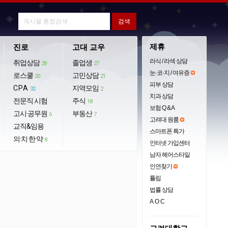
제휴
진로
고대 교우
라식 / 라섹 상담
취업상담
졸업생
28
27
눈·코·지 / 여유증
로스쿨
고민상담
20
21
피부 상담
CPA
지역모임
32
2
치과 상담
전문직 시험
주식
18
보험 Q & A
고시·공무원
부동산
6
7
고려대 원룸
교직&임용
스마트폰 특가
의·치·한·약
8
인터넷 가입센터
남자 헤어스타일
인연찾기
튤립
법률 상담
AOC