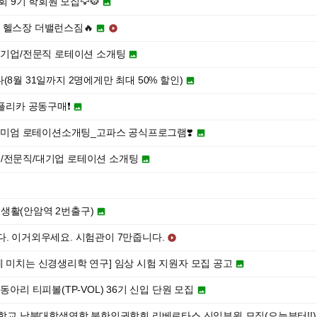
학회 9기 학회원 모집🦅🐯

니는 헬스장 더밸런스짐🔥


/공기업/전문직 로테이션 소개팅

8월 31일까지 2명에게만 최대 50% 할인)

레플리카 공동구매❗️

프리미엄 로테이션소개팅_고파스 공식프로그램❣️

/전문직/대기업 로테이션 소개팅

생활(안암역 2번출구)

다. 이거외우세요. 시험관이 7만줍니다.

 미치는 신경생리학 연구] 임상 시험 지원자 모집 공고

동아리 티피볼(TP-VOL) 36기 신입 단원 모집

대학교 남북대학생연합 북한인권학회 리베르타스 신입부원 모집(오늘부터!!)