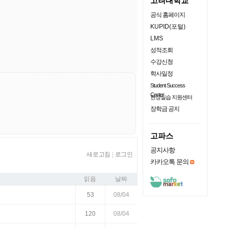
고려대학교
공식 홈페이지
KUPID(포털)
LMS
성적조회
수강신청
학사일정
Student Success
Center
현장실습 지원센터
장학금 공지
고파스
공지사항
새로고침
|
로그인
카카오톡 문의
읽음
날짜
53
08/04
120
08/04