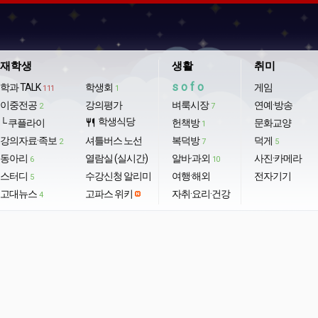
재학생
생활
취미
sofo
학과 TALK
학생회
게임
111
1
이중전공
강의평가
벼룩시장
연예·방송
2
7
학생식당
└ 쿠플라이
restaurant
헌책방
문화교양
1
강의자료·족보
셔틀버스 노선
복덕방
덕게
2
7
5
동아리
열람실 (실시간)
알바·과외
사진·카메라
6
10
스터디
수강신청 알리미
여행·해외
전자기기
5
고대뉴스
고파스 위키
자취·요리·건강
4