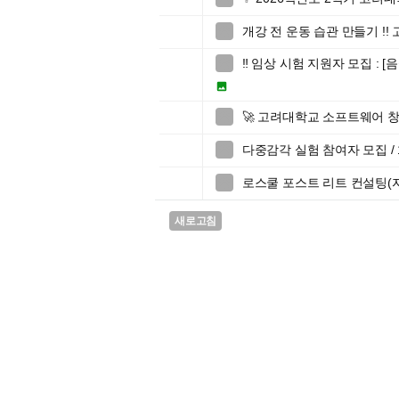
개강 전 운동 습관 만들기 !!

‼️ 임상 시험 지원자 모집 :


🚀 고려대학교 소프트웨어 창업

다중감각 실험 참여자 모집 / 1

로스쿨 포스트 리트 컨설팅(자기

새로고침