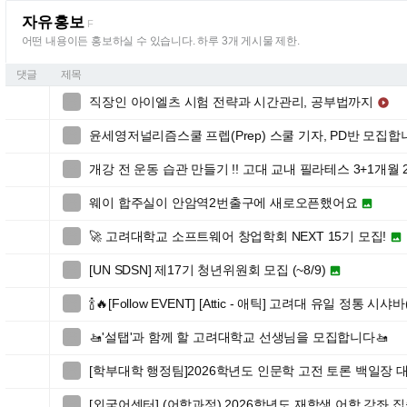
자유홍보
F
어떤 내용이든 홍보하실 수 있습니다. 하루 3개 게시물 제한.
댓글
제목
직장인 아이엘츠 시험 전략과 시간관리, 공부법까지


윤세영저널리즘스쿨 프렙(Prep) 스쿨 기자, PD반 모집합

개강 전 운동 습관 만들기 !! 고대 교내 필라테스 3+1개월 

웨이 합주실이 안암역2번출구에 새로오픈했어요


🚀 고려대학교 소프트웨어 창업학회 NEXT 15기 모집!


[UN SDSN] 제17기 청년위원회 모집 (~8/9)


🍾🔥[Follow EVENT] [Attic - 애틱] 고려대 유일 정통 시샤바

🚤'설탭'과 함께 할 고려대학교 선생님을 모집합니다🚤

[학부대학 행정팀]2026학년도 인문학 고전 토론 백일장

[외국어센터] (어학과정) 2026학년도 재학생 어학 강좌 
