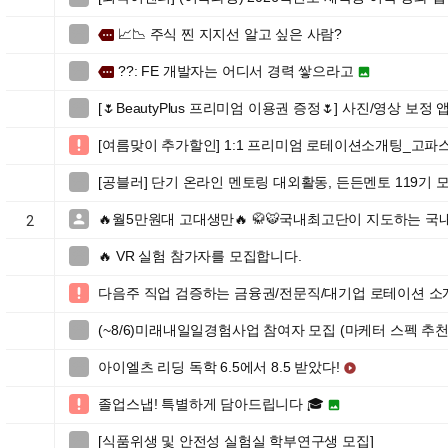
📈📉 주식 찐 지지선 알고 싶은 사람?

more
??: FE 개발자는 어디서 경력 쌓으라고

more

[🌷BeautyPlus 프리미엄 이용권 증정🌷] 사진/영상 보

[여름맞이 추가할인] 1:1 프리미엄 로테이션소개팅_고파

[공블러] 단기 온라인 멘토링 대외활동, 든든멘토 119기 모집 

🔥월5만원대 고대생만🔥 🥋🐯국내최고단이 지도하는 국

2
🔥 VR 실험 참가자를 모집합니다.

다음주 직업 검증하는 금융권/전문직/대기업 로테이션 소

(~8/6)미래내일일경험사업 참여자 모집 (마케터 스펙 추천

아이엘츠 리딩 독학 6.5에서 8.5 받았다!


졸업스냅! 특별하게 담아드립니다 🎓


[식품위생 및 안전성 실험실 학부연구생 모집]
