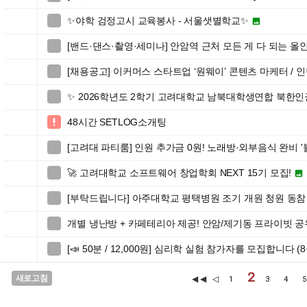
✨야학 검정고시 교육봉사 - 서울샛별학교✨


[밴드·댄스·촬영·세미나] 안암역 근처 모든 게 다 되는 올인

[채용공고] 이커머스 스타트업 ‘원웨이’ 콘텐츠 마케터 / 

✨ 2026학년도 2학기 고려대학교 남북대학생연합 북한

48시간 SETLOG소개팅

[고려대 파티룸] 인원 추가금 0원! 노래방·외부음식 완비

🚀 고려대학교 소프트웨어 창업학회 NEXT 15기 모집!


[부탁드립니다] 아주대학교 평택병원 조기 개원 청원 동참

개별 냉난방 + 카페테리아 제공! 안암/제기동 프라이빗 공유

[📣 50분 / 12,000원] 심리학 실험 참가자를 모집합니다 (8

2
새로고침
◀◀
◁
1
3
4