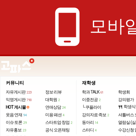
phone_android
모바일
커뮤니티
재학생
자유게시판
정보·리뷰
학과 TALK
학생회
223
61
익명게시판
대학원
이중전공
강의평가
790
2
2
학생식
HOT 게시물
연애상담
└ 쿠플라이
restaurant
24
웃음·연재
미용·패션
강의자료·족보
셔틀버스 
94
4
2
이슈·토론
스타트업·창업
동아리
열람실 (실
29
2
14
자유홍보
공식 오픈채팅
스터디
수강신청 
23
4