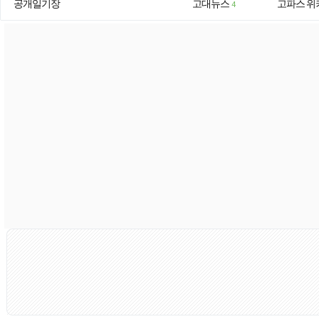
공개일기장
고대뉴스
고파스 위
4