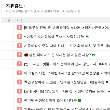
자유홍보
F
어떤 내용이든 홍보하실 수 있습니다. 하루 3개 게시물 제한.
댓글
제목
[리크루팅 진행 중] 🎸공과대학 노래패 ☀️양지바른곳☀️에서

⭐️아직도 소개팅앱에 돈쓰는 사람없지?⭐️


지금이라도 주식 사야 하나…. 포모 와서 미칠 것 같은 개

삼전,하이닉스 찐 지지선 알고 싶은 사람?

more

[밴드 대관] "뒷풀이까지 완벽해야 진짜 공연이지" 100석

아이엘츠 시험, 스피킹에서 7점 받으려면 이문장을 기억하

🌟연구참여자 모집[온라인30분/7천원당일+3만원추첨]🌟

[고대 파티룸] 안암오거리 1분 컷! 가성비 넘치는 동아리 

🪷이번주 청년법회에 초대합니다🪷


과제·논문·창업 한 번에 해결🔥 시설 끝판왕 1~5인실 독
