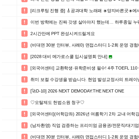
[리크루팅 진행 중] 🎸공과대학 노래패 ☀️양지바른곳☀️에서

이번 방학에는 진짜 갓생 살아야지 했는데… 하루종일 누

2시간만에 PPT 완성시켜드릴게요

(비대면 30분 인터뷰, 사례0) 면접스터디 1-2회 운영 

[2028 대비 메가로스쿨 입시설명회 안내]


[외국어센터] 교환학생·유학준비생 필수! 4주 TOEFL 11

취미 보컬 수강생을 받습니다. 현업 발성교정사의 트레이

[🚀D-10] 2026 NEXT DEMODAY:THE NEXT ONE

♡오탈제도 헌법소원 청구♡

[외국어센터](어학강좌) 2026년 여름학기 2차 교내 어학

(남자환영) 직업 검증하는 프리미엄 금융권/전문직/대기

(비대면 30분 인터뷰, 사례0) 면접스터디 1-2회 운영 
