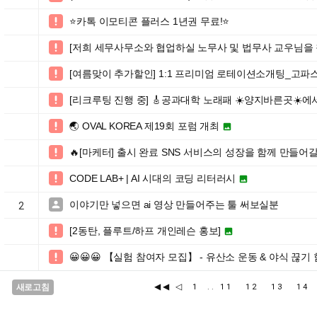
⭐️카톡 이모티콘 플러스 1년권 무료!⭐️

[저희 세무사무소와 협업하실 노무사 및 법무사 교우님을

[여름맞이 추가할인] 1:1 프리미엄 로테이션소개팅_고파

[리크루팅 진행 중] 🎸공과대학 노래패 ☀️양지바른곳☀️에서

🌏 OVAL KOREA 제19회 포럼 개최


🔥[마케터] 출시 완료 SNS 서비스의 성장을 함께 만들어

CODE LAB+ | AI 시대의 코딩 리터러시


이야기만 넣으면 ai 영상 만들어주는 툴 써보실분

2
[2동탄, 플루트/하프 개인레슨 홍보]


😀😀😀 【실험 참여자 모집】 - 유산소 운동 & 야식 끊기

◀◀
◁
새로고침
1
..
11
12
13
1