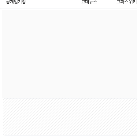
공개일기장
고대뉴스
고파스 위키