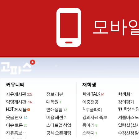
phone_android
모바일
커뮤니티
재학생
자유게시판
정보·리뷰
학과 TALK
학생회
222
61
1
익명게시판
대학원
이중전공
강의평가
732
1
학생식
HOT 게시물
연애상담
└ 쿠플라이
restaurant
13
웃음·연재
미용·패션
강의자료·족보
셔틀버스 
62
7
이슈·토론
스타트업·창업
동아리
열람실 (실
20
8
자유홍보
공식 오픈채팅
스터디
수강신청 
11
1