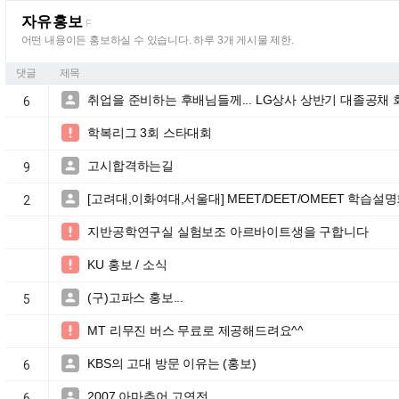
자유홍보
F
어떤 내용이든 홍보하실 수 있습니다. 하루 3개 게시물 제한.
댓글
제목
취업을 준비하는 후배님들께... LG상사 상반기 대졸공채 

6
학복리그 3회 스타대회

고시합격하는길

9
[고려대,이화여대,서울대] MEET/DEET/OMEET 학습설

2
지반공학연구실 실험보조 아르바이트생을 구합니다

KU 홍보 / 소식

(구)고파스 홍보...

5
MT 리무진 버스 무료로 제공해드려요^^

KBS의 고대 방문 이유는 (홍보)

6
2007 아마추어 고연전

6