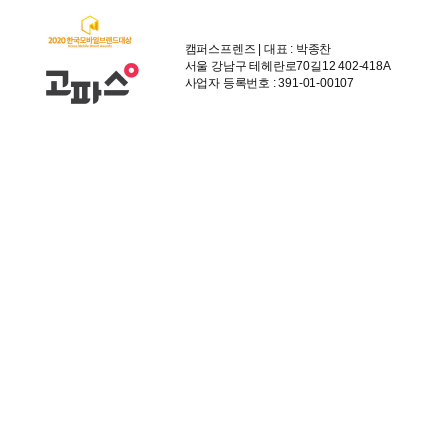
캠퍼스프렌즈 | 대표 : 박종찬
서울 강남구 테헤란로70길12 402-418A
사업자 등록번호 : 391-01-00107