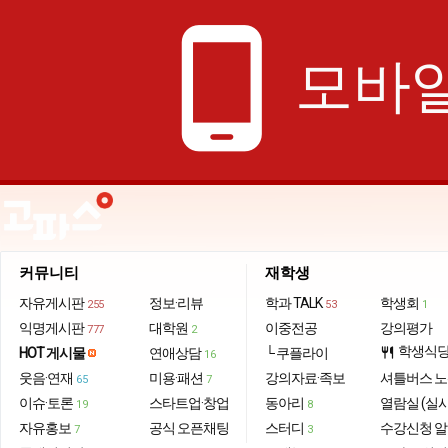
phone_android
모바일
커뮤니티
재학생
자유게시판
정보·리뷰
학과 TALK
학생회
255
53
1
익명게시판
대학원
이중전공
강의평가
777
2
학생식
HOT 게시물
연애상담
└ 쿠플라이
restaurant
16
웃음·연재
미용·패션
강의자료·족보
셔틀버스 
65
7
이슈·토론
스타트업·창업
동아리
열람실 (실
19
8
자유홍보
공식 오픈채팅
스터디
수강신청 
7
3