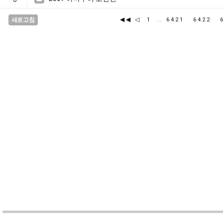
◀◀
◁
새로고침
1
..
6421
6422