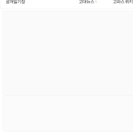
공개일기장
고대뉴스
고파스 위키
1