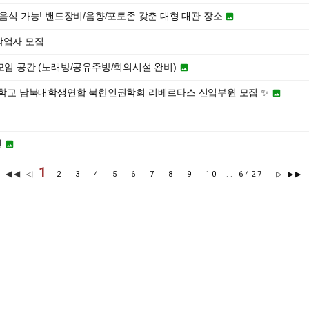
부음식 가능! 밴드장비/음향/포토존 갖춘 대형 대관 장소

작업자 모집
모임 공간 (노래방/공유주방/회의시설 완비)

려대학교 남북대학생연합 북한인권학회 리베르타스 신입부원 모집 ✨


천

1
◀◀ ◁
2
3
4
5
6
7
8
9
10
..
6427
▷
▶▶