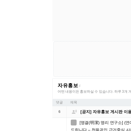
자유홍보
F
어떤 내용이든 홍보하실 수 있습니다. 하루 3개 
댓글
제목

[공지] 자유홍보 게시판 이
6
[명결(明潔) 명리 연구소] (

드립니다 – 천을귀인 근거중심 사