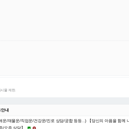
게시물 제한.
용안내
연애운/재물운/직업운/건강운/진로 상담/궁합 등등...) 【당신의 아픔을 함께
주/오주 상담】

