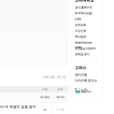
고려대학교
공식 홈페이지
KUPID(포털)
LMS
성적조회
수강신청
학사일정
Student Success
Center
현장실습 지원센터
장학금 공지
고파스
공지사항
새로고침
|
로그인
카카오톡 문의
읽음
날짜
42,501
09-02
 나누며 해결의 길을 열어
66
17:35