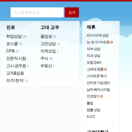
제휴
진로
고대 교우
라식 / 라섹 상담
취업상담
졸업생
28
35
눈·코·지 / 여유증
로스쿨
고민상담
20
21
피부 상담
CPA
지역모임
37
2
치과 상담
전문직 시험
주식
1
38
보험 Q & A
고시·공무원
부동산
2
5
고려대 원룸
교직&임용
스마트폰 특가
의·치·한·약
13
인터넷 가입센터
남자 헤어스타일
인연찾기
튤립
법률 상담
AOC