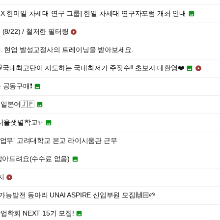
X 한미일 차세대 연구 그룹] 한일 차세대 연구자포럼 개최 안내

8/22) / 철저한 필터링

. 현업 발성교정사의 트레이닝을 받아보세요.
🐯국내최고단이 지도하는 국내최저가 주짓수‼️ 초보자 대환영❤️


 공동구매❗️

일본어🇯🇵

 서울샛별학교✨

 업무’ 고려대학교 본교 라이시움관 근무
 잡아드려요(수수료 없음)

지

능발전 동아리 UNAI ASPIRE 신입부원 모집🙌🏻🌱
학회 NEXT 15기 모집!
