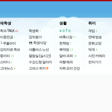
재학생
생활
취미
sofo
학과 TALK
학생회
게임
43
1
2
이중전공
강의평가
벼룩시장
연예·방송
1
11
학생식당
└ 쿠플라이
restaurant
헌책방
문화교양
1
강의자료·족보
셔틀버스 노선
복덕방
덕게
13
3
동아리
열람실 (실시간)
알바·과외
사진·카메라
10
10
스터디
수강신청 알리미
여행·해외
전자기기
5
고대뉴스
고파스 위키
자취·요리·건강
4