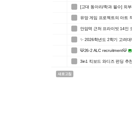
[고대 동아리/학과 필수] 외

유망 게임 프로젝트의 아트 

안암역 근처 프라이빗 14인 

✨ 2026학년도 2학기 고

🐯26-2 ALC recruitment🐯

3in1 킥보드 와디즈 펀딩 추

새로고침