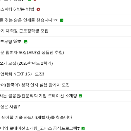
스피킹 6 받는 방법

움을 겪는 숨은 인재를 찾습니다!🗝️

2학기 대학원 근로장학생 모집
크루팅 🐯💙

 설문 참여자 모집(모바일 상품권 추첨)
2기 모집 (2026학년도 2학기)
학회 NEXT 15기 모집!
] 모국어(한국어) 청각 인지 실험 참가자 모집
증하는 금융권/전문직/대기업 로테이션 소개팅

 싶은 사람?
 쉐어할 기술 파트너(개발자)를 찾습니다
프리미엄 로테이션소개팅_고파스 공식프로그램❣️
