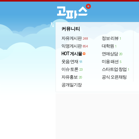
import_export
커뮤니티
자유게시판
정보·리뷰
248
1
익명게시판
대학원
854
1
HOT 게시물
연애상담
20
웃음·연재
미용·패션
91
5
이슈·토론
스타트업·창업
23
1
자유홍보
공식 오픈채팅
20
공개일기장