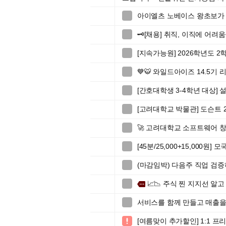
아이엘츠 노베이스 왕초보가 

🗝️[채용] 취직, 이직에 어려

[지속가능원] 2026학년도 

💙🐯 와일드아이즈 14.5기 리

[간호대학생 3-4학년 대상]

[고려대학교 박물관] 도슨트 2

🚀 고려대학교 소프트웨어 창업

[45분/25,000+15,000원

(마감임박) 다음주 직업 검

📈📉 주식 찐 지지선 알고

more
서비스를 함께 만들고 매출을

[여름맞이 추가할인] 1:1 
