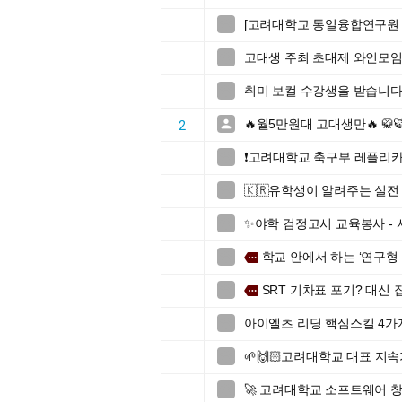
[고려대학교 통일융합연구원 

고대생 주최 초대제 와인모임 (

취미 보컬 수강생을 받습니다

🔥월5만원대 고대생만🔥 

2
❗️고려대학교 축구부 레플리카

🇰🇷유학생이 알려주는 실전 

✨야학 검정고시 교육봉사 -

학교 안에서 하는 ‘연구형

more
SRT 기차표 포기? 대신

more
아이엘츠 리딩 핵심스킬 4가

🌱🙌🏻고려대학교 대표 지속가

🚀 고려대학교 소프트웨어 창업
