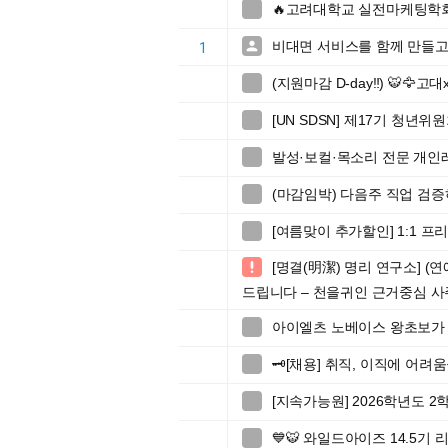
🔥고려대학교 실전마케팅학회

비대면 서비스를 함께 만들고

1
(지원마감 D-day‼️) 🐯🦅고

[UN SDSN] 제17기 청년위원회

발성·보컬·목소리 전문 개인

(마감임박) 다음주 직업 검

[여름맞이 추가할인] 1:1 

[명결(明潔) 명리 연구소] (

드립니다 – 천을귀인 근거중심 사
아이엘츠 노베이스 왕초보가 

🗝️[채용] 취직, 이직에 어려

[지속가능원] 2026학년도 

💙🐯 와일드아이즈 14.5기 리
