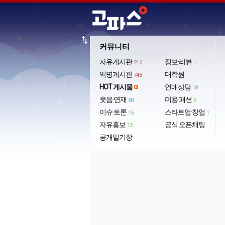
import_export
커뮤니티
자유게시판
정보·리뷰
216
1
익명게시판
대학원
748
HOT 게시물
연애상담
18
웃음·연재
미용·패션
60
5
이슈·토론
스타트업·창업
15
1
자유홍보
공식 오픈채팅
12
공개일기장