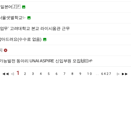
일본어🇯🇵

 서울샛별학교✨

 업무’ 고려대학교 본교 라이시움관 근무
 잡아드려요(수수료 없음)

지

능발전 동아리 UNAI ASPIRE 신입부원 모집🙌🏻🌱
1
◀◀ ◁
2
3
4
5
6
7
8
9
10
..
6427
▷
▶▶