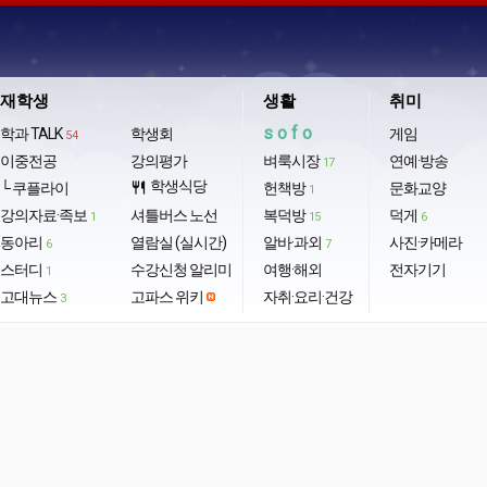
재학생
생활
취미
sofo
학과 TALK
학생회
게임
54
이중전공
강의평가
벼룩시장
연예·방송
17
학생식당
└ 쿠플라이
restaurant
헌책방
문화교양
1
강의자료·족보
셔틀버스 노선
복덕방
덕게
1
15
6
동아리
열람실 (실시간)
알바·과외
사진·카메라
6
7
스터디
수강신청 알리미
여행·해외
전자기기
1
고대뉴스
고파스 위키
자취·요리·건강
3