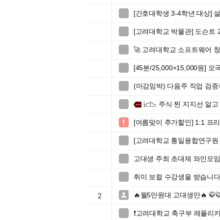
[간호대학생 3-4학년 대상]

[고려대학교 박물관] 도슨트 2

🚀 고려대학교 소프트웨어 창업

[45분/25,000+15,000원

(마감임박) 다음주 직업 검

📈📉 주식 찐 지지선 알고

more
[여름맞이 추가할인] 1:1 

[고려대학교 통일융합연구원 

고대생 주최 초대제 와인모임 (

취미 보컬 수강생을 받습니다

🔥월5만원대 고대생만🔥 

2
❗️고려대학교 축구부 레플리카
