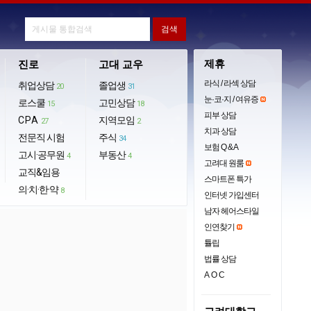
제휴
진로
고대 교우
라식 / 라섹 상담
취업상담
졸업생
20
31
눈·코·지 / 여유증
로스쿨
고민상담
15
18
피부 상담
CPA
지역모임
27
2
치과 상담
전문직 시험
주식
34
보험 Q & A
고시·공무원
부동산
4
4
고려대 원룸
교직&임용
스마트폰 특가
의·치·한·약
8
인터넷 가입센터
남자 헤어스타일
인연찾기
튤립
법률 상담
AOC