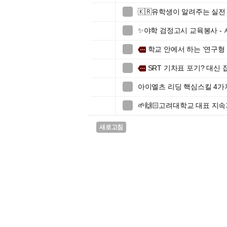
🇰🇷유학생이 알려주는 실전 

✨야학 검정고시 교육봉사 -

학교 안에서 하는 ‘연구형

more
SRT 기차표 포기? 대신

more
아이엘츠 리딩 핵심스킬 4가

🌱🙌🏻고려대학교 대표 지속가

새로고침