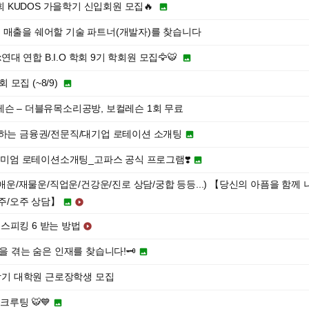
 KUDOS 가을학기 신입회원 모집🔥

 매출을 쉐어할 기술 파트너(개발자)를 찾습니다
대x연대 연합 B.I.O 학회 9기 학회원 모집🦅🐯

 모집 (~8/9)

레슨 – 더블유목소리공방, 보컬레슨 1회 무료
증하는 금융권/전문직/대기업 로테이션 소개팅

프리미엄 로테이션소개팅_고파스 공식 프로그램❣️

연애운/재물운/직업운/건강운/진로 상담/궁합 등등...) 【당신의 아픔을 함께
주/오주 상담】


스피킹 6 받는 방법

움을 겪는 숨은 인재를 찾습니다!🗝️

2학기 대학원 근로장학생 모집
크루팅 🐯💙
