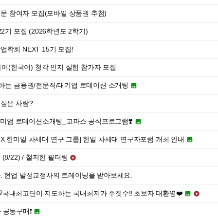
 설문 참여자 모집(모바일 상품권 추첨)
2기 모집 (2026학년도 2학기)
학회 NEXT 15기 모집!
] 모국어(한국어) 청각 인지 실험 참가자 모집
증하는 금융권/전문직/대기업 로테이션 소개팅

 싶은 사람?
프리미엄 로테이션소개팅_고파스 공식프로그램❣️

X 한미일 차세대 연구 그룹] 한일 차세대 연구자포럼 개최 안내

8/22) / 철저한 필터링

. 현업 발성교정사의 트레이닝을 받아보세요.
🐯국내최고단이 지도하는 국내최저가 주짓수‼️ 초보자 대환영❤️


 공동구매❗️
