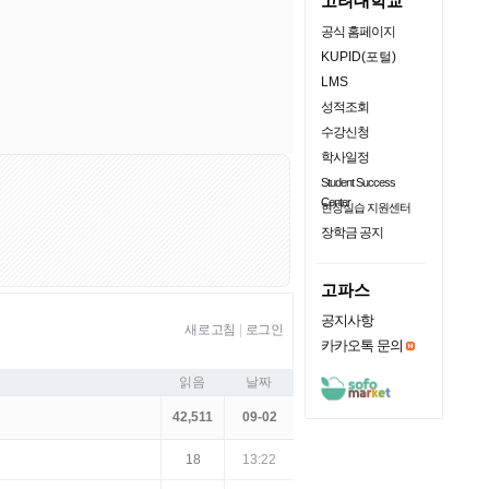
고려대학교
공식 홈페이지
KUPID(포털)
LMS
성적조회
수강신청
학사일정
Student Success
Center
현장실습 지원센터
장학금 공지
고파스
공지사항
새로고침
|
로그인
카카오톡 문의
읽음
날짜
42,511
09-02
18
13:22