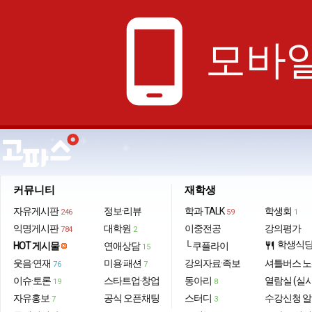
phone_android
모바일
커뮤니티
재학생
자유게시판
정보·리뷰
학과 TALK
학생회
246
59
1
익명게시판
대학원
이중전공
강의평가
784
2
학생식
HOT 게시물
연애상담
└ 쿠플라이
restaurant
15
웃음·연재
미용·패션
강의자료·족보
셔틀버스 
76
7
이슈·토론
스타트업·창업
동아리
열람실 (실
19
8
자유홍보
공식 오픈채팅
스터디
수강신청 
7
3