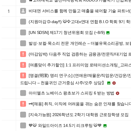
🔥고려대학교 실전마케팅학회 KUDOS 가을학기 신입회원

비대면 서비스를 함께 만들고 매출을 쉐어할 기술 파트너

1
(지원마감 D-day‼️) 🐯🦅고대x연대 연합 B.I.O 학회 9기 

[UN SDSN] 제17기 청년위원회 모집 (~8/9)


발성·보컬·목소리 전문 개인레슨 – 더블유목소리공방, 보

(마감임박) 다음주 직업 검증하는 금융권/전문직/대기업

[여름맞이 추가할인] 1:1 프리미엄 로테이션소개팅_고파스

[명결(明潔) 명리 연구소] (연애운/재물운/직업운/건강운/

드립니다 – 천을귀인 근거중심 사주/오주 상담】


아이엘츠 노베이스 왕초보가 스피킹 6 받는 방법


🗝️[채용] 취직, 이직에 어려움을 겪는 숨은 인재를 찾습니다!

[지속가능원] 2026학년도 2학기 대학원 근로장학생 모집

💙🐯 와일드아이즈 14.5기 리크루팅 🐯💙

