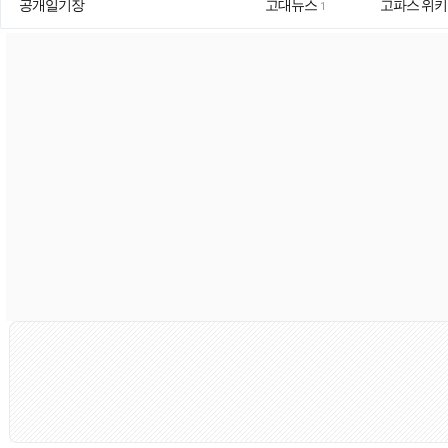
공개일기장
고대뉴스
고파스 위키
1