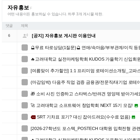
자유홍보
F
어떤 내용이든 홍보하실 수 있습니다. 하루 3개 게시물 제한.
댓글
제목

[공지] 자유홍보 게시판 이용안내
6
🔮무료 타로상담(1질문)🔮 연애/속마음/부부관계/이직 등

🔥고려대학교 실전마케팅학회 KUDOS 가을학기 신입회원

[여름맞이 추가할인] 1:1 프리미엄 로테이션소개팅_고파

(마감임박) 다음주 직업 검증 금융권/전문직/대기업 로테

🎁 소비 사진 인증하고 스타벅스/반려견 영양제 받아가세

🚀 고려대학교 소프트웨어 창업학회 NEXT 15기 모집!


SRT 기차표 포기? 대신 잡아드려요(수수료 없음)

more

[2026-27학년도 포스텍_POSTECH 대학원 입학전형 관
