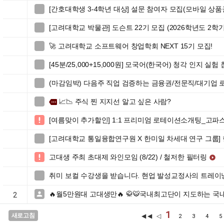
[간호대학생 3-4학년 대상] 설문 참여자 모집(모바일 상품

[고려대학교 박물관] 도슨트 22기 모집 (2026학년도 2학기

🚀 고려대학교 소프트웨어 창업학회 NEXT 15기 모집!

[45분/25,000+15,000원] 모국어(한국어) 청각 인지 실

(마감임박) 다음주 직업 검증하는 금융권/전문직/대기업

📈📉 주식 찐 지지선 알고 싶은 사람?

more
[여름맞이 추가할인] 1:1 프리미엄 로테이션소개팅_고파

[고려대학교 통일융합연구원 X 한미일 차세대 연구 그룹]

고대생 주최 초대제 와인모임 (8/22) / 철저한 필터링


취미 보컬 수강생을 받습니다. 현업 발성교정사의 트레이

🔥월5만원대 고대생만🔥 🥋🐯국내최고단이 지도하는 국

2
1
새로고침
◀◀ ◁
2
3
4