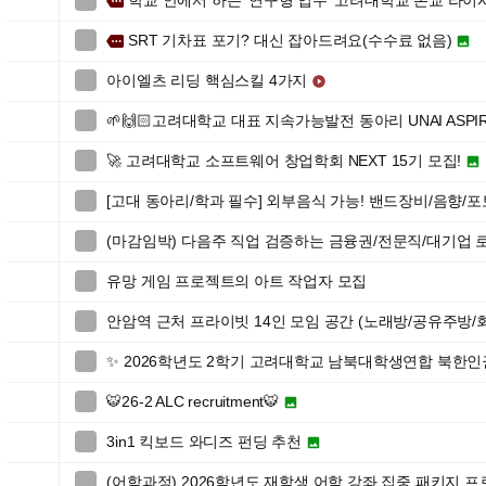
학교 안에서 하는 ‘연구형 업무’ 고려대학교 본교 라이

more
SRT 기차표 포기? 대신 잡아드려요(수수료 없음)

more

아이엘츠 리딩 핵심스킬 4가지


🌱🙌🏻고려대학교 대표 지속가능발전 동아리 UNAI ASPIR

🚀 고려대학교 소프트웨어 창업학회 NEXT 15기 모집!


[고대 동아리/학과 필수] 외부음식 가능! 밴드장비/음향/

(마감임박) 다음주 직업 검증하는 금융권/전문직/대기업

유망 게임 프로젝트의 아트 작업자 모집

안암역 근처 프라이빗 14인 모임 공간 (노래방/공유주방/

✨ 2026학년도 2학기 고려대학교 남북대학생연합 북한

🐯26-2 ALC recruitment🐯


3in1 킥보드 와디즈 펀딩 추천


(어학과정) 2026학년도 재학생 어학 강좌 집중 패키지 
