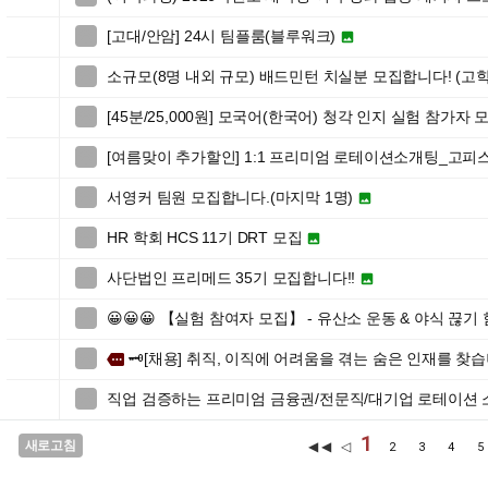
[고대/안암] 24시 팀플룸(블루워크)


소규모(8명 내외 규모) 배드민턴 치실분 모집합니다! (고학

[45분/25,000원] 모국어(한국어) 청각 인지 실험 참가자 

[여름맞이 추가할인] 1:1 프리미엄 로테이션소개팅_고피

서영커 팀원 모집합니다.(마지막 1명)


HR 학회 HCS 11기 DRT 모집


사단법인 프리메드 35기 모집합니다!!


😀😀😀 【실험 참여자 모집】 - 유산소 운동 & 야식 끊기

🗝️[채용] 취직, 이직에 어려움을 겪는 숨은 인재를 찾습니

more
직업 검증하는 프리미엄 금융권/전문직/대기업 로테이션

1
새로고침
◀◀ ◁
2
3
4