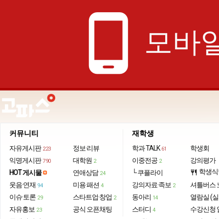
phone_android
모바일
커뮤니티
재학생
자유게시판
정보·리뷰
학과 TALK
학생회
223
61
익명게시판
대학원
이중전공
강의평가
790
2
2
학생식
HOT 게시물
연애상담
└ 쿠플라이
restaurant
24
웃음·연재
미용·패션
강의자료·족보
셔틀버스 
94
4
2
이슈·토론
스타트업·창업
동아리
열람실 (실
29
2
14
자유홍보
공식 오픈채팅
스터디
수강신청 
23
4