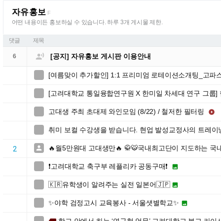
자유홍보
F
어떤 내용이든 홍보하실 수 있습니다. 하루 3개 게시물 제한.
댓글
제목

[공지] 자유홍보 게시판 이용안내
6
[여름맞이 추가할인] 1:1 프리미엄 로테이션소개팅_고파

[고려대학교 통일융합연구원 X 한미일 차세대 연구 그룹]

고대생 주최 초대제 와인모임 (8/22) / 철저한 필터링


취미 보컬 수강생을 받습니다. 현업 발성교정사의 트레이

🔥월5만원대 고대생만🔥 🥋🐯국내최고단이 지도하는 국

2
❗️고려대학교 축구부 레플리카 공동구매❗️


🇰🇷유학생이 알려주는 실전 일본어🇯🇵


✨야학 검정고시 교육봉사 - 서울샛별학교✨

