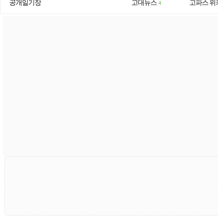
공개일기장
고대뉴스
고파스 위
4