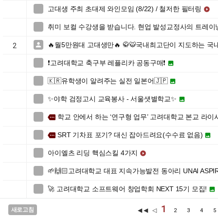
고대생 주최 초대제 와인모임 (8/22) / 철저한 필터링


취미 보컬 수강생을 받습니다. 현업 발성교정사의 트레이

🔥월5만원대 고대생만🔥 🥋🐯국내최고단이 지도하는 국

2
❗️고려대학교 축구부 레플리카 공동구매❗️


🇰🇷유학생이 알려주는 실전 일본어🇯🇵


✨야학 검정고시 교육봉사 - 서울샛별학교✨


학교 안에서 하는 ‘연구형 업무’ 고려대학교 본교 라이

more
SRT 기차표 포기? 대신 잡아드려요(수수료 없음)

more

아이엘츠 리딩 핵심스킬 4가지


🌱🙌🏻고려대학교 대표 지속가능발전 동아리 UNAI ASPIR

🚀 고려대학교 소프트웨어 창업학회 NEXT 15기 모집!


1
새로고침
◀◀ ◁
2
3
4