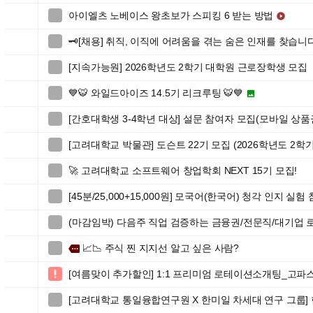
아이엘츠 노베이스 왕초보가 스피킹 6 받는 방법


🗝️[채용] 취직, 이직에 어려움을 겪는 숨은 인재를 찾습니다!

[지속가능원] 2026학년도 2학기 대학원 근로장학생 모집

💙🐯 와일드아이즈 14.5기 리크루팅 🐯💙


[간호대학생 3-4학년 대상] 설문 참여자 모집(모바일 상품

[고려대학교 박물관] 도슨트 22기 모집 (2026학년도 2학기

🚀 고려대학교 소프트웨어 창업학회 NEXT 15기 모집!

[45분/25,000+15,000원] 모국어(한국어) 청각 인지 실

(마감임박) 다음주 직업 검증하는 금융권/전문직/대기업

📈📉 주식 찐 지지선 알고 싶은 사람?

more
[여름맞이 추가할인] 1:1 프리미엄 로테이션소개팅_고파

[고려대학교 통일융합연구원 X 한미일 차세대 연구 그룹]
