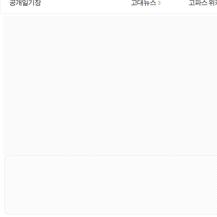
공개일기장
고대뉴스
고파스 위
3