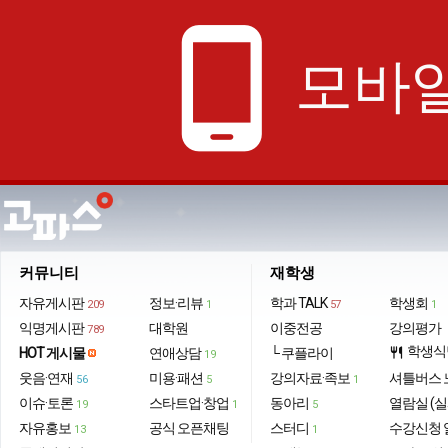
phone_android
모바일
커뮤니티
재학생
자유게시판
정보·리뷰
학과 TALK
학생회
209
1
57
1
익명게시판
대학원
이중전공
강의평가
789
학생식
HOT 게시물
연애상담
└ 쿠플라이
restaurant
19
웃음·연재
미용·패션
강의자료·족보
셔틀버스 
56
5
1
이슈·토론
스타트업·창업
동아리
열람실 (실
19
1
5
자유홍보
공식 오픈채팅
스터디
수강신청 
13
1