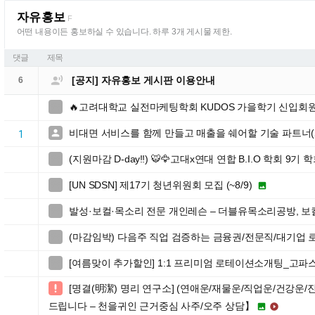
자유홍보
F
어떤 내용이든 홍보하실 수 있습니다. 하루 3개 게시물 제한.
댓글
제목

[공지] 자유홍보 게시판 이용안내
6
🔥고려대학교 실전마케팅학회 KUDOS 가을학기 신입회원

비대면 서비스를 함께 만들고 매출을 쉐어할 기술 파트너

1
(지원마감 D-day‼️) 🐯🦅고대x연대 연합 B.I.O 학회 9기 

[UN SDSN] 제17기 청년위원회 모집 (~8/9)


발성·보컬·목소리 전문 개인레슨 – 더블유목소리공방, 보

(마감임박) 다음주 직업 검증하는 금융권/전문직/대기업

[여름맞이 추가할인] 1:1 프리미엄 로테이션소개팅_고파스

[명결(明潔) 명리 연구소] (연애운/재물운/직업운/건강운/

드립니다 – 천을귀인 근거중심 사주/오주 상담】

