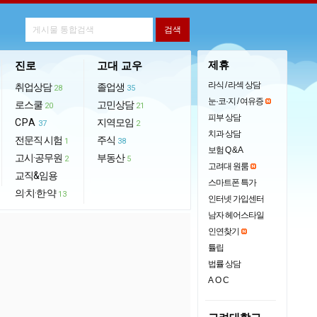
제휴
진로
고대 교우
라식 / 라섹 상담
취업상담
졸업생
28
35
눈·코·지 / 여유증
로스쿨
고민상담
20
21
피부 상담
CPA
지역모임
37
2
치과 상담
전문직 시험
주식
1
38
보험 Q & A
고시·공무원
부동산
2
5
고려대 원룸
교직&임용
스마트폰 특가
의·치·한·약
13
인터넷 가입센터
남자 헤어스타일
인연찾기
튤립
법률 상담
AOC