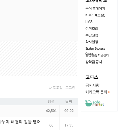
고려대학교
공식 홈페이지
KUPID(포털)
LMS
성적조회
수강신청
학사일정
Student Success
Center
현장실습 지원센터
장학금 공지
고파스
공지사항
새로고침
|
로그인
카카오톡 문의
읽음
날짜
42,501
09-02
 나누며 해결의 길을 열어
66
17:35