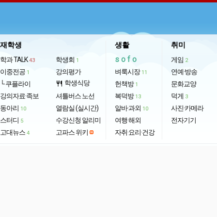
재학생
생활
취미
sofo
학과 TALK
학생회
게임
43
1
2
이중전공
강의평가
벼룩시장
연예·방송
1
11
학생식당
└ 쿠플라이
restaurant
헌책방
문화교양
1
강의자료·족보
셔틀버스 노선
복덕방
덕게
13
3
동아리
열람실 (실시간)
알바·과외
사진·카메라
10
10
스터디
수강신청 알리미
여행·해외
전자기기
5
고대뉴스
고파스 위키
자취·요리·건강
4