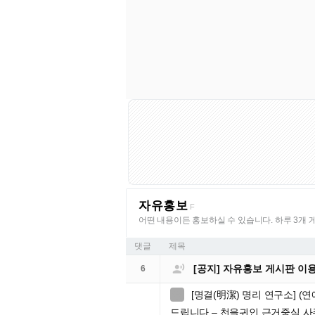
자유홍보
F
어떤 내용이든 홍보하실 수 있습니다. 하루 3개 
댓글
제목

[공지] 자유홍보 게시판 이
6
[명결(明潔) 명리 연구소] (

드립니다 – 천을귀인 근거중심 사