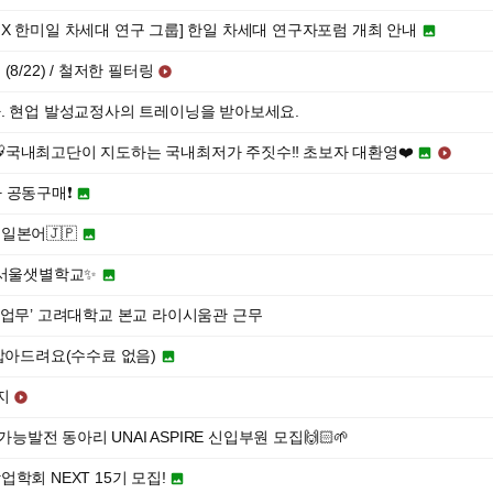
X 한미일 차세대 연구 그룹] 한일 차세대 연구자포럼 개최 안내

8/22) / 철저한 필터링

. 현업 발성교정사의 트레이닝을 받아보세요.
🐯국내최고단이 지도하는 국내최저가 주짓수‼️ 초보자 대환영❤️


 공동구매❗️

일본어🇯🇵

 서울샛별학교✨

 업무’ 고려대학교 본교 라이시움관 근무
 잡아드려요(수수료 없음)

지

능발전 동아리 UNAI ASPIRE 신입부원 모집🙌🏻🌱
학회 NEXT 15기 모집!
