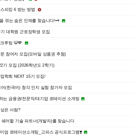
스피킹 6 받는 방법

움을 겪는 숨은 인재를 찾습니다!🗝️

2학기 대학원 근로장학생 모집
크루팅 🐯💙

 설문 참여자 모집(모바일 상품권 추첨)
2기 모집 (2026학년도 2학기)
학회 NEXT 15기 모집!
] 모국어(한국어) 청각 인지 실험 참가자 모집
증하는 금융권/전문직/대기업 로테이션 소개팅

 싶은 사람?
 쉐어할 기술 파트너(개발자)를 찾습니다
프리미엄 로테이션소개팅_고파스 공식프로그램❣️
