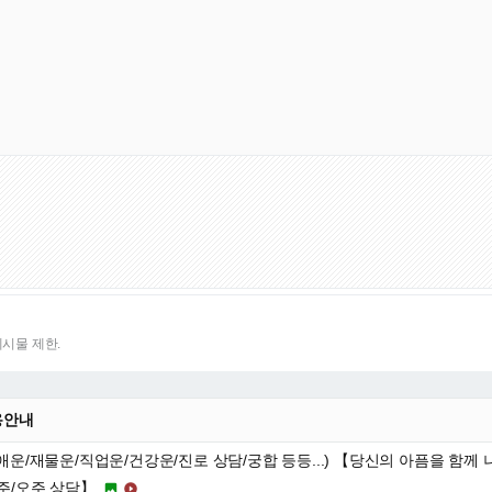
게시물 제한.
용안내
연애운/재물운/직업운/건강운/진로 상담/궁합 등등...) 【당신의 아픔을 함께
주/오주 상담】

