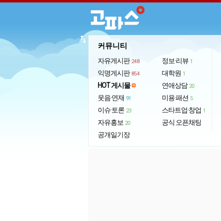
import_export
커뮤니티
자유게시판
정보·리뷰
248
1
익명게시판
대학원
854
1
HOT 게시물
연애상담
20
웃음·연재
미용·패션
91
5
이슈·토론
스타트업·창업
23
1
자유홍보
공식 오픈채팅
20
공개일기장