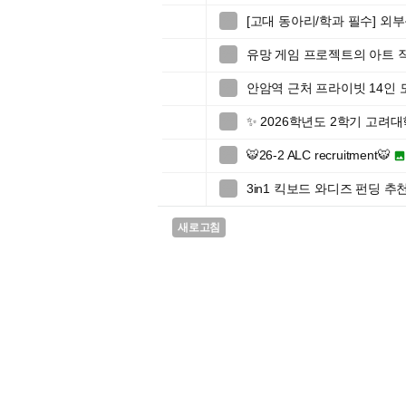
[고대 동아리/학과 필수] 외

유망 게임 프로젝트의 아트 

안암역 근처 프라이빗 14인 

✨ 2026학년도 2학기 고

🐯26-2 ALC recruitment🐯

3in1 킥보드 와디즈 펀딩 추

새로고침