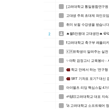
[고려대학교 통일융합연구원 

고대생 주최 초대제 와인모임 (

취미 보컬 수강생을 받습니다

🔥월5만원대 고대생만🔥 

2
❗️고려대학교 축구부 레플리카

🇰🇷유학생이 알려주는 실전 

✨야학 검정고시 교육봉사 -

학교 안에서 하는 ‘연구형

more
SRT 기차표 포기? 대신

more
아이엘츠 리딩 핵심스킬 4가

🌱🙌🏻고려대학교 대표 지속가

🚀 고려대학교 소프트웨어 창업
