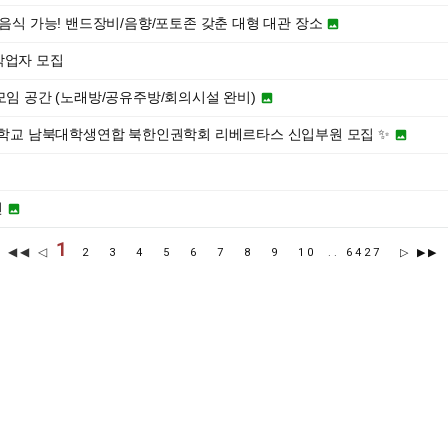
부음식 가능! 밴드장비/음향/포토존 갖춘 대형 대관 장소

작업자 모집
모임 공간 (노래방/공유주방/회의시설 완비)

려대학교 남북대학생연합 북한인권학회 리베르타스 신입부원 모집 ✨


천

1
◀◀ ◁
2
3
4
5
6
7
8
9
10
..
6427
▷
▶▶