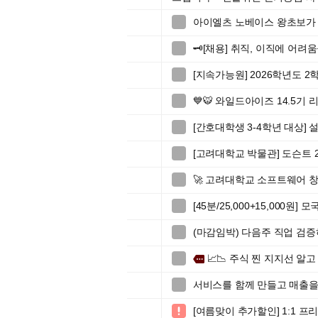
아이엘츠 노베이스 왕초보가 

🗝️[채용] 취직, 이직에 어려

[지속가능원] 2026학년도 

💙🐯 와일드아이즈 14.5기 리

[간호대학생 3-4학년 대상]

[고려대학교 박물관] 도슨트 2

🚀 고려대학교 소프트웨어 창업

[45분/25,000+15,000원

(마감임박) 다음주 직업 검

📈📉 주식 찐 지지선 알고

more
서비스를 함께 만들고 매출을

[여름맞이 추가할인] 1:1 
